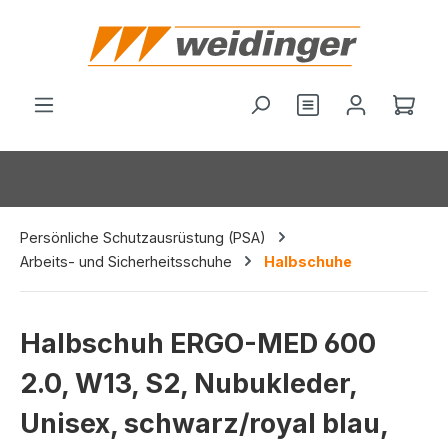
alt springen
Du hast 0 Produ
Ware
Persönliche Schutzausrüstung (PSA)
Arbeits- und Sicherheitsschuhe
Halbschuhe
Halbschuh ERGO-MED 600
2.0, W13, S2, Nubukleder,
Unisex, schwarz/royal blau,