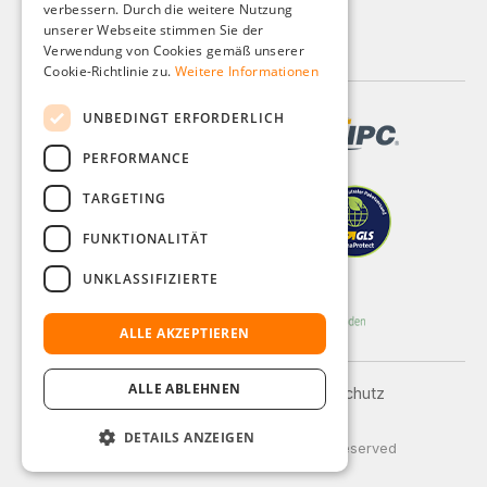
verbessern. Durch die weitere Nutzung
ITALIAN
unserer Webseite stimmen Sie der
Alle Preise zzgl. MwSt.
Verwendung von Cookies gemäß unserer
DUTCH
Cookie-Richtlinie zu.
Weitere Informationen
POLISH
UNBEDINGT ERFORDERLICH
PERFORMANCE
TARGETING
FUNKTIONALITÄT
UNKLASSIFIZIERTE
ALLE AKZEPTIEREN
ALLE ABLEHNEN
Impressum
AGB
Datenschutz
Versand und Zahlung
DETAILS ANZEIGEN
© 2026 Weidinger GmbH, All Rights Reserved