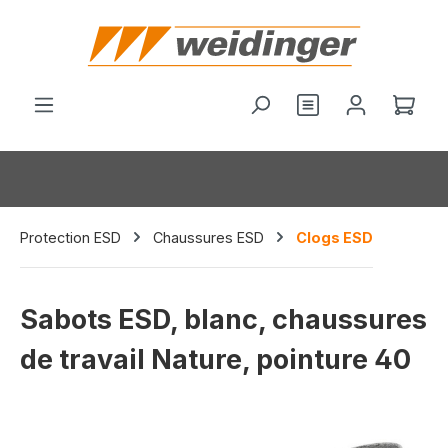
tenu principal
Vous avez 0 arti
Le p
Protection ESD
Chaussures ESD
Clogs ESD
Sabots ESD, blanc, chaussures
de travail Nature, pointure 40
Ignorer la galerie d'images