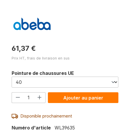
61,37 €
Prix HT, frais de livraison en sus
Sélectionnez
Pointure de chaussures UE
Quantité de produit : Entrez la quanti
Ajouter au panier
Disponible prochainement
Numéro d'article
WL39635