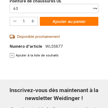
Sélectionnez
Pointure de chaussures UE
Quantité de produit : Entrez la quanti
Ajouter au panier
Disponible prochainement
Numéro d'article
WL55877
Ajouter à la liste de souhaits
Inscrivez-vous dès maintenant à la
newsletter Weidinger !