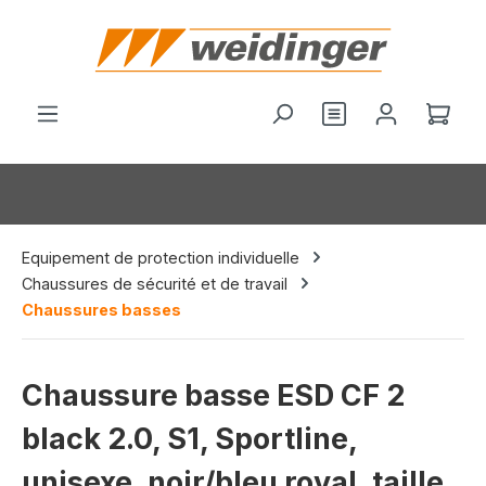
tenu principal
Vous avez 0 arti
Le p
Equipement de protection individuelle
Chaussures de sécurité et de travail
Chaussures basses
Chaussure basse ESD CF 2
black 2.0, S1, Sportline,
unisexe, noir/bleu royal, taille