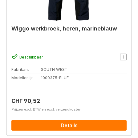
Wiggo werkbroek, heren, marineblauw
Beschikbaar
Fabrikant
SOUTH WEST
Modellenlijn
1000375-BLUE
Normale prijs:
CHF 90,52
Prijzen excl. BTW en excl. verzendkosten
Details