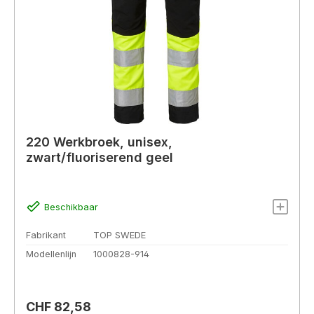
220 Werkbroek, unisex,
zwart/fluoriserend geel
Beschikbaar
Fabrikant
TOP SWEDE
Modellenlijn
1000828-914
Normale prijs:
CHF 82,58