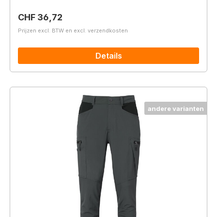
Normale prijs:
CHF 36,72
Prijzen excl. BTW en excl. verzendkosten
Details
andere varianten