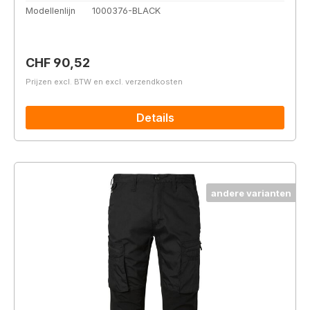
Modellenlijn
1000376-BLACK
Normale prijs:
CHF 90,52
Prijzen excl. BTW en excl. verzendkosten
Details
andere varianten