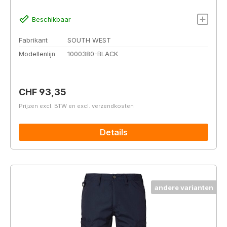
Beschikbaar
Fabrikant
SOUTH WEST
Modellenlijn
1000380-BLACK
Normale prijs:
CHF 93,35
Prijzen excl. BTW en excl. verzendkosten
Details
andere varianten