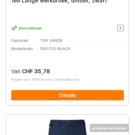
166 Lange werkbroek, unisex, zwart
Beschikbaar
Fabrikant
TOP SWEDE
Modellenlijn
1000723-BLACK
Normale prijs:
Van
CHF 35,78
Prijzen excl. BTW en excl. verzendkosten
Details
andere varianten