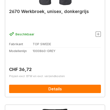
2670 Werkbroek, unisex, donkergrijs
Beschikbaar
Fabrikant
TOP SWEDE
Modellenlijn
1000860-GREY
Normale prijs:
CHF 36,72
Prijzen excl. BTW en excl. verzendkosten
Details