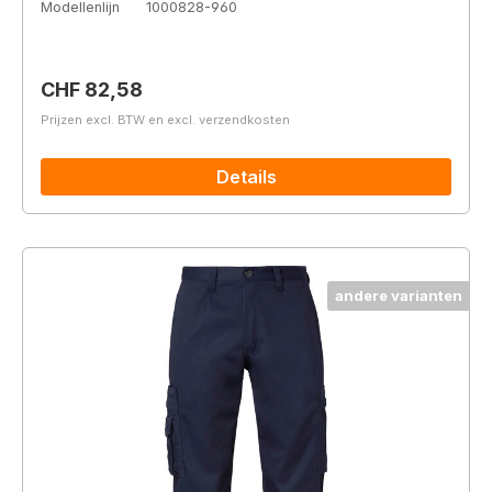
Modellenlijn
1000828-960
Normale prijs:
CHF 82,58
Prijzen excl. BTW en excl. verzendkosten
Details
andere varianten