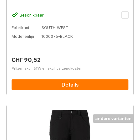
Beschikbaar
Fabrikant
SOUTH WEST
Modellenlijn
1000375-BLACK
Normale prijs:
CHF 90,52
Prijzen excl. BTW en excl. verzendkosten
Details
andere varianten