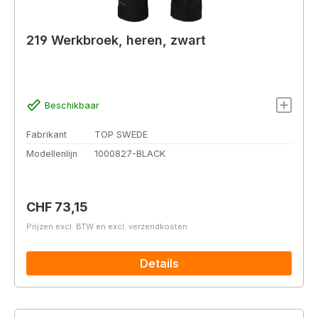
219 Werkbroek, heren, zwart
Beschikbaar
Fabrikant
TOP SWEDE
Modellenlijn
1000827-BLACK
Normale prijs:
CHF 73,15
Prijzen excl. BTW en excl. verzendkosten
Details