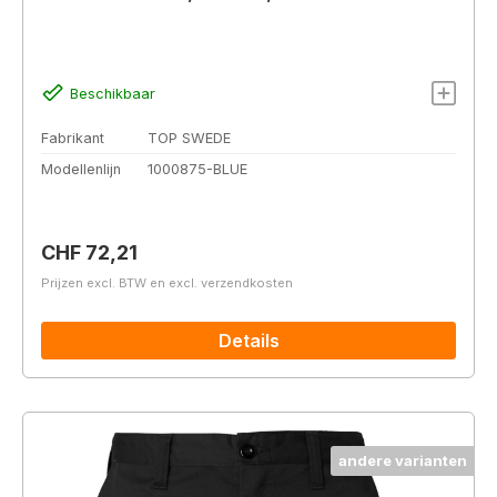
Beschikbaar
Fabrikant
TOP SWEDE
Modellenlijn
1000875-BLUE
Normale prijs:
CHF 72,21
Prijzen excl. BTW en excl. verzendkosten
Details
andere varianten