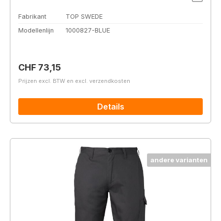
Fabrikant
TOP SWEDE
Modellenlijn
1000827-BLUE
Normale prijs:
CHF 73,15
Prijzen excl. BTW en excl. verzendkosten
Details
andere varianten