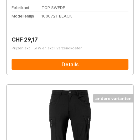
Fabrikant
TOP SWEDE
Modellenlijn
1000721-BLACK
Normale prijs:
CHF 29,17
Prijzen excl. BTW en excl. verzendkosten
Details
andere varianten