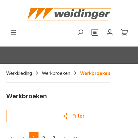
hoofdinhoud
Wink
Werkkleding
Werkbroeken
Werkbroeken
Werkbroeken
Filter
Pagina
Pagina
Pagina