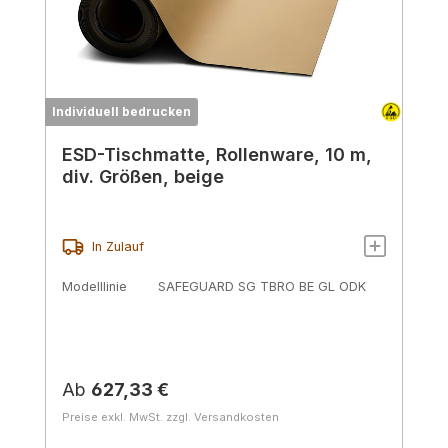
Individuell bedrucken
ESD-Tischmatte, Rollenware, 10 m,
div. Größen, beige
In Zulauf
Modelllinie
SAFEGUARD SG TBRO BE GL ODK
Regulärer Preis:
Ab
627,33 €
Preise exkl. MwSt. zzgl. Versandkosten