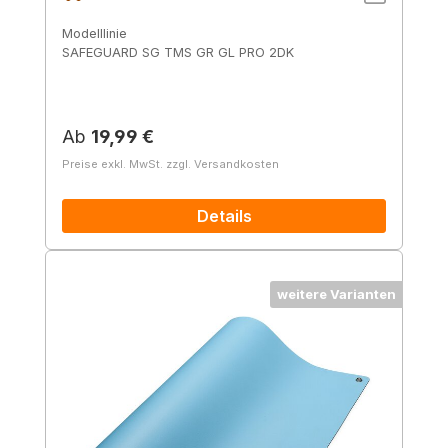
Modelllinie
SAFEGUARD SG TMS GR GL PRO 2DK
Regulärer Preis:
Ab
19,99 €
Preise exkl. MwSt. zzgl. Versandkosten
Details
weitere Varianten