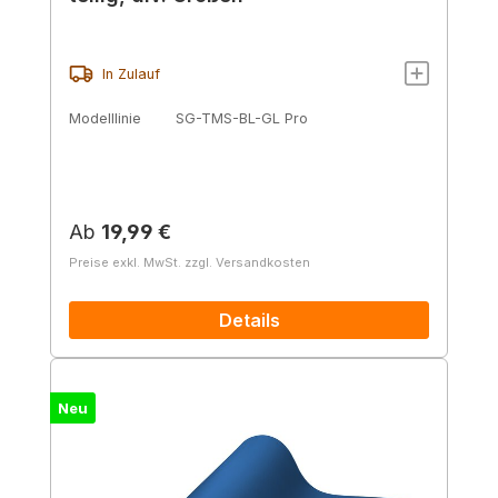
In Zulauf
Modelllinie
SG-TMS-BL-GL Pro
Regulärer Preis:
Ab
19,99 €
Preise exkl. MwSt. zzgl. Versandkosten
Details
Neu