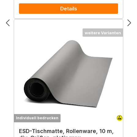
Details
weitere Varianten
Individuell bedrucken
ESD-Tischmatte, Rollenware, 10 m,