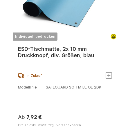
Individuell bedrucken
ESD-Tischmatte, 2x 10 mm
Druckknopf, div. Größen, blau
In Zulauf
Modelllinie
SAFEGUARD SG TM BL GL 2DK
Regulärer Preis:
Ab
7,92 €
Preise exkl. MwSt. zzgl. Versandkosten