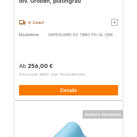
div. Größen, platingrau
In Zulauf
Modelllinie
SAFEGUARD SG TBRO PG GL ODK
Regulärer Preis:
Ab
256,00 €
Preise exkl. MwSt. zzgl. Versandkosten
Details
weitere Varianten