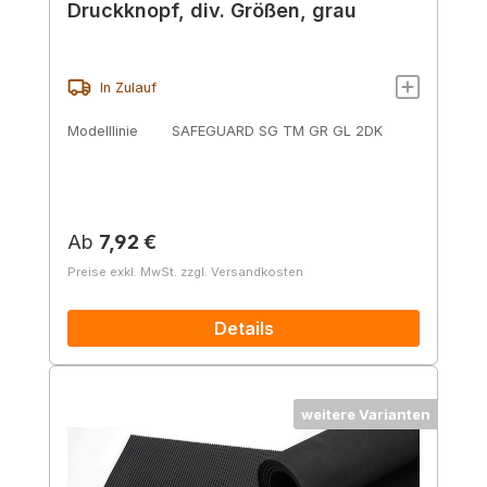
Druckknopf, div. Größen, grau
In Zulauf
Modelllinie
SAFEGUARD SG TM GR GL 2DK
Regulärer Preis:
Ab
7,92 €
Preise exkl. MwSt. zzgl. Versandkosten
Details
weitere Varianten