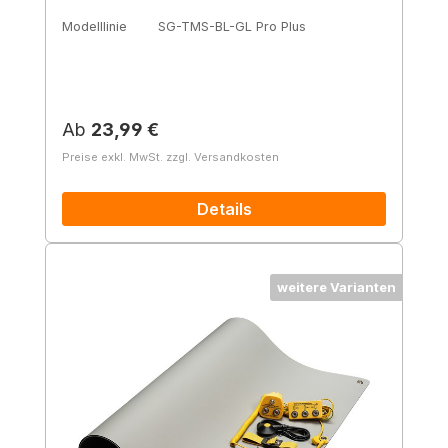
Modelllinie
SG-TMS-BL-GL Pro Plus
Regulärer Preis:
Ab
23,99 €
Preise exkl. MwSt. zzgl. Versandkosten
Details
weitere Varianten