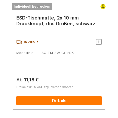
Individuell bedrucken
ESD-Tischmatte, 2x 10 mm
Druckknopf, div. Größen, schwarz
In Zulauf
Modelllinie
SG-TM-SW-GL-2DK
Regulärer Preis:
Ab
11,18 €
Preise exkl. MwSt. zzgl. Versandkosten
Details