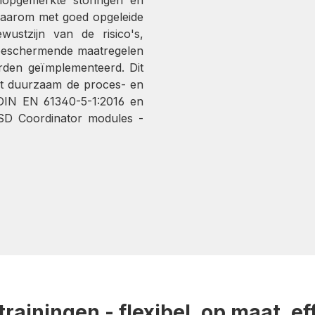
 daarom met goed opgeleide
ustzijn van de risico's,
 beschermende maatregelen
den geïmplementeerd. Dit
gt duurzaam de proces- en
C/DIN EN 61340-5-1:2016 en
ESD Coordinator modules -
rainingen - flexibel, op maat, ef