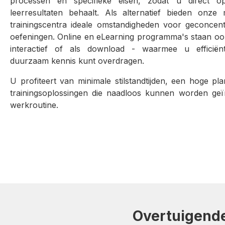
processen en specifieke eisen, zodat u direct 
leerresultaten behaalt. Als alternatief bieden onze
trainingscentra ideale omstandigheden voor geconcent
oefeningen. Online en eLearning programma's staan ook 
interactief of als download - waarmee u efficiënt,
duurzaam kennis kunt overdragen.
U profiteert van minimale stilstandtijden, een hoge p
trainingsoplossingen die naadloos kunnen worden geïn
werkroutine.
Overtuigend