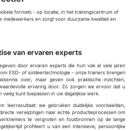
ibele formats - op locatie, in het trainingscentrum of
 uw medewerkers en zorgt voor duurzame kwaliteit en
tise van ervaren experts
egeven door ervaren experts die hun vak al vele jaren
t om ESD- of soldeertechnologie - onze trainers brengen
akkennis over, maar geven ook praktische inzichten,
aardevolle ervaring door. Zo zorgen we ervoor dat u
n veilig kunt toepassen in uw dagelijkse werk.
m leerresultaat: we gebruiken duidelijke voorbeelden,
directe verwijzingen naar echte productieprocessen om
erknemers te vergroten en foutbronnen op de lange
elijkertijd profiteert u van een intensieve, persoonlijke