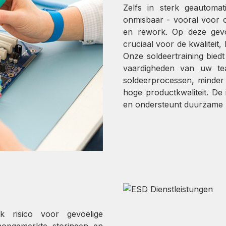
Zelfs in sterk geautomati
onmisbaar - vooral voor c
en rework. Op deze gevo
cruciaal voor de kwalitei
Onze soldeertraining biedt
vaardigheden van uw te
soldeerprocessen, minder
hoge productkwaliteit. De
en ondersteunt duurzame 
jk risico voor gevoelige
nopgemerkte storingen en