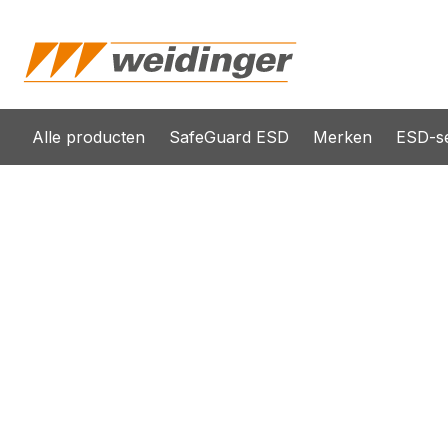
oekopdracht
Ga naar de hoofdnavigatie
Alle producten
SafeGuard ESD
Merken
ESD-se