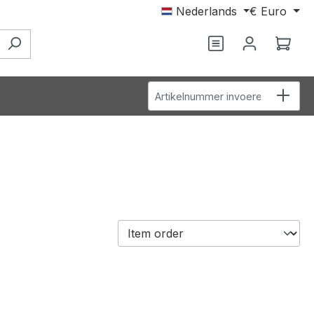
Nederlands
€
Euro
Je hebt 0 items o
Wink
Artikelnummer invoeren