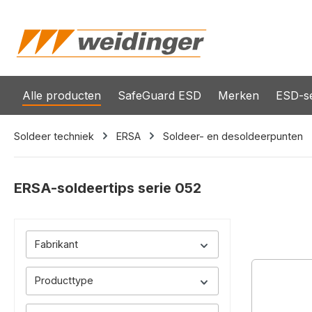
oekopdracht
Ga naar de hoofdnavigatie
Alle producten
SafeGuard ESD
Merken
ESD-se
Soldeer techniek
ERSA
Soldeer- en desoldeerpunten
ERSA-soldeertips serie 052
Fabrikant
Producttype