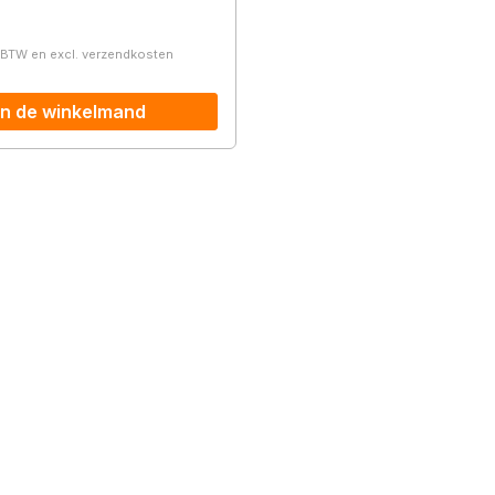
prijs:
. BTW en excl. verzendkosten
In de winkelmand