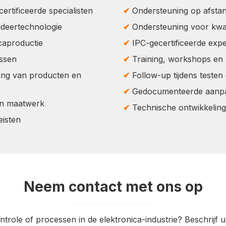
rtificeerde specialisten
✔
Ondersteuning op afstand
deertechnologie
✔
Ondersteuning voor kwali
caproductie
✔
IPC-gecertificeerde exper
essen
✔
Training, workshops en 
ring van producten en
✔
Follow-up tijdens testen 
✔
Gedocumenteerde aanpas
en maatwerk
✔
Technische ontwikkeling
eisten
Neem contact met ons op
ntrole of processen in de elektronica-industrie? Beschrijf 