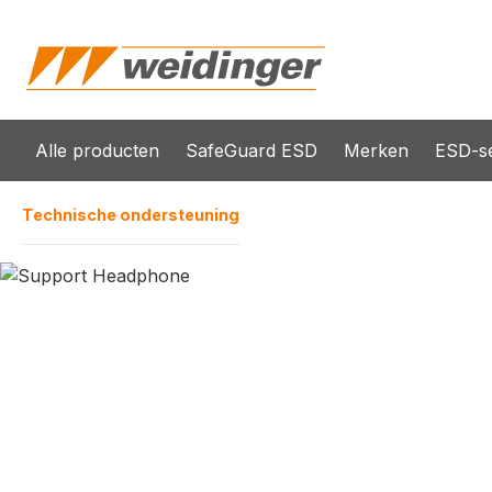
oekopdracht
Ga naar de hoofdnavigatie
Alle producten
SafeGuard ESD
Merken
ESD-se
Technische ondersteuning