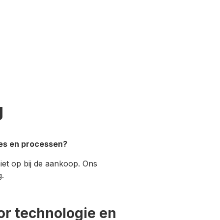
g
nes en processen?
iet op bij de aankoop. Ons
g.
or technologie en