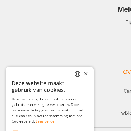
Mel
Ti
WEIDINGER SERVICE
OV
×
Deze website maakt
Service en advies:
GERMAN
gebruik van cookies.
Car
ENGLISH
+49 (0)8142 / 4289 - 300
Deze website gebruikt cookies om uw
Ma-Vr, 08:00 - 16:00
gebruikerservaring te verbeteren. Door
FRENCH
onze website te gebruiken, stemt u in met
wBlo
ITALIAN
alle cookies in overeenstemming met ons
Of via ons contactformulier.
Cookiebeleid.
Lees verder
DUTCH