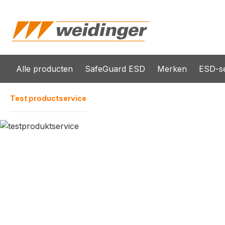
oekopdracht
Ga naar de hoofdnavigatie
Alle producten
SafeGuard ESD
Merken
ESD-se
Test productservice