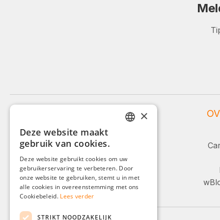
Mel
Ti
WEIDINGER SERVICE
OV
×
Deze website maakt
Service en advies:
GERMAN
gebruik van cookies.
Car
ENGLISH
+49 (0)8142 / 4289 - 300
Deze website gebruikt cookies om uw
Ma-Vr, 08:00 - 16:00
gebruikerservaring te verbeteren. Door
FRENCH
onze website te gebruiken, stemt u in met
wBlo
ITALIAN
alle cookies in overeenstemming met ons
Of via ons contactformulier.
Cookiebeleid.
Lees verder
DUTCH
STRIKT NOODZAKELIJK
POLISH