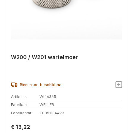
W200 / W201 wartelmoer
Binnenkort beschikbaar
Artikelnr.
WL16365
Fabrikant
WELLER
Fabrikantnr.
T0051134499
Normale prijs:
€ 13,22