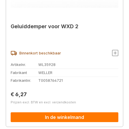
Geluiddemper voor WXD 2
Binnenkort beschikbaar
Artikelnr.
WL35928
Fabrikant
WELLER
Fabrikantnr.
T0058764721
Normale prijs:
€ 6,27
Prijzen excl. BTW en excl. verzendkosten
In de winkelmand