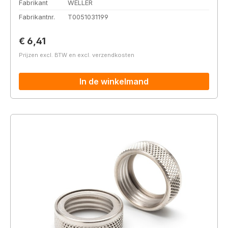
Fabrikant
WELLER
Fabrikantnr.
T0051031199
Normale prijs:
€ 6,41
Prijzen excl. BTW en excl. verzendkosten
In de winkelmand