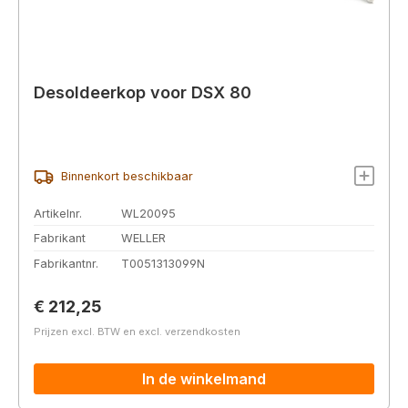
Desoldeerkop voor DSX 80
Binnenkort beschikbaar
Artikelnr.
WL20095
Fabrikant
WELLER
Fabrikantnr.
T0051313099N
Normale prijs:
€ 212,25
Prijzen excl. BTW en excl. verzendkosten
In de winkelmand