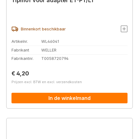
Tipmof voor adapter ET-PT/LT
Binnenkort beschikbaar
Artikelnr.
WL46041
Fabrikant
WELLER
Fabrikantnr.
T0058720794
Normale prijs:
€ 4,20
Prijzen excl. BTW en excl. verzendkosten
In de winkelmand