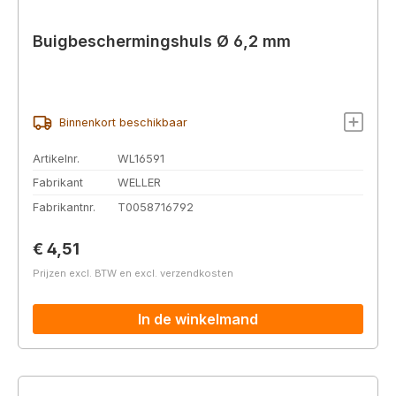
Buigbeschermingshuls Ø 6,2 mm
Binnenkort beschikbaar
Artikelnr.
WL16591
Fabrikant
WELLER
Fabrikantnr.
T0058716792
Normale prijs:
€ 4,51
Prijzen excl. BTW en excl. verzendkosten
In de winkelmand