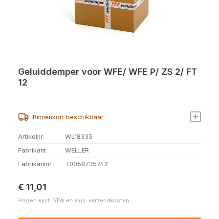
Geluiddemper voor WFE/ WFE P/ ZS 2/ FT
12
Binnenkort beschikbaar
Artikelnr.
WL18335
Fabrikant
WELLER
Fabrikantnr.
T0058735742
Normale prijs:
€ 11,01
Prijzen excl. BTW en excl. verzendkosten