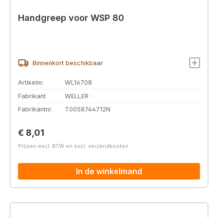
Handgreep voor WSP 80
Binnenkort beschikbaar
Artikelnr.
WL16708
Fabrikant
WELLER
Fabrikantnr.
T0058744712N
Normale prijs:
€ 8,01
Prijzen excl. BTW en excl. verzendkosten
In de winkelmand