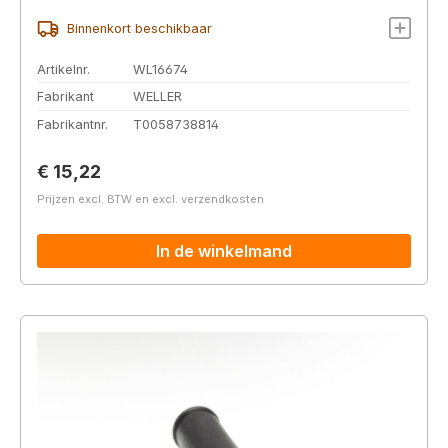
Binnenkort beschikbaar
Artikelnr.
WL16674
Fabrikant
WELLER
Fabrikantnr.
T0058738814
Normale prijs:
€ 15,22
Prijzen excl. BTW en excl. verzendkosten
In de winkelmand