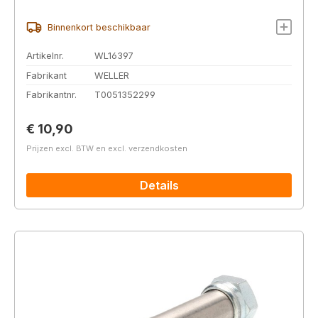
Binnenkort beschikbaar
Artikelnr.
WL16397
Fabrikant
WELLER
Fabrikantnr.
T0051352299
Normale prijs:
€ 10,90
Prijzen excl. BTW en excl. verzendkosten
Details