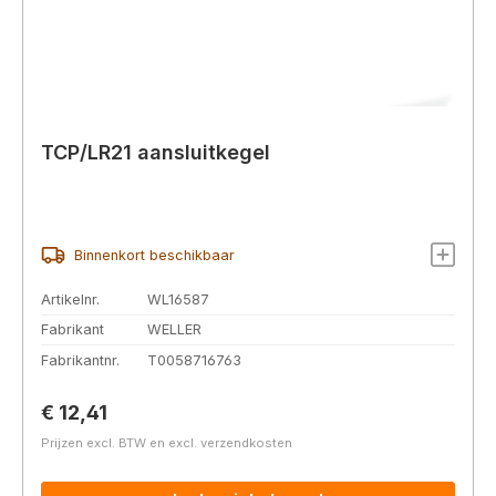
TCP/LR21 aansluitkegel
Binnenkort beschikbaar
Artikelnr.
WL16587
Fabrikant
WELLER
Fabrikantnr.
T0058716763
Normale prijs:
€ 12,41
Prijzen excl. BTW en excl. verzendkosten