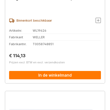
Binnenkort beschikbaar
Artikelnr.
WL19626
Fabrikant
WELLER
Fabrikantnr.
T0058748851
Normale prijs:
€ 114,13
Prijzen excl. BTW en excl. verzendkosten
In de winkelmand