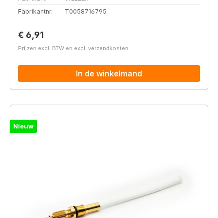
Fabrikantnr.
T0058716795
Normale prijs:
€ 6,91
Prijzen excl. BTW en excl. verzendkosten
In de winkelmand
Nieuw