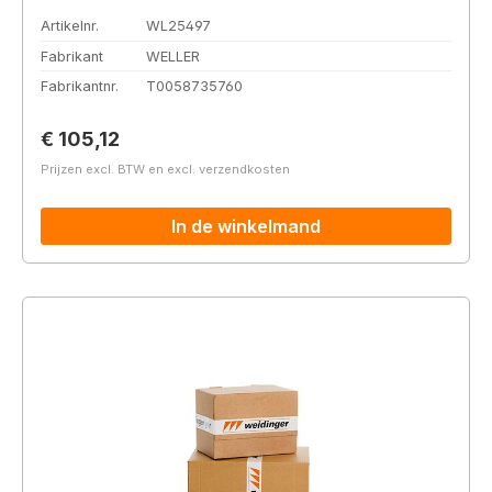
Artikelnr.
WL25497
Fabrikant
WELLER
Fabrikantnr.
T0058735760
Normale prijs:
€ 105,12
Prijzen excl. BTW en excl. verzendkosten
In de winkelmand