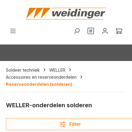
hoofdinhoud
Je hebt 0 items o
Wink
Soldeer techniek
WELLER
Accessoires en reserveonderdelen
Reserveonderdelen (solderen)
WELLER-onderdelen solderen
Filter