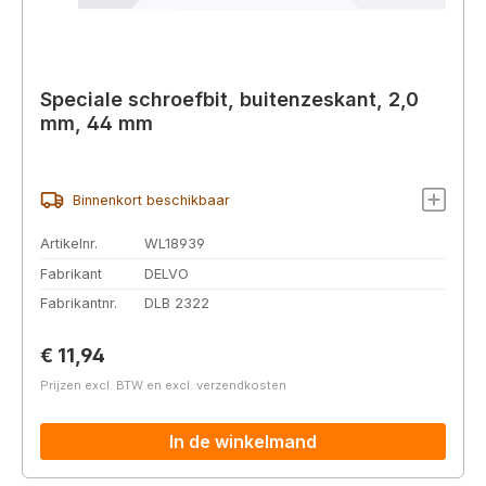
Speciale schroefbit, buitenzeskant, 2,0
mm, 44 mm
Binnenkort beschikbaar
Artikelnr.
WL18939
Fabrikant
DELVO
Fabrikantnr.
DLB 2322
Normale prijs:
€ 11,94
Prijzen excl. BTW en excl. verzendkosten
In de winkelmand