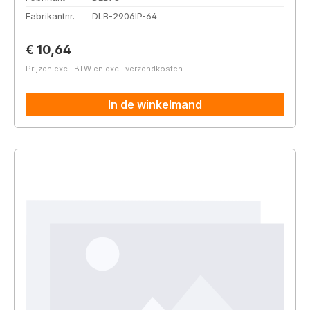
Fabrikantnr.
DLB-2906IP-64
Normale prijs:
€ 10,64
Prijzen excl. BTW en excl. verzendkosten
In de winkelmand