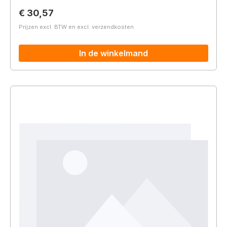
Normale prijs:
€ 30,57
Prijzen excl. BTW en excl. verzendkosten
In de winkelmand