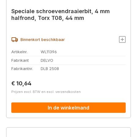
Speciale schroevendraaierbit, 4 mm
halfrond, Torx T08, 44 mm
Binnenkort beschikbaar
Artikelnr.
WL11396
Fabrikant
DELVO
Fabrikantnr.
DLB 2508
Normale prijs:
€ 10,64
Prijzen excl. BTW en excl. verzendkosten
In de winkelmand