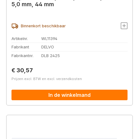
5,0 mm, 44 mm
Binnenkort beschikbaar
Artikelnr.
WL11394
Fabrikant
DELVO
Fabrikantnr.
DLB 2425
Normale prijs:
€ 30,57
Prijzen excl. BTW en excl. verzendkosten
In de winkelmand