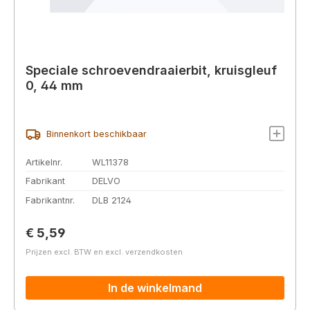
Speciale schroevendraaierbit, kruisgleuf
0, 44 mm
Binnenkort beschikbaar
Artikelnr.
WL11378
Fabrikant
DELVO
Fabrikantnr.
DLB 2124
Normale prijs:
€ 5,59
Prijzen excl. BTW en excl. verzendkosten
In de winkelmand