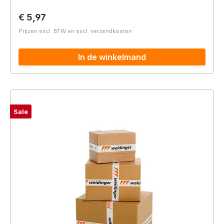
Normale prijs:
€ 5,97
Prijzen excl. BTW en excl. verzendkosten
In de winkelmand
Sale