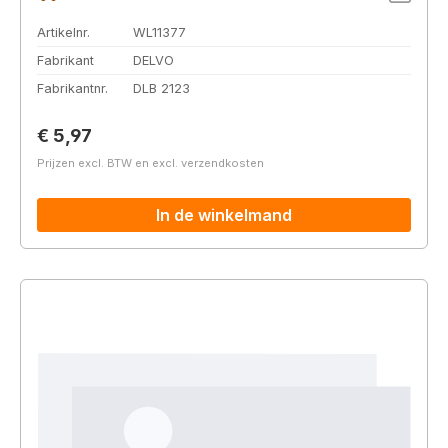
Artikelnr.
WL11377
Fabrikant
DELVO
Fabrikantnr.
DLB 2123
Normale prijs:
€ 5,97
Prijzen excl. BTW en excl. verzendkosten
In de winkelmand