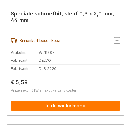
Speciale schroefbit, sleuf 0,3 x 2,0 mm,
44 mm
Binnenkort beschikbaar
Artikelnr.
WL11387
Fabrikant
DELVO
Fabrikantnr.
DLB 2220
Normale prijs:
€ 5,59
Prijzen excl. BTW en excl. verzendkosten
In de winkelmand