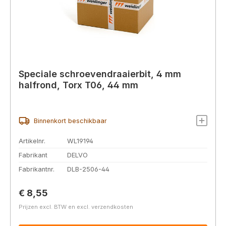
Speciale schroevendraaierbit, 4 mm
halfrond, Torx T06, 44 mm
Binnenkort beschikbaar
Artikelnr.
WL19194
Fabrikant
DELVO
Fabrikantnr.
DLB-2506-44
Normale prijs:
€ 8,55
Prijzen excl. BTW en excl. verzendkosten