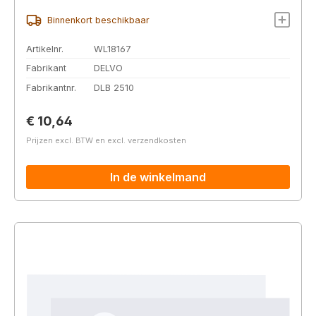
Binnenkort beschikbaar
Artikelnr.
WL18167
Fabrikant
DELVO
Fabrikantnr.
DLB 2510
Normale prijs:
€ 10,64
Prijzen excl. BTW en excl. verzendkosten
In de winkelmand