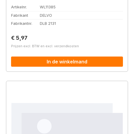
Artikelnr.
WL11385
Fabrikant
DELVO
Fabrikantnr.
DLB 2131
Normale prijs:
€ 5,97
Prijzen excl. BTW en excl. verzendkosten
In de winkelmand