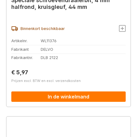
Speciale schroevendraaierbit, 4 mm
halfrond, kruisgleuf, 44 mm
Binnenkort beschikbaar
Artikelnr.
WL11376
Fabrikant
DELVO
Fabrikantnr.
DLB 2122
Normale prijs:
€ 5,97
Prijzen excl. BTW en excl. verzendkosten
In de winkelmand