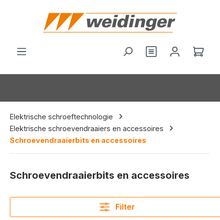
hoofdinhoud
Je hebt 0 items o
Wink
Elektrische schroeftechnologie
Elektrische schroevendraaiers en accessoires
Schroevendraaierbits en accessoires
Schroevendraaierbits en accessoires
Filter