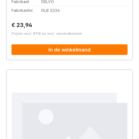
Fabrikant
DELVO
Fabrikantnr.
DLB 2224
Normale prijs:
€ 23,94
Prijzen excl. BTW en excl. verzendkosten
In de winkelmand