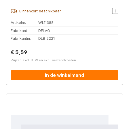
Binnenkort beschikbaar
Artikelnr.
WL11388
Fabrikant
DELVO
Fabrikantnr.
DLB 2221
Normale prijs:
€ 5,59
Prijzen excl. BTW en excl. verzendkosten
In de winkelmand