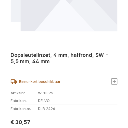
Dopsleutelinzet, 4 mm, halfrond, SW =
5,5 mm, 44 mm
Binnenkort beschikbaar
Artikelnr.
WL11395
Fabrikant
DELVO
Fabrikantnr.
DLB 2426
Normale prijs:
€ 30,57