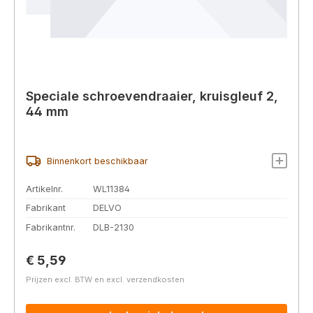
Speciale schroevendraaier, kruisgleuf 2,
44 mm
Binnenkort beschikbaar
Artikelnr.
WL11384
Fabrikant
DELVO
Fabrikantnr.
DLB-2130
Normale prijs:
€ 5,59
Prijzen excl. BTW en excl. verzendkosten