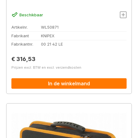
Beschikbaar
Artikelnr.
WL50871
Fabrikant
KNIPEX
Fabrikantnr.
00 21 42 LE
Normale prijs:
€ 316,53
Prijzen excl. BTW en excl. verzendkosten
In de winkelmand