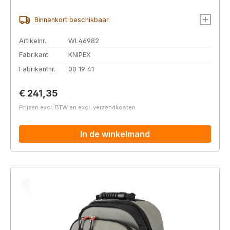
Binnenkort beschikbaar
Artikelnr.
WL46982
Fabrikant
KNIPEX
Fabrikantnr.
00 19 41
Normale prijs:
€ 241,35
Prijzen excl. BTW en excl. verzendkosten
In de winkelmand