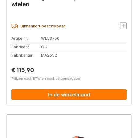
wielen
Binnenkort beschikbaar
Artikelnr.
WL53750
Fabrikant
C.K
Fabrikantnr.
MA2652
Normale prijs:
€ 115,90
Prijzen excl. BTW en excl. verzendkosten
In de winkelmand