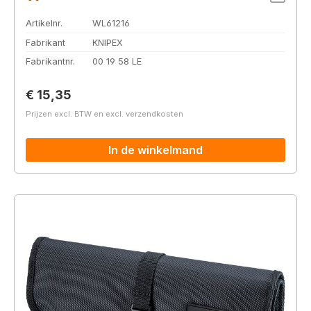
Artikelnr.
WL61216
Fabrikant
KNIPEX
Fabrikantnr.
00 19 58 LE
Normale prijs:
€ 15,35
Prijzen excl. BTW en excl. verzendkosten
In de winkelmand