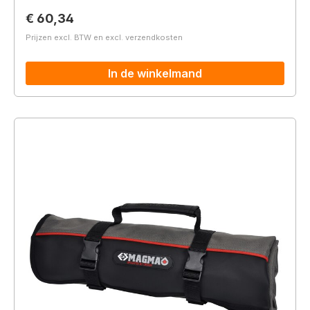
Normale prijs:
€ 60,34
Prijzen excl. BTW en excl. verzendkosten
In de winkelmand