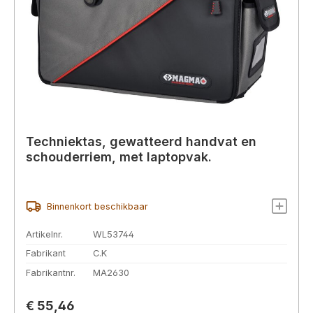
Techniektas, gewatteerd handvat en
schouderriem, met laptopvak.
Binnenkort beschikbaar
Artikelnr.
WL53744
Fabrikant
C.K
Fabrikantnr.
MA2630
Normale prijs:
€ 55,46