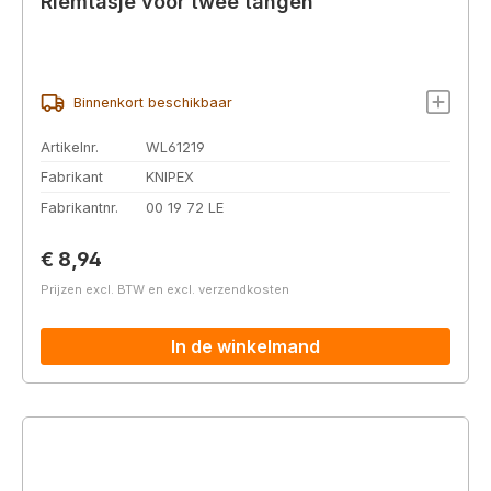
Riemtasje voor twee tangen
Binnenkort beschikbaar
Artikelnr.
WL61219
Fabrikant
KNIPEX
Fabrikantnr.
00 19 72 LE
Normale prijs:
€ 8,94
Prijzen excl. BTW en excl. verzendkosten
In de winkelmand