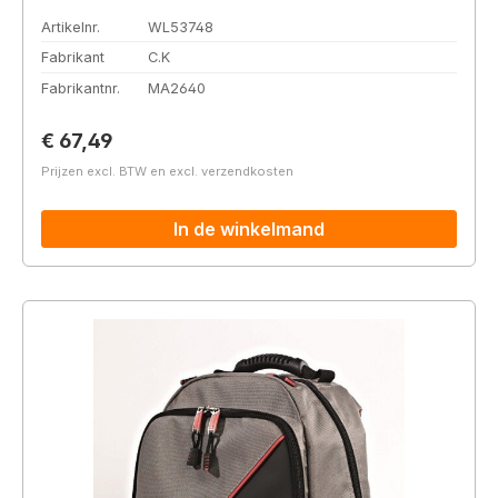
Artikelnr.
WL53748
Fabrikant
C.K
Fabrikantnr.
MA2640
Normale prijs:
€ 67,49
Prijzen excl. BTW en excl. verzendkosten
In de winkelmand