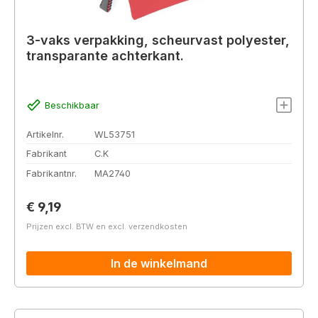
3-vaks verpakking, scheurvast polyester,
transparante achterkant.
Beschikbaar
Artikelnr.
WL53751
Fabrikant
C.K
Fabrikantnr.
MA2740
Normale prijs:
€ 9,19
Prijzen excl. BTW en excl. verzendkosten
In de winkelmand