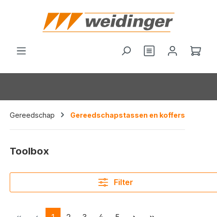
hoofdinhoud
Wink
Gereedschap
Gereedschapstassen en koffers
Toolbox
Filter
Pagina
Pagina
Pagina
Pagina
Pagina