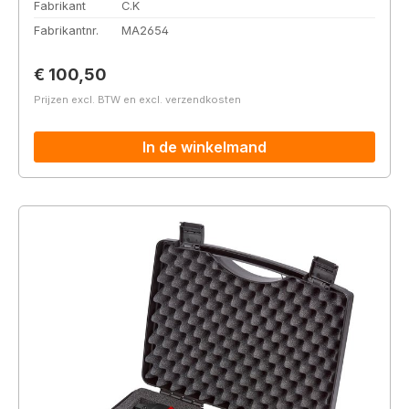
Fabrikant
C.K
Fabrikantnr.
MA2654
Normale prijs:
€ 100,50
Prijzen excl. BTW en excl. verzendkosten
In de winkelmand