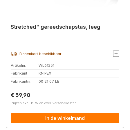
Stretched" gereedschapstas, leeg
Binnenkort beschikbaar
Artikelnr.
WL61251
Fabrikant
KNIPEX
Fabrikantnr.
00 21 07 LE
Normale prijs:
€ 59,90
Prijzen excl. BTW en excl. verzendkosten
In de winkelmand