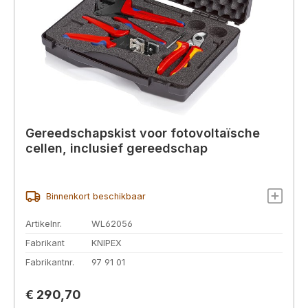
Gereedschapskist voor fotovoltaïsche
cellen, inclusief gereedschap
Binnenkort beschikbaar
Artikelnr.
WL62056
Fabrikant
KNIPEX
Fabrikantnr.
97 91 01
Normale prijs:
€ 290,70