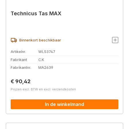
Technicus Tas MAX
Binnenkort beschikbaar
Artikelnr.
WL53747
Fabrikant
C.K
Fabrikantnr.
MA2639
Normale prijs:
€ 90,42
Prijzen excl. BTW en excl. verzendkosten
In de winkelmand