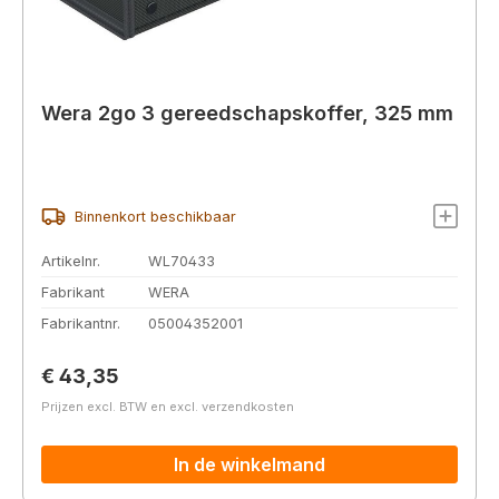
Wera 2go 3 gereedschapskoffer, 325 mm
Binnenkort beschikbaar
Artikelnr.
WL70433
Fabrikant
WERA
Fabrikantnr.
05004352001
Normale prijs:
€ 43,35
Prijzen excl. BTW en excl. verzendkosten
In de winkelmand