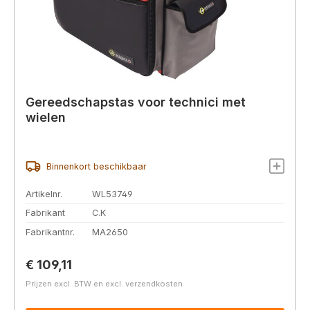
Gereedschapstas voor technici met
wielen
Binnenkort beschikbaar
Artikelnr.
WL53749
Fabrikant
C.K
Fabrikantnr.
MA2650
Normale prijs:
€ 109,11
Prijzen excl. BTW en excl. verzendkosten