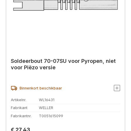
Soldeerbout 70-07SU voor Pyropen, niet
voor Piëzo versie
Binnenkort beschikbaar
Artikelnr.
WL16431
Fabrikant
WELLER
Fabrikantnr.
T0051615099
Normale prijs:
€ 27,43