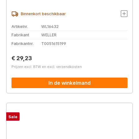
Binnenkort beschikbaar
Artikelnr.
WL16432
Fabrikant
WELLER
Fabrikantnr.
T0051615199
Normale prijs:
€ 29,23
Prijzen excl. BTW en excl. verzendkosten
In de winkelmand
Sale