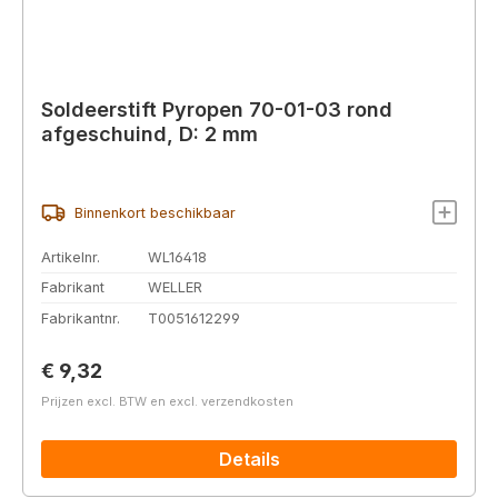
Soldeerstift Pyropen 70-01-03 rond
afgeschuind, D: 2 mm
Binnenkort beschikbaar
Artikelnr.
WL16418
Fabrikant
WELLER
Fabrikantnr.
T0051612299
Normale prijs:
€ 9,32
Prijzen excl. BTW en excl. verzendkosten
Details