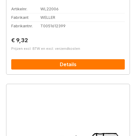
Artikelnr.
WL22006
Fabrikant
WELLER
Fabrikantnr.
T0051612399
Normale prijs:
€ 9,32
Prijzen excl. BTW en excl. verzendkosten
Details