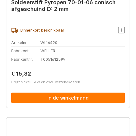
Soldeerstift Pyropen 70-01-06 conisch
afgeschuind D: 2 mm
Binnenkort beschikbaar
Artikelnr.
WL16420
Fabrikant
WELLER
Fabrikantnr.
T0051612599
Normale prijs:
€ 15,32
Prijzen excl. BTW en excl. verzendkosten
In de winkelmand