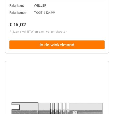
Fabrikant
WELLER
Fabrikantnr.
T0051612499
Normale prijs:
€ 15,02
Prijzen excl. BTW en excl. verzendkosten
In de winkelmand