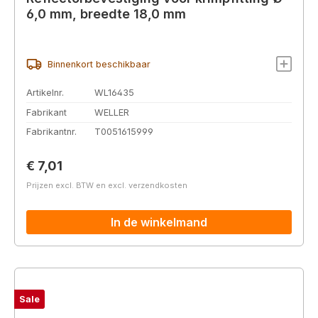
6,0 mm, breedte 18,0 mm
Binnenkort beschikbaar
Artikelnr.
WL16435
Fabrikant
WELLER
Fabrikantnr.
T0051615999
Normale prijs:
€ 7,01
Prijzen excl. BTW en excl. verzendkosten
In de winkelmand
Sale