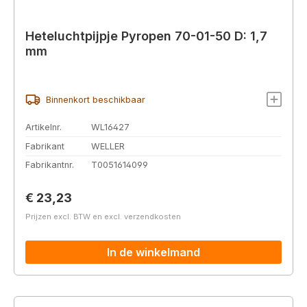
Heteluchtpijpje Pyropen 70-01-50 D: 1,7
mm
Binnenkort beschikbaar
Artikelnr.
WL16427
Fabrikant
WELLER
Fabrikantnr.
T0051614099
Normale prijs:
€ 23,23
Prijzen excl. BTW en excl. verzendkosten
In de winkelmand