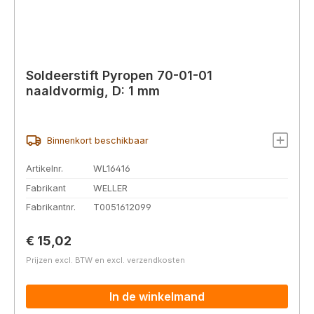
Soldeerstift Pyropen 70-01-01
naaldvormig, D: 1 mm
Binnenkort beschikbaar
Artikelnr.
WL16416
Fabrikant
WELLER
Fabrikantnr.
T0051612099
Normale prijs:
€ 15,02
Prijzen excl. BTW en excl. verzendkosten
In de winkelmand