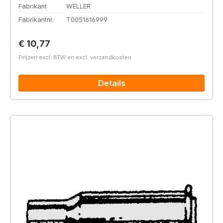
Fabrikant
WELLER
Fabrikantnr.
T0051616999
Normale prijs:
€ 10,77
Prijzen excl. BTW en excl. verzendkosten
Details