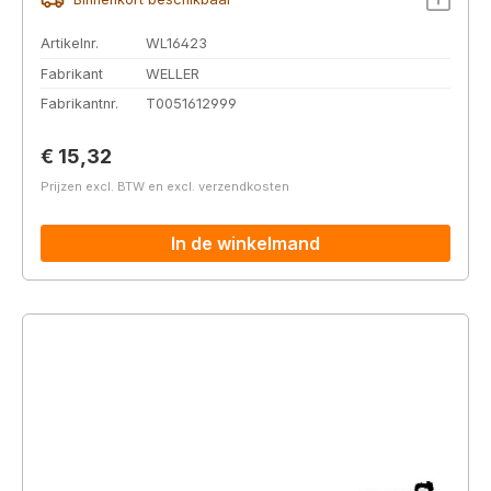
Artikelnr.
WL16423
Fabrikant
WELLER
Fabrikantnr.
T0051612999
Normale prijs:
€ 15,32
Prijzen excl. BTW en excl. verzendkosten
In de winkelmand