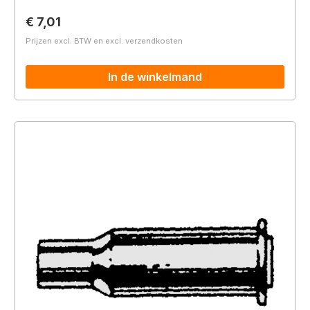
Normale prijs:
€ 7,01
Prijzen excl. BTW en excl. verzendkosten
In de winkelmand