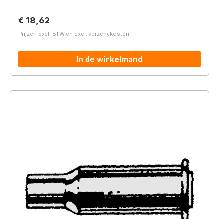
Normale prijs:
€ 18,62
Prijzen excl. BTW en excl. verzendkosten
In de winkelmand