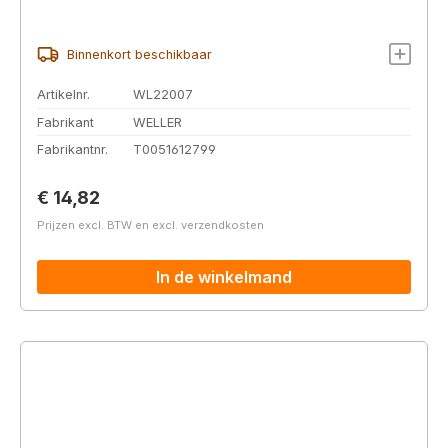
Binnenkort beschikbaar
Artikelnr.
WL22007
Fabrikant
WELLER
Fabrikantnr.
T0051612799
Normale prijs:
€ 14,82
Prijzen excl. BTW en excl. verzendkosten
In de winkelmand