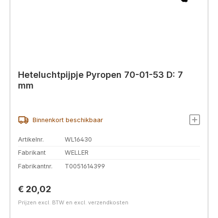
Heteluchtpijpje Pyropen 70-01-53 D: 7
mm
Binnenkort beschikbaar
Artikelnr.
WL16430
Fabrikant
WELLER
Fabrikantnr.
T0051614399
Normale prijs:
€ 20,02
Prijzen excl. BTW en excl. verzendkosten