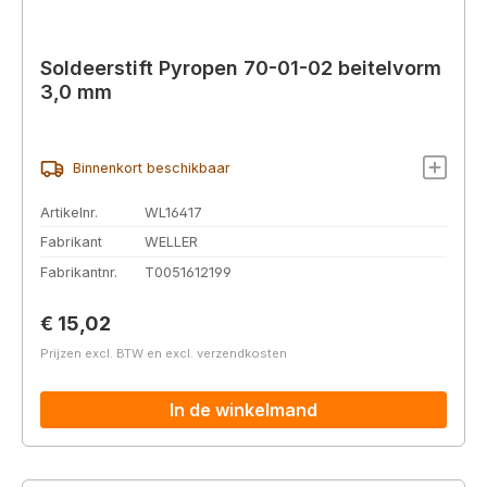
Soldeerstift Pyropen 70-01-02 beitelvorm
3,0 mm
Binnenkort beschikbaar
Artikelnr.
WL16417
Fabrikant
WELLER
Fabrikantnr.
T0051612199
Normale prijs:
€ 15,02
Prijzen excl. BTW en excl. verzendkosten
In de winkelmand