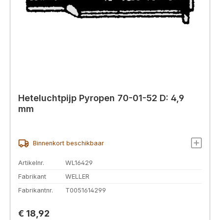
Heteluchtpijp Pyropen 70-01-52 D: 4,9
mm
Binnenkort beschikbaar
Artikelnr.
WL16429
Fabrikant
WELLER
Fabrikantnr.
T0051614299
Normale prijs:
€ 18,92