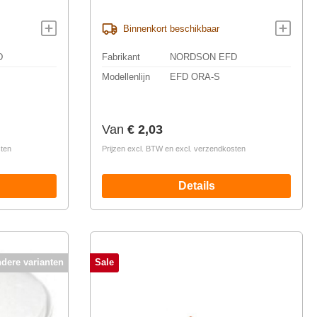
Binnenkort beschikbaar
D
Fabrikant
NORDSON EFD
Modellenlijn
EFD ORA-S
Normale prijs:
Van
€ 2,03
sten
Prijzen excl. BTW en excl. verzendkosten
Details
ndere varianten
Sale