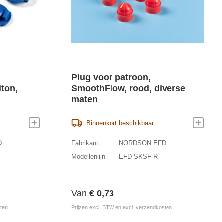
Plug voor patroon,
iton,
SmoothFlow, rood, diverse
maten
Binnenkort beschikbaar
D
Fabrikant
NORDSON EFD
Modellenlijn
EFD SKSF-R
Normale prijs:
Van
€ 0,73
sten
Prijzen excl. BTW en excl. verzendkosten