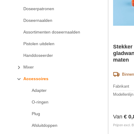
Doseerpatronen
Doseernaalden
Assortimenten doseernaalden
Pistolen uitdelen
Stekker
gladwand
Handdoseerder
maten
Mixer
Binnen
Accessoires
Fabrikant
Adapter
Modellenlijn
O-ringen
Plug
Normale 
Van
€ 0,
Afsluitdoppen
Prijzen excl.