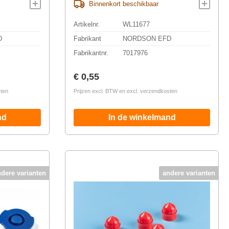
Binnenkort beschikbaar
Artikelnr.
WL11677
D
Fabrikant
NORDSON EFD
Fabrikantnr.
7017976
Normale prijs:
€ 0,55
sten
Prijzen excl. BTW en excl. verzendkosten
nd
In de winkelmand
ndere varianten
andere varianten