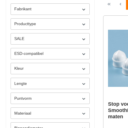
Fabrikant
Producttype
SALE
ESD-compatibel
Kleur
Lengte
Puntvorm
Stop vo
SmoothF
Materiaal
maten
Binnendiameter