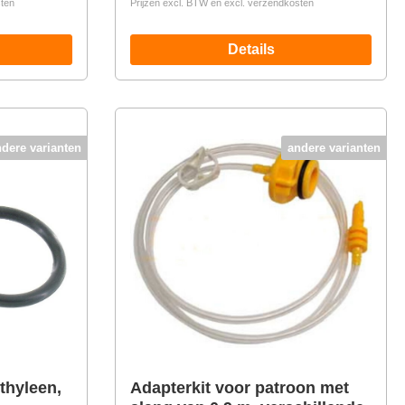
sten
Prijzen excl. BTW en excl. verzendkosten
Details
ndere varianten
andere varianten
thyleen,
Adapterkit voor patroon met