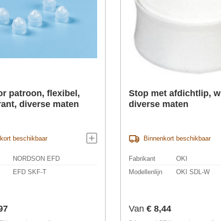
r patroon, flexibel,
Stop met afdichtlip, wi
rant, diverse maten
diverse maten
kort beschikbaar
Binnenkort beschikbaar
NORDSON EFD
Fabrikant
OKI
EFD SKF-T
Modellenlijn
OKI SDL-W
prijs:
Normale prijs:
97
Van
€ 8,44