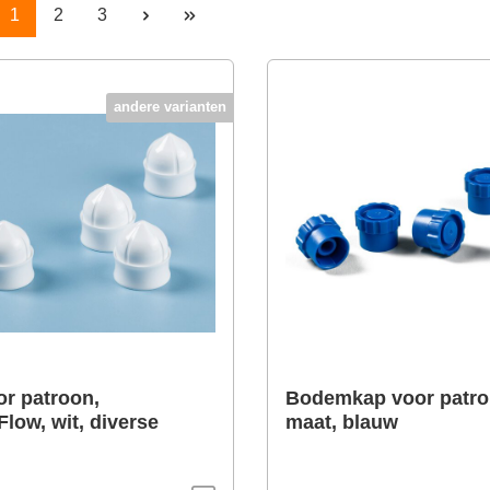
Pagina
Pagina
Pagina
1
2
3
andere varianten
or patroon,
Bodemkap voor patro
low, wit, diverse
maat, blauw