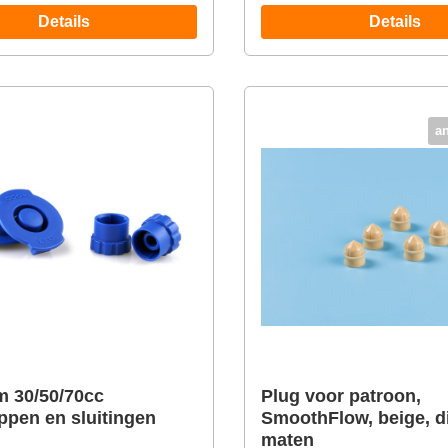
Details
Details
a
 30/50/70cc
Plug voor patroon,
ppen en sluitingen
SmoothFlow, beige, d
maten