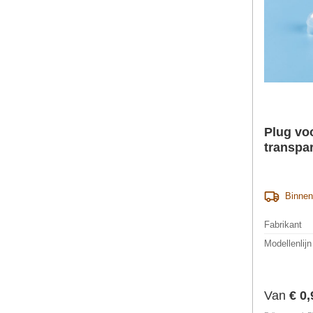
Plug voo
transpa
Binnen
Fabrikant
Modellenlijn
Normale 
Van
€ 0,