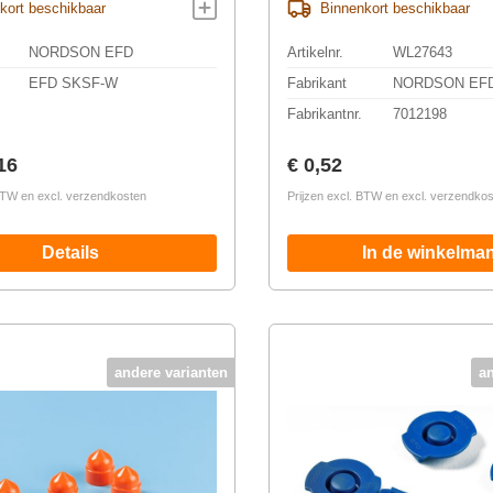
kort beschikbaar
Binnenkort beschikbaar
NORDSON EFD
Artikelnr.
WL27643
EFD SKSF-W
Fabrikant
NORDSON EF
Fabrikantnr.
7012198
prijs:
Normale prijs:
16
€ 0,52
 BTW en excl. verzendkosten
Prijzen excl. BTW en excl. verzendko
Details
In de winkelma
andere varianten
a