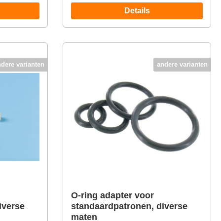
Details
ndere varianten
andere varianten
O-ring adapter voor
iverse
standaardpatronen, diverse
maten