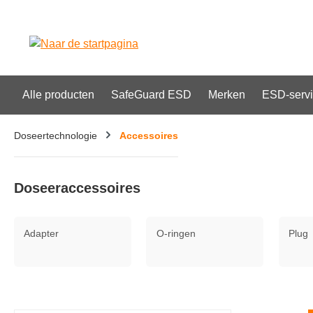
oekopdracht
Ga naar de hoofdnavigatie
Alle producten
SafeGuard ESD
Merken
ESD-serv
Doseertechnologie
Accessoires
Doseeraccessoires
Adapter
O-ringen
Plug