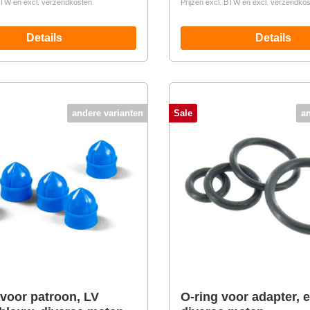
 BTW en excl. verzendkosten
Prijzen excl. BTW en excl. verzendko
Details
Details
andere varianten
Sale
a
 voor patroon, LV
O-ring voor adapter, e