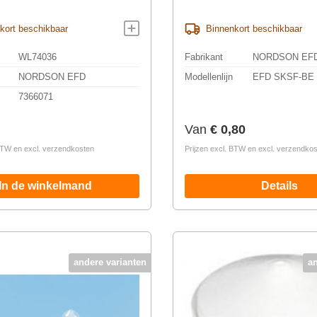
kort beschikbaar
Binnenkort beschikbaar
WL74036
Fabrikant
NORDSON EF
NORDSON EFD
Modellenlijn
EFD SKSF-BE
7366071
prijs:
Normale prijs:
Van
€ 0,80
 BTW en excl. verzendkosten
Prijzen excl. BTW en excl. verzendko
In de winkelmand
Details
andere varianten
a