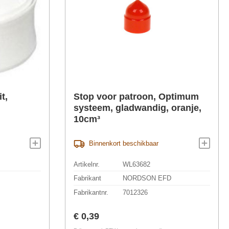
t,
Stop voor patroon, Optimum
systeem, gladwandig, oranje,
10cm³
Binnenkort beschikbaar
Artikelnr.
WL63682
Fabrikant
NORDSON EFD
Fabrikantnr.
7012326
Normale prijs:
€ 0,39