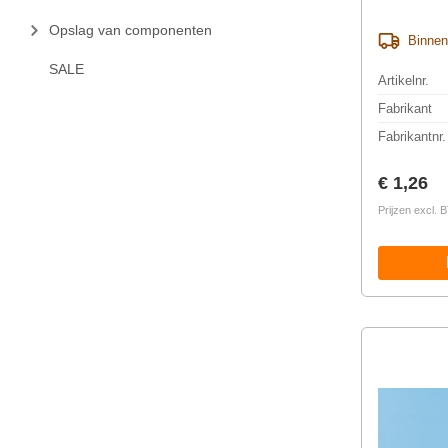
Opslag van componenten
Binnen
SALE
Artikelnr.
Fabrikant
Fabrikantnr.
Normale 
€ 1,26
Prijzen excl.