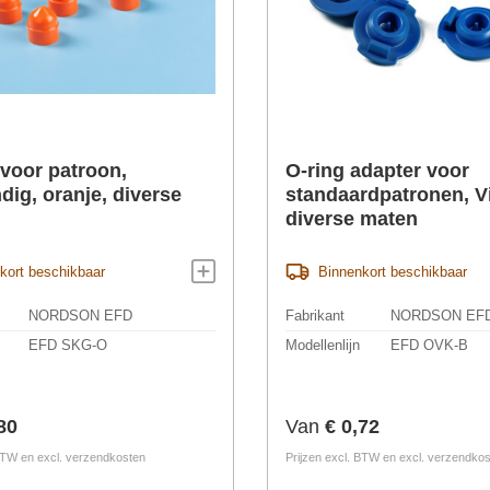
 voor patroon,
O-ring adapter voor
ig, oranje, diverse
standaardpatronen, V
diverse maten
kort beschikbaar
Binnenkort beschikbaar
NORDSON EFD
Fabrikant
NORDSON EF
EFD SKG-O
Modellenlijn
EFD OVK-B
prijs:
Normale prijs:
80
Van
€ 0,72
 BTW en excl. verzendkosten
Prijzen excl. BTW en excl. verzendko