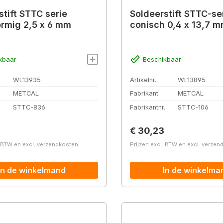
stift STTC serie
Soldeerstift STTC-se
ormig 2,5 x 6 mm
conisch 0,4 x 13,7 
kbaar
Beschikbaar
WL13935
Artikelnr.
WL13895
METCAL
Fabrikant
METCAL
.
STTC-836
Fabrikantnr.
STTC-106
prijs:
Normale prijs:
€ 30,23
. BTW en excl. verzendkosten
Prijzen excl. BTW en excl. verze
In de winkelmand
In de winkelma