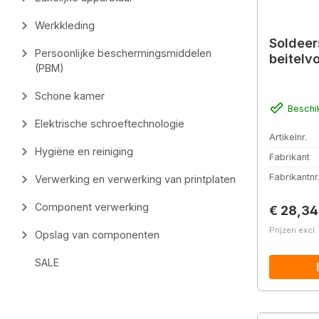
Werkkleding
Soldeer
Persoonlijke beschermingsmiddelen
beitelv
(PBM)
Schone kamer
Beschi
Elektrische schroeftechnologie
Artikelnr.
Hygiëne en reiniging
Fabrikant
Fabrikantnr
Verwerking en verwerking van printplaten
Component verwerking
Normale 
€ 28,34
Prijzen excl
Opslag van componenten
SALE