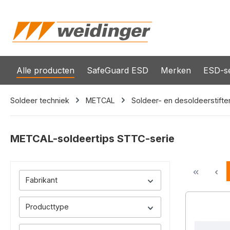
oekopdracht
Ga naar de hoofdnavigatie
Alle producten
SafeGuard ESD
Merken
ESD-se
Soldeer techniek
METCAL
Soldeer- en desoldeerstifte
METCAL-soldeertips STTC-serie
Fabrikant
Producttype