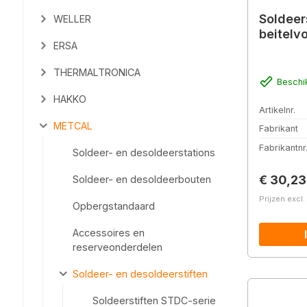
Soldeer
WELLER
beitelv
ERSA
THERMALTRONICA
Beschi
HAKKO
Artikelnr.
METCAL
Fabrikant
Fabrikantnr
Soldeer- en desoldeerstations
Normale 
€ 30,23
Soldeer- en desoldeerbouten
Prijzen excl
Opbergstandaard
Accessoires en
reserveonderdelen
Soldeer- en desoldeerstiften
Soldeerstiften STDC-serie