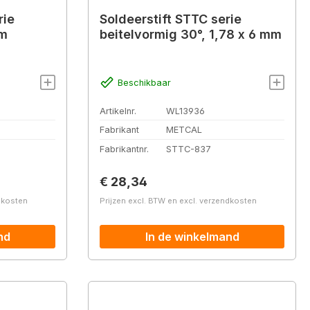
rie
Soldeerstift STTC serie
mm
beitelvormig 30°, 1,78 x 6 mm
Beschikbaar
Artikelnr.
WL13936
Fabrikant
METCAL
Fabrikantnr.
STTC-837
Normale prijs:
€ 28,34
ndkosten
Prijzen excl. BTW en excl. verzendkosten
nd
In de winkelmand