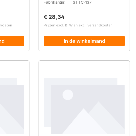
Fabrikantnr.
STTC-137
Normale prijs:
€ 28,34
ndkosten
Prijzen excl. BTW en excl. verzendkosten
nd
In de winkelmand