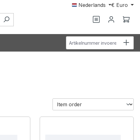
Nederlands
€
Euro
Je hebt 0 items o
Wink
Artikelnummer invoeren