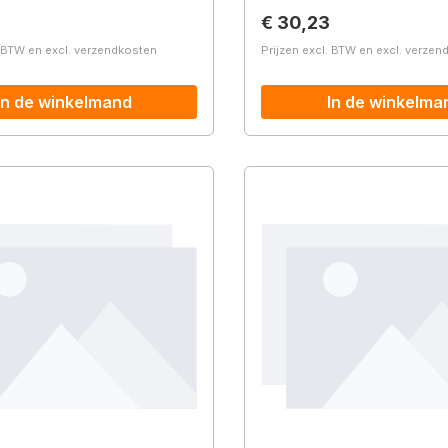
prijs:
Normale prijs:
€ 30,23
. BTW en excl. verzendkosten
Prijzen excl. BTW en excl. verze
In de winkelmand
In de winkelma