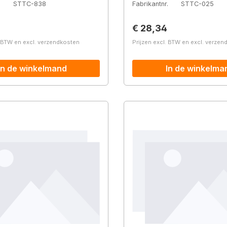
.
STTC-838
Fabrikantnr.
STTC-025
prijs:
Normale prijs:
€ 28,34
. BTW en excl. verzendkosten
Prijzen excl. BTW en excl. verze
In de winkelmand
In de winkelma