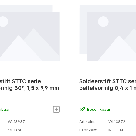
stift STTC serie
Soldeerstift STTC se
ormig 30°, 1,5 x 9,9 mm
beitelvormig 0,4 x 1
kbaar
Beschikbaar
WL13937
Artikelnr.
WL13872
METCAL
Fabrikant
METCAL