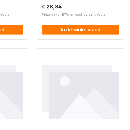
Normale prijs:
€ 28,34
ndkosten
Prijzen excl. BTW en excl. verzendkosten
nd
In de winkelmand