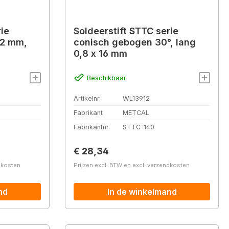
rie
Soldeerstift STTC serie
,2 mm,
conisch gebogen 30°, lang
0,8 x 16 mm
Beschikbaar
Artikelnr.
WL13912
Fabrikant
METCAL
Fabrikantnr.
STTC-140
Normale prijs:
€ 28,34
ndkosten
Prijzen excl. BTW en excl. verzendkosten
nd
In de winkelmand