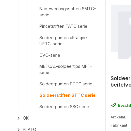
Nabewerkingsstiften SMTC-
serie
Pincetstiften TATC serie
Soldeerpunten ultrafijne
UFTC-serie
CVC-serie
METCAL-soldeertips MFT-
serie
Soldeer
Soldeerpunten PTTC serie
beitelv
Soldeerstiften STTC serie
Beschi
Soldeerpunten SSC serie
Artikelnr.
OKI
Fabrikant
PLATO