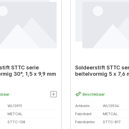
stift STTC serie
Soldeerstift STTC se
ormig 30°, 1,5 x 9,9 mm
beitelvormig 5 x 7,6
kbaar
Beschikbaar
WL13911
Artikelnr.
WL13934
METCAL
Fabrikant
METCAL
.
STTC-138
Fabrikantnr.
STTC-817