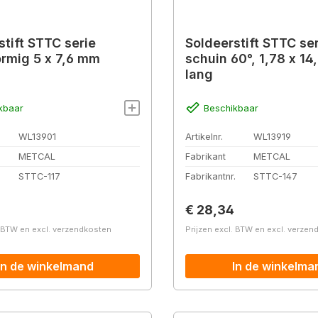
stift STTC serie
Soldeerstift STTC se
ormig 5 x 7,6 mm
schuin 60°, 1,78 x 14
lang
kbaar
Beschikbaar
WL13901
Artikelnr.
WL13919
METCAL
Fabrikant
METCAL
.
STTC-117
Fabrikantnr.
STTC-147
prijs:
Normale prijs:
€ 28,34
. BTW en excl. verzendkosten
Prijzen excl. BTW en excl. verze
In de winkelmand
In de winkelma