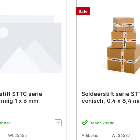
Sale
stift STTC serie
Soldeerstift serie S
ormig 1 x 6 mm
conisch, 0,4 x 8,4 
kbaar
Beschikbaar
WL25655
Artikelnr.
WL36537