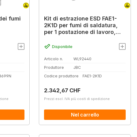
dei fumi
Kit di estrazione ESD FAE1-
2K1D per fumi di saldatura,
per 1 postazione di lavoro,
230 m³/h, 230 V
Disponibile
Articolo n.
WL92440
Produttore
JBC
8699N
Codice produttore
FAE1-2K1D
Prezzo normale:
2.342,67 CHF
izione
Prezzi escl. IVA più costi di spedizione
Nel carrello