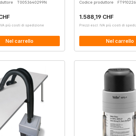
duttore
T0053640299N
Codice produttore
FT91022
normale:
Prezzo normale:
 CHF
1.588,19 CHF
IVA più costi di spedizione
Prezzi escl. IVA più costi di sped
Nel carrello
Nel carrello