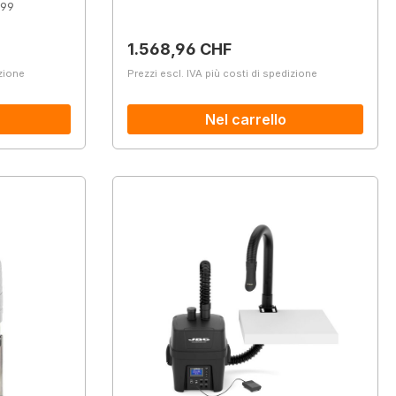
699
Prezzo normale:
1.568,96 CHF
izione
Prezzi escl. IVA più costi di spedizione
Nel carrello