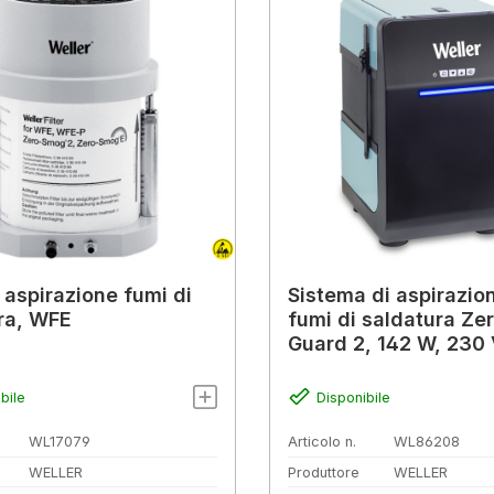
 aspirazione fumi di
Sistema di aspirazio
ra, WFE
fumi di saldatura Z
Guard 2, 142 W, 230 V
doppio filtro
bile
Disponibile
WL17079
Articolo n.
WL86208
WELLER
Produttore
WELLER