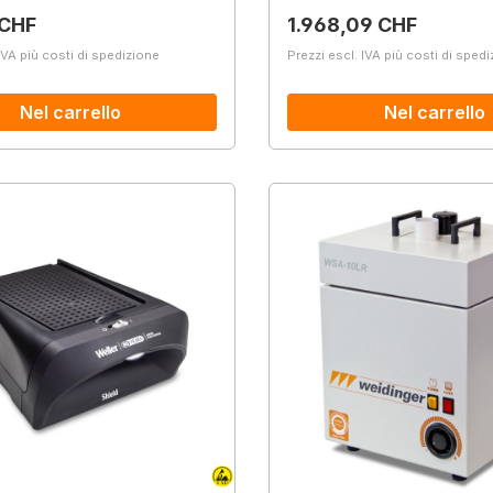
normale:
Prezzo normale:
 CHF
1.968,09 CHF
IVA più costi di spedizione
Prezzi escl. IVA più costi di sped
Nel carrello
Nel carrello