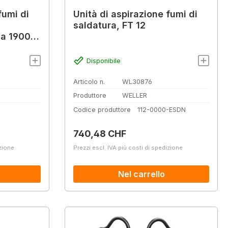
fumi di
Unità di aspirazione fumi di
saldatura, FT 12
 a 1900
Disponibile
Articolo n.
WL30876
Produttore
WELLER
Codice produttore
112-0000-ESDN
Prezzo normale:
740,48 CHF
izione
Prezzi escl. IVA più costi di spedizione
Nel carrello