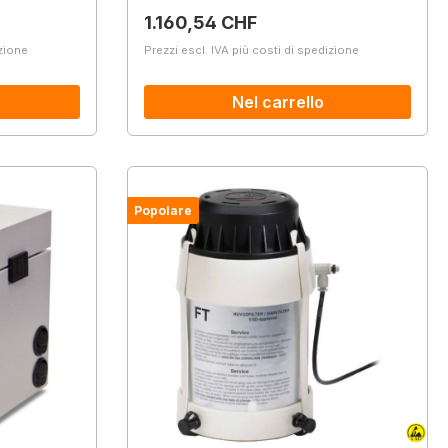
Prezzo normale:
1.160,54 CHF
izione
Prezzi escl. IVA più costi di spedizione
Nel carrello
Popolare