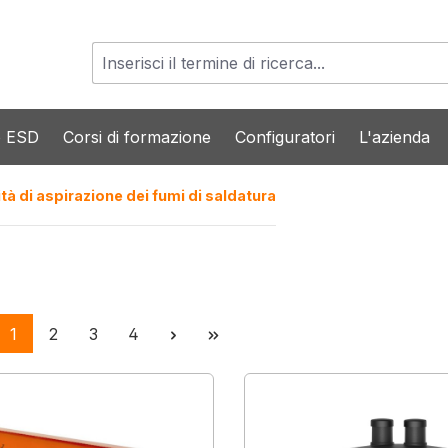
o ESD
Corsi di formazione
Configuratori
L'azienda
tà di aspirazione dei fumi di saldatura
Pagina
Pagina
Pagina
Pagina
1
2
3
4