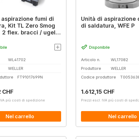
 aspirazione fumi di
Unità di aspirazione 
ra, Kit TL Zero Smog
di saldatura, WFE P
 2 flex. bracci / ugelli
to
bile
Disponibile
WL41702
Articolo n.
WL17082
WELLER
Produttore
WELLER
duttore
FT91017699N
Codice produttore
T005363
normale:
Prezzo normale:
2 CHF
1.612,15 CHF
IVA più costi di spedizione
Prezzi escl. IVA più costi di sped
Nel carrello
Nel carrello