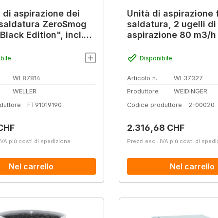
 di aspirazione dei
Unità di aspirazione 
 saldatura ZeroSmog
saldatura, 2 ugelli di
Black Edition", incl.
aspirazione 80 m3/h
combinato E10 EPA
Pa
bile
Disponibile
WL87814
Articolo n.
WL37327
WELLER
Produttore
WEIDINGER
duttore
FT91019190
Codice produttore
2-00020
normale:
Prezzo normale:
CHF
2.316,68 CHF
IVA più costi di spedizione
Prezzi escl. IVA più costi di sped
Nel carrello
Nel carrello