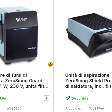
re di fumi di
Unità di aspirazione
ra ZeroSmog Guard
ZeroSmog Shield Pro
4 W, 230 V, unità filtro
di saldatura, incl. fil
ione singola
combinato E10 EPA
bile
Disponibile
WL86206
Articolo n.
WL83746