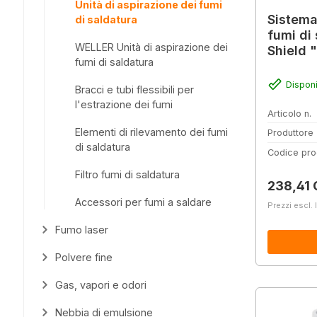
Unità di aspirazione dei fumi
Sistema
di saldatura
fumi di
WELLER Unità di aspirazione dei
Shield "
fumi di saldatura
filtro 
Disponi
Bracci e tubi flessibili per
l'estrazione dei fumi
Articolo n.
Elementi di rilevamento dei fumi
Produttore
di saldatura
Codice pro
Filtro fumi di saldatura
Prezzo 
238,41 
Accessori per fumi a saldare
Prezzi escl. 
Fumo laser
Polvere fine
Gas, vapori e odori
Nebbia di emulsione