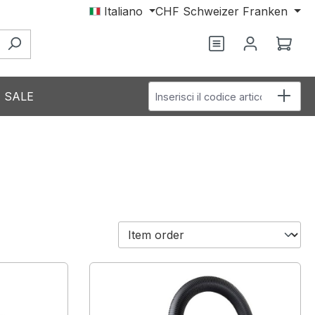
Italiano
CHF
Schweizer Franken
Hai 0 articoli nel
Il c
Inserisci il codice articolo
SALE