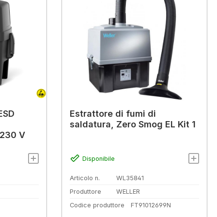
 ESD
Estrattore di fumi di
saldatura, Zero Smog EL Kit 1
 230 V
Disponibile
Articolo n.
WL35841
Produttore
WELLER
Codice produttore
FT91012699N