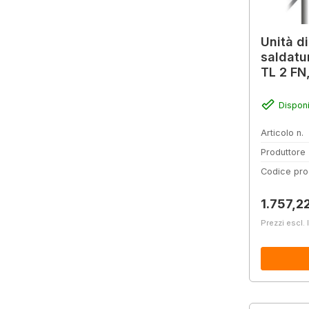
Unità di
saldatu
TL 2 FN,
ad imbu
Disponi
Articolo n.
Produttore
Codice pro
Prezzo 
1.757,2
Prezzi escl. 