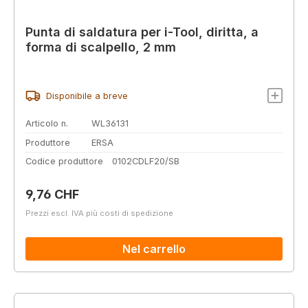
Punta di saldatura per i-Tool, diritta, a
forma di scalpello, 2 mm
Disponibile a breve
Articolo n.
WL36131
Produttore
ERSA
Codice produttore
0102CDLF20/SB
Prezzo normale:
9,76 CHF
Prezzi escl. IVA più costi di spedizione
Nel carrello