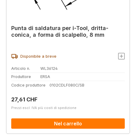
Punta di saldatura per i-Tool, dritta-
conica, a forma di scalpello, 8 mm
Disponibile a breve
Articolo n.
WL36124
Produttore
ERSA
Codice produttore
0102CDLF080C/SB
Prezzo normale:
27,61 CHF
Prezzi escl. IVA più costi di spedizione
Nel carrello