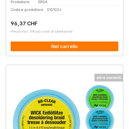
Produttore
ERSA
Codice produttore
010102J
Prezzo normale:
96,37 CHF
Prezzi escl. IVA più costi di spedizione
Nel carrello
altre varianti