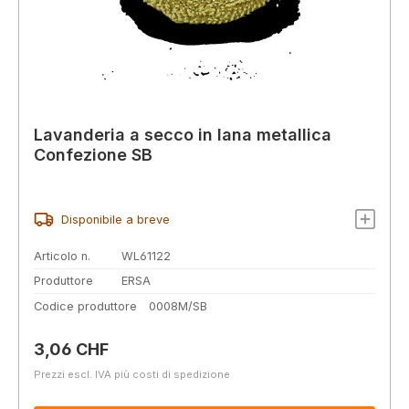
Lavanderia a secco in lana metallica
Confezione SB
Disponibile a breve
Articolo n.
WL61122
Produttore
ERSA
Codice produttore
0008M/SB
Prezzo normale:
3,06 CHF
Prezzi escl. IVA più costi di spedizione