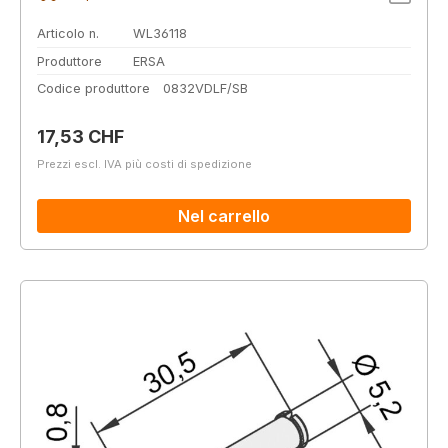
Articolo n.
WL36118
Produttore
ERSA
Codice produttore
0832VDLF/SB
Prezzo normale:
17,53 CHF
Prezzi escl. IVA più costi di spedizione
Nel carrello