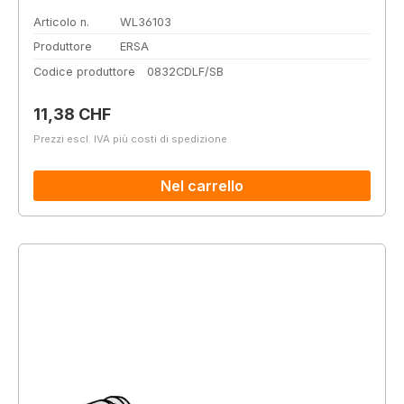
Articolo n.
WL36103
Produttore
ERSA
Codice produttore
0832CDLF/SB
Prezzo normale:
11,38 CHF
Prezzi escl. IVA più costi di spedizione
Nel carrello