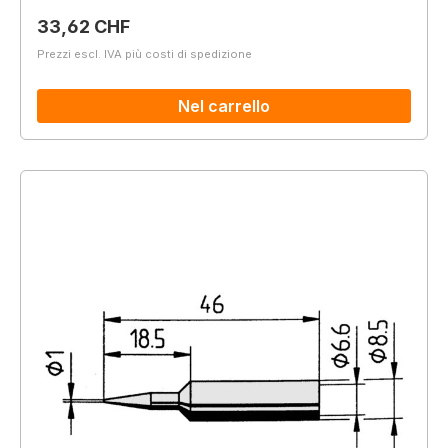
Prezzo normale:
33,62 CHF
Prezzi escl. IVA più costi di spedizione
Nel carrello