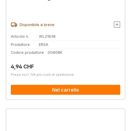
Disponibile a breve
Articolo n.
WL21838
Produttore
ERSA
Codice produttore
0G808K
Prezzo normale:
4,94 CHF
Prezzi escl. IVA più costi di spedizione
Nel carrello