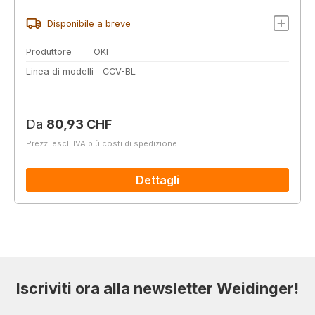
Disponibile a breve
Produttore
OKI
Linea di modelli
CCV-BL
Prezzo normale:
Da
80,93 CHF
Prezzi escl. IVA più costi di spedizione
Dettagli
Iscriviti ora alla newsletter Weidinger!