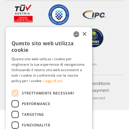
×
Questo sito web utilizza
GERMAN
cookie
ENGLISH
Questo sito web utilizza i cookie per
migliorare la tua esperienza di navigazione.
FRENCH
Utilizzando il nostro sito web acconsenti a
ITALIAN
tutti i cookie in conformità con la nostra
policy per i cookie.
Leggi di più
Legal notice
General terms and conditions
DUTCH
Privacy policy
Shipping and payment
STRETTAMENTE NECESSARI
POLISH
© 2026 Weidinger GmbH, All Rights Reserved
PERFORMANCE
TARGETING
FUNZIONALITÀ