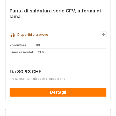
Punta di saldatura serie CFV, a forma di
lama
Disponibile a breve
Produttore
OKI
Linea di modelli
CFV-BL
Prezzo normale:
Da
80,93 CHF
Prezzi escl. IVA più costi di spedizione
Dettagli