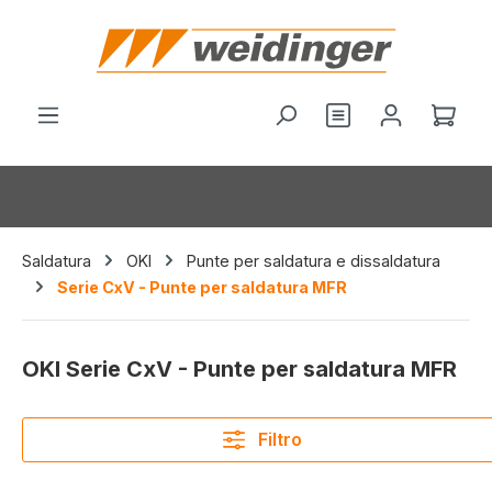
nuto principale
Hai 0 articoli nel
Il c
Saldatura
OKI
Punte per saldatura e dissaldatura
Serie CxV - Punte per saldatura MFR
OKI Serie CxV - Punte per saldatura MFR
Filtro