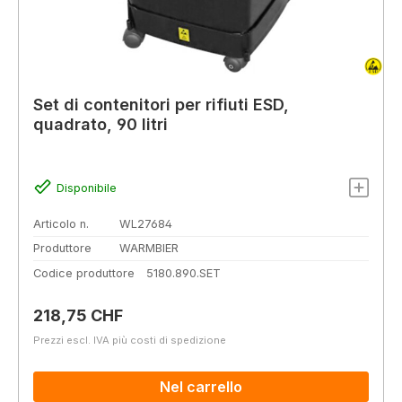
Set di contenitori per rifiuti ESD,
quadrato, 90 litri
Disponibile
Articolo n.
WL27684
Produttore
WARMBIER
Codice produttore
5180.890.SET
Prezzo normale:
218,75 CHF
Prezzi escl. IVA più costi di spedizione
Nel carrello