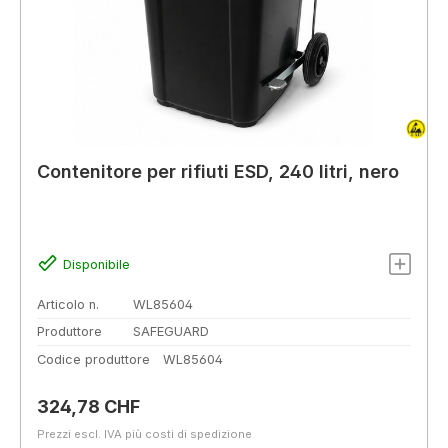
Contenitore per rifiuti ESD, 240 litri, nero
Disponibile
Articolo n.
WL85604
Produttore
SAFEGUARD
Codice produttore
WL85604
Prezzo normale:
324,78 CHF
Prezzi escl. IVA più costi di spedizione