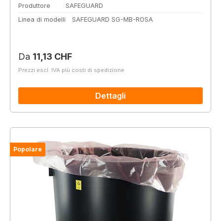
Produttore
SAFEGUARD
Linea di modelli
SAFEGUARD SG-MB-ROSA
Prezzo normale:
Da
11,13 CHF
Prezzi escl. IVA più costi di spedizione
Dettagli
Popolare