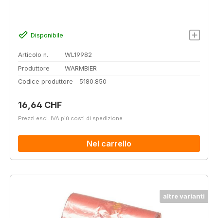
Disponibile
Articolo n.
WL19982
Produttore
WARMBIER
Codice produttore
5180.850
Prezzo normale:
16,64 CHF
Prezzi escl. IVA più costi di spedizione
Nel carrello
altre varianti