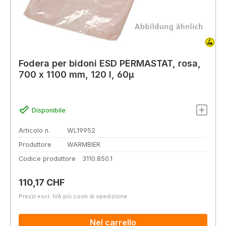
Fodera per bidoni ESD PERMASTAT, rosa,
700 x 1100 mm, 120 l, 60µ
Disponibile
Articolo n.
WL19952
Produttore
WARMBIER
Codice produttore
3110.850.1
Prezzo normale:
110,17 CHF
Prezzi escl. IVA più costi di spedizione
Nel carrello