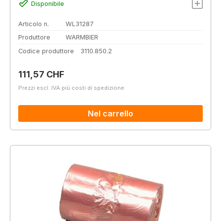
Disponibile
Articolo n.
WL31287
Produttore
WARMBIER
Codice produttore
3110.850.2
Prezzo normale:
111,57 CHF
Prezzi escl. IVA più costi di spedizione
Nel carrello