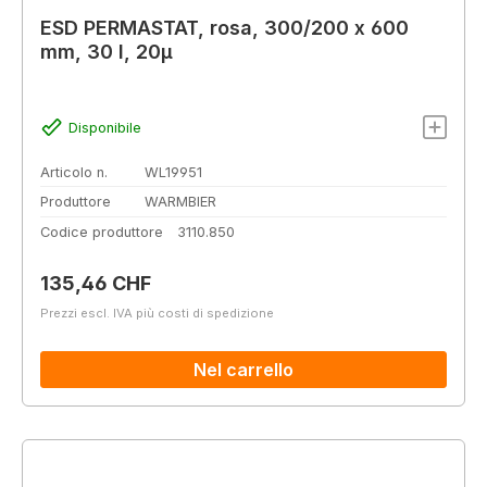
ESD PERMASTAT, rosa, 300/200 x 600
mm, 30 l, 20µ
Disponibile
Articolo n.
WL19951
Produttore
WARMBIER
Codice produttore
3110.850
Prezzo normale:
135,46 CHF
Prezzi escl. IVA più costi di spedizione
Nel carrello