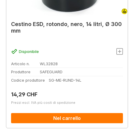
Cestino ESD, rotondo, nero, 14 litri, Ø 300
mm
Disponibile
Articolo n.
WL32828
Produttore
SAFEGUARD
Codice produttore
SG-ME-RUND-14L
Prezzo normale:
14,29 CHF
Prezzi escl. IVA più costi di spedizione
Nel carrello