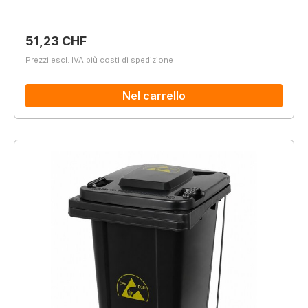
Prezzo normale:
51,23 CHF
Prezzi escl. IVA più costi di spedizione
Nel carrello