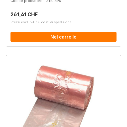
Codice produttore
3110.890
Prezzo normale:
261,41 CHF
Prezzi escl. IVA più costi di spedizione
Nel carrello