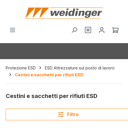
nuto principale
Hai 0 articoli nel
Il c
Protezione ESD
ESD Attrezzature sul posto di lavoro
Cestini e sacchetti per rifiuti ESD
Cestini e sacchetti per rifiuti ESD
Filtro