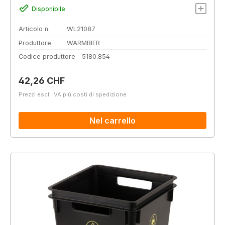
Disponibile
Articolo n.
WL21087
Produttore
WARMBIER
Codice produttore
5180.854
Prezzo normale:
42,26 CHF
Prezzi escl. IVA più costi di spedizione
Nel carrello