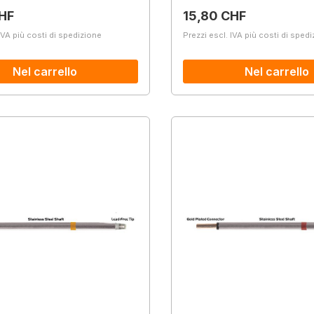
normale:
Prezzo normale:
HF
15,80 CHF
IVA più costi di spedizione
Prezzi escl. IVA più costi di sped
Nel carrello
Nel carrello