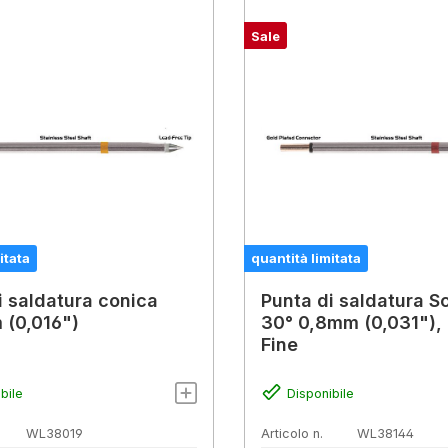
Sale
itata
quantità limitata
i saldatura conica
Punta di saldatura Sc
(0,016")
30° 0,8mm (0,031"),
Fine
bile
Disponibile
WL38019
Articolo n.
WL38144