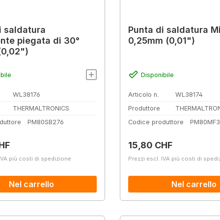
i saldatura
Punta di saldatura M
nte piegata di 30°
0,25mm (0,01")
0,02")
bile
Disponibile
WL38176
Articolo n.
WL38174
THERMALTRONICS
Produttore
THERMALTRON
duttore
PM80SB276
Codice produttore
PM80MF3
normale:
Prezzo normale:
HF
15,80 CHF
IVA più costi di spedizione
Prezzi escl. IVA più costi di sped
Nel carrello
Nel carrello