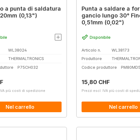
lo a punta di saldatura
Punta a saldare a fo
,20mm (0,13")
gancio lungo 30° Fin
0,51mm (0,02")
bile
Disponibile
WL38024
Articolo n.
WL38173
THERMALTRONICS
Produttore
THERMALTRON
duttore
P75CH032
Codice produttore
PM80MD
normale:
Prezzo normale:
F
15,80 CHF
IVA più costi di spedizione
Prezzi escl. IVA più costi di sped
Nel carrello
Nel carrello