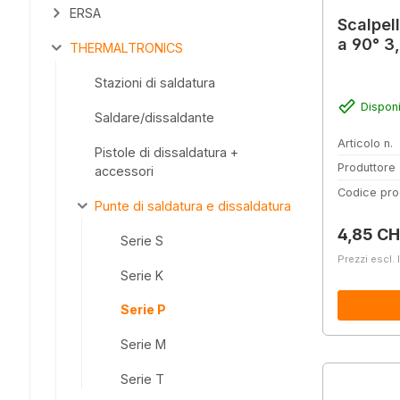
ERSA
Scalpel
a 90° 3
THERMALTRONICS
Stazioni di saldatura
Disponi
Saldare/dissaldante
Articolo n.
Pistole di dissaldatura +
Produttore
accessori
Codice pro
Punte di saldatura e dissaldatura
Prezzo 
4,85 CH
Serie S
Prezzi escl. 
Serie K
Serie P
Serie M
Serie T