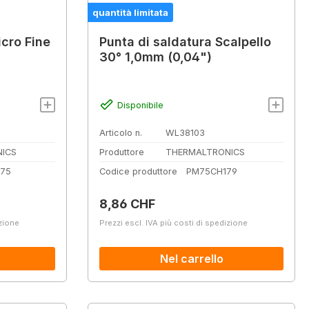
quantità limitata
icro Fine
Punta di saldatura Scalpello
30° 1,0mm (0,04")
Disponibile
Articolo n.
WL38103
ICS
Produttore
THERMALTRONICS
75
Codice produttore
PM75CH179
Prezzo normale:
8,86 CHF
izione
Prezzi escl. IVA più costi di spedizione
Nel carrello