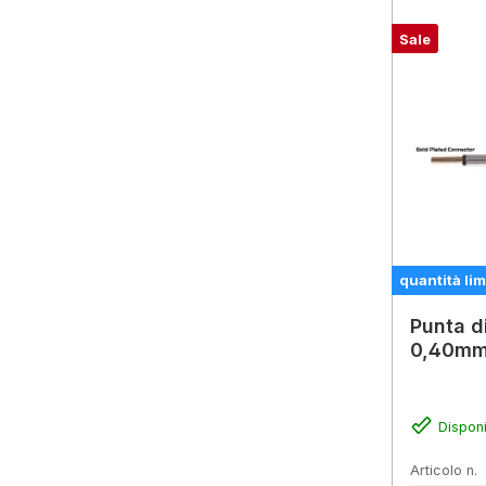
Sale
quantità lim
Punta d
0,40mm 
Disponi
Articolo n.