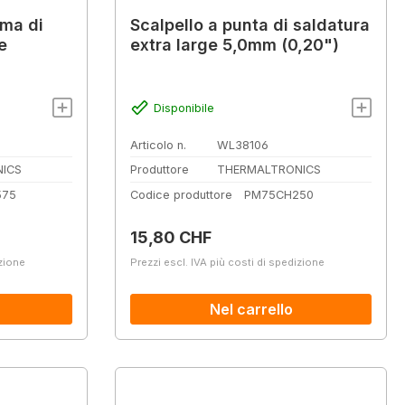
rma di
Scalpello a punta di saldatura
e
extra large 5,0mm (0,20")
Disponibile
Articolo n.
WL38106
ICS
Produttore
THERMALTRONICS
575
Codice produttore
PM75CH250
Prezzo normale:
15,80 CHF
izione
Prezzi escl. IVA più costi di spedizione
Nel carrello