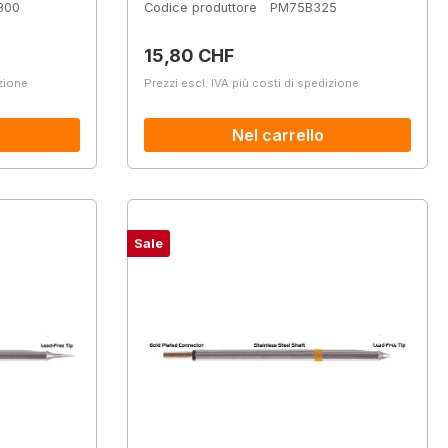
300
Codice produttore
PM75B325
Prezzo normale:
15,80 CHF
izione
Prezzi escl. IVA più costi di spedizione
Nel carrello
Sale