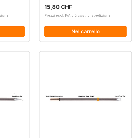
Prezzo normale:
15,80 CHF
izione
Prezzi escl. IVA più costi di spedizione
Nel carrello