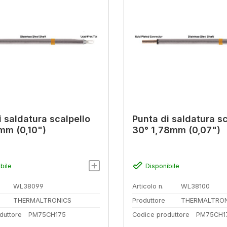
i saldatura scalpello
Punta di saldatura sc
mm (0,10")
30° 1,78mm (0,07")
bile
Disponibile
WL38099
Articolo n.
WL38100
THERMALTRONICS
Produttore
THERMALTRON
duttore
PM75CH175
Codice produttore
PM75CH1