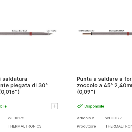
i saldatura
Punta a saldare a fo
nte piegata di 30°
zoccolo a 45° 2,40
0,016")
(0,09")
bile
Disponibile
WL38175
Articolo n.
WL38177
THERMALTRONICS
Produttore
THERMALTRON