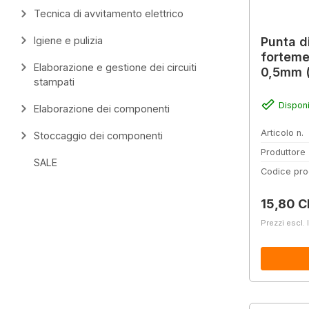
Tecnica di avvitamento elettrico
Punta d
Igiene e pulizia
forteme
Elaborazione e gestione dei circuiti
0,5mm (
stampati
Disponi
Elaborazione dei componenti
Articolo n.
Stoccaggio dei componenti
Produttore
SALE
Codice pro
Prezzo 
15,80 C
Prezzi escl. 