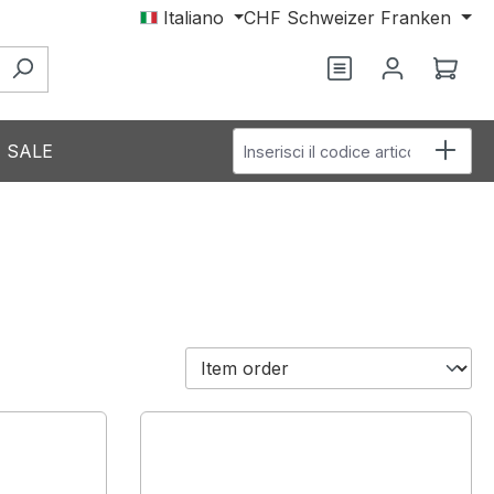
Italiano
CHF
Schweizer Franken
Il c
Inserisci il codice articolo
SALE