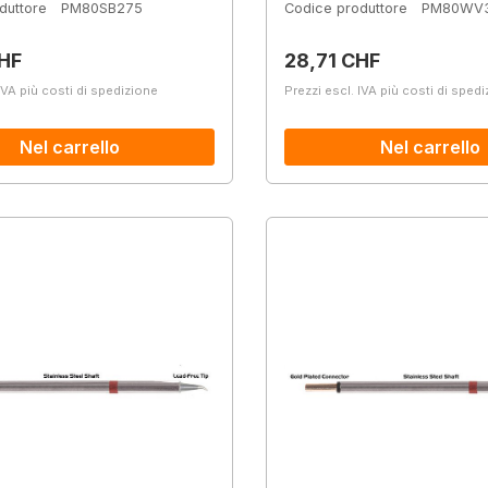
duttore
PM80SB275
Codice produttore
PM80WV
normale:
Prezzo normale:
HF
28,71 CHF
IVA più costi di spedizione
Prezzi escl. IVA più costi di sped
Nel carrello
Nel carrello