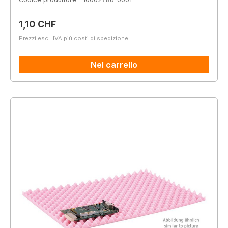
Prezzo normale:
1,10 CHF
Prezzi escl. IVA più costi di spedizione
Nel carrello