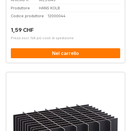
Produttore
HANS KOLB
Codice produttore
12000044
Prezzo normale:
1,59 CHF
Prezzi escl. IVA più costi di spedizione
Nel carrello