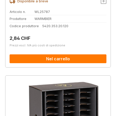
Disponibile a breve
Articolo n.
WL25787
Produttore
WARMBIER
Codice produttore
5420.353.20.120
Prezzo normale:
2,84 CHF
Prezzi escl. IVA più costi di spedizione
Nel carrello