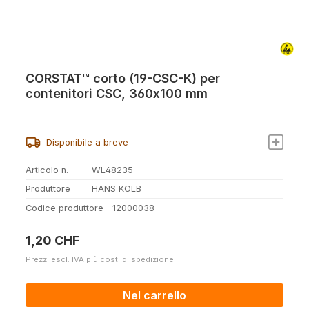
CORSTAT™ corto (19-CSC-K) per
contenitori CSC, 360x100 mm
Disponibile a breve
Articolo n.
WL48235
Produttore
HANS KOLB
Codice produttore
12000038
Prezzo normale:
1,20 CHF
Prezzi escl. IVA più costi di spedizione
Nel carrello