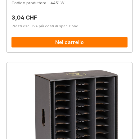
Codice produttore
4451.W
Prezzo normale:
3,04 CHF
Prezzi escl. IVA più costi di spedizione
Nel carrello