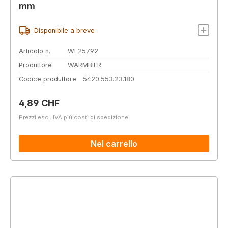
mm
Disponibile a breve
Articolo n.
WL25792
Produttore
WARMBIER
Codice produttore
5420.553.23.180
Prezzo normale:
4,89 CHF
Prezzi escl. IVA più costi di spedizione
Nel carrello