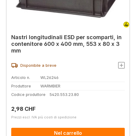
Nastri longitudinali ESD per scomparti, in
contenitore 600 x 400 mm, 553 x 80 x 3
mm
Disponibile a breve
Articolo n.
WL26246
Produttore
WARMBIER
Codice produttore
5420.553.23.80
Prezzo normale:
2,98 CHF
Prezzi escl. IVA più costi di spedizione
Nel carrello