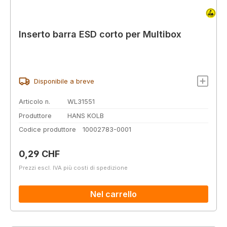
Inserto barra ESD corto per Multibox
Disponibile a breve
Articolo n.
WL31551
Produttore
HANS KOLB
Codice produttore
10002783-0001
Prezzo normale:
0,29 CHF
Prezzi escl. IVA più costi di spedizione
Nel carrello