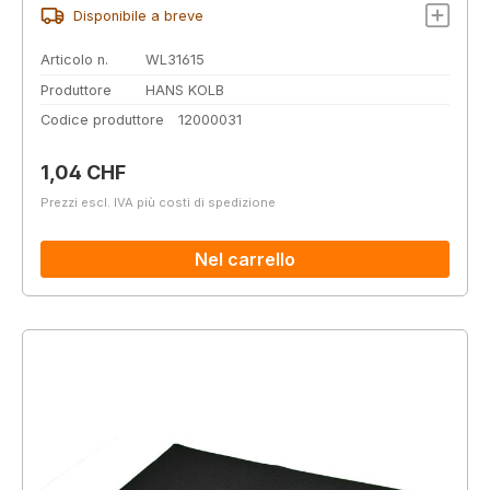
Disponibile a breve
Articolo n.
WL31615
Produttore
HANS KOLB
Codice produttore
12000031
Prezzo normale:
1,04 CHF
Prezzi escl. IVA più costi di spedizione
Nel carrello