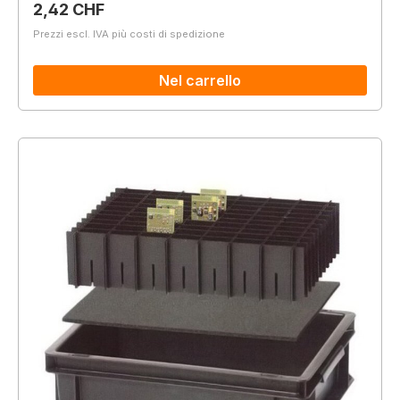
Prezzo normale:
2,42 CHF
Prezzi escl. IVA più costi di spedizione
Nel carrello