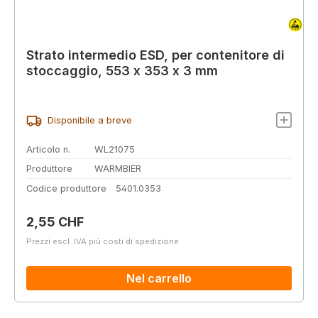
Strato intermedio ESD, per contenitore di
stoccaggio, 553 x 353 x 3 mm
Disponibile a breve
Articolo n.
WL21075
Produttore
WARMBIER
Codice produttore
5401.0353
Prezzo normale:
2,55 CHF
Prezzi escl. IVA più costi di spedizione
Nel carrello