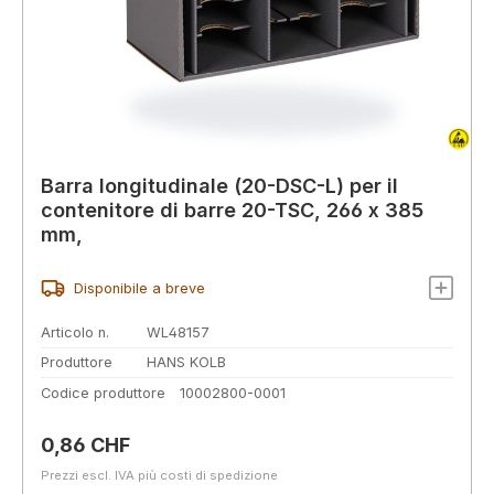
Barra longitudinale (20-DSC-L) per il
contenitore di barre 20-TSC, 266 x 385
mm,
Disponibile a breve
Articolo n.
WL48157
Produttore
HANS KOLB
Codice produttore
10002800-0001
Prezzo normale:
0,86 CHF
Prezzi escl. IVA più costi di spedizione