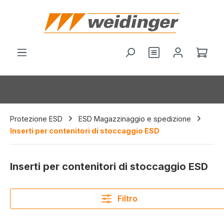
nuto principale
Hai 0 articoli nel
Il c
Protezione ESD
ESD Magazzinaggio e spedizione
Inserti per contenitori di stoccaggio ESD
Inserti per contenitori di stoccaggio ESD
Filtro