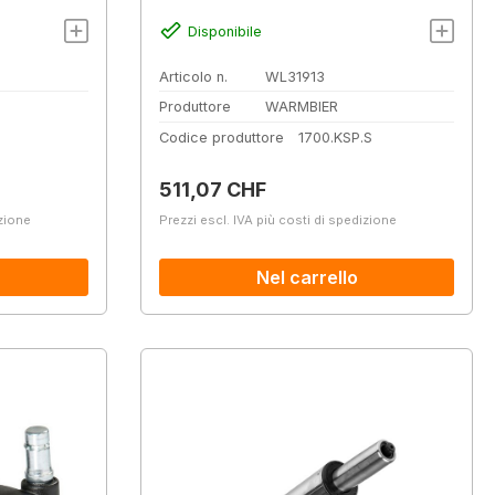
Disponibile
Articolo n.
WL31913
Produttore
WARMBIER
Codice produttore
1700.KSP.S
Prezzo normale:
511,07 CHF
izione
Prezzi escl. IVA più costi di spedizione
Nel carrello