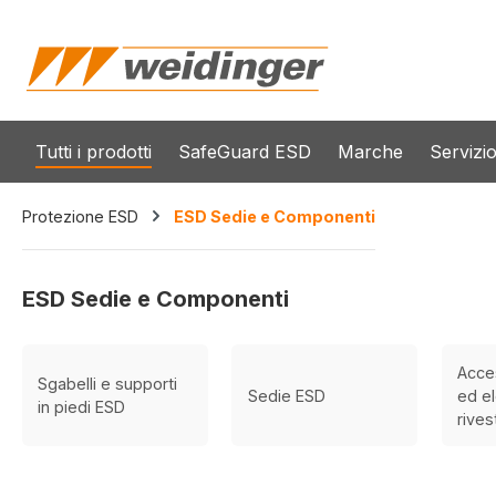
 ricerca
Passa alla navigazione principale
Tutti i prodotti
SafeGuard ESD
Marche
Servizi
Protezione ESD
ESD Sedie e Componenti
ESD Sedie e Componenti
Acce
Sgabelli e supporti
Sedie ESD
ed el
in piedi ESD
rive