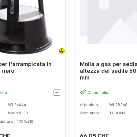
per l'arrampicata in
Molla a gas per sedi
, nero
altezza del sedile 6
mm
bile
Disponibile
WL26444
Articolo n.
WL28368
WARMBIER
Produttore
THRONA
duttore
1750.410
normale:
Prezzo normale:
 CHF
66,05 CHF