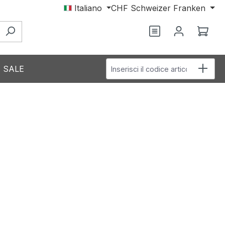
Italiano
CHF
Schweizer Franken
Hai 0 articoli nel
Il c
Inserisci il codice articolo
SALE