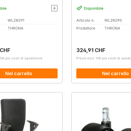
bile
Disponibile
WL28291
Articolo n.
WL28290
THRONA
Produttore
THRONA
normale:
Prezzo normale:
 CHF
324,91 CHF
IVA più costi di spedizione
Prezzi escl. IVA più costi di sped
Nel carrello
Nel carrello