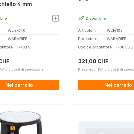
chiello 4 mm
bile
Disponibile
WL47640
Articolo n.
WL14103
WARMBIER
Produttore
WARMBIER
duttore
1740.FS
Codice produttore
1700.ES.D
normale:
Prezzo normale:
 CHF
321,08 CHF
IVA più costi di spedizione
Prezzi escl. IVA più costi di sped
Nel carrello
Nel carrello