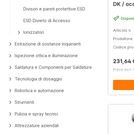
DK / oc
Divisori e pareti protettive ESD
Disponi
ESD Divieto di Accesso
Articolo n.
Ionizzatori
Produttore
Estrazione di sostanze inquinanti
Codice pro
Ispezione ottica e illuminazione
Prezzo 
231,64
Saldatura e Componenti per Saldature
Prezzi escl. 
Tecnologia di dosaggio
Robotica e automazione
Strumenti
Pulizia e spray tecnici
Attrezzature aziendali