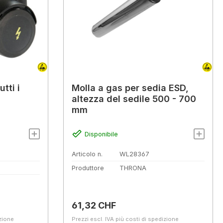
tti i
Molla a gas per sedia ESD,
a
altezza del sedile 500 - 700
mm
Disponibile
Articolo n.
WL28367
Produttore
THRONA
Prezzo normale:
61,32 CHF
izione
Prezzi escl. IVA più costi di spedizione