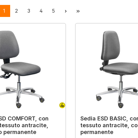
Pagina
Pagina
Pagina
Pagina
Pagina
1
2
3
4
5
ESD COMFORT, con
Sedia ESD BASIC, con
 tessuto antracite,
tessuto antracite, co
o permanente
permanente