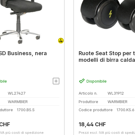
SD Business, nera
Ruote Seat Stop per tu
modelli di birra cald
bile
Disponibile
WL27427
Articolo n.
WL31912
WARMBIER
Produttore
WARMBIER
duttore
1700.BS.S
Codice produttore
1700.KS.6
normale:
Prezzo normale:
 CHF
18,44 CHF
IVA più costi di spedizione
Prezzi escl. IVA più costi di sped