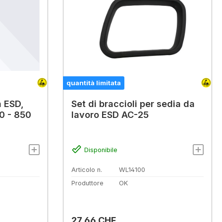
quantità limitata
a ESD,
Set di braccioli per sedia da
00 - 850
lavoro ESD AC-25
Disponibile
Articolo n.
WL14100
Produttore
OK
Prezzo normale:
27,66 CHF