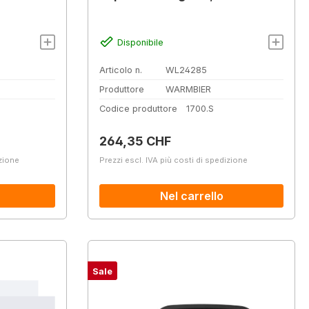
Disponibile
Articolo n.
WL24285
Produttore
WARMBIER
Codice produttore
1700.S
Prezzo normale:
264,35 CHF
izione
Prezzi escl. IVA più costi di spedizione
Nel carrello
Sale