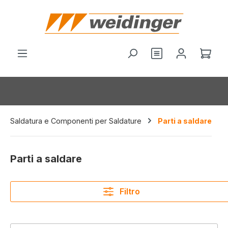
nuto principale
Hai 0 articoli nel
Il c
Saldatura e Componenti per Saldature
Parti a saldare
Parti a saldare
Filtro