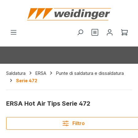
nuto principale
Hai 0 articoli nel
Il c
Saldatura
ERSA
Punte di saldatura e dissaldatura
Serie 472
ERSA Hot Air Tips Serie 472
Filtro