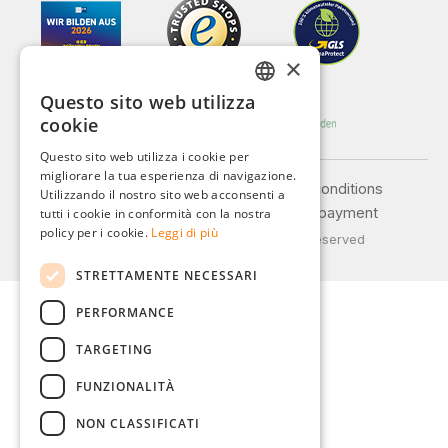
×
Questo sito web utilizza
GERMAN
cookie
ENGLISH
Questo sito web utilizza i cookie per
migliorare la tua esperienza di navigazione.
FRENCH
Legal notice
General terms and conditions
Utilizzando il nostro sito web acconsenti a
ITALIAN
Privacy policy
Shipping and payment
tutti i cookie in conformità con la nostra
policy per i cookie.
Leggi di più
© 2026 Weidinger GmbH, All Rights Reserved
DUTCH
STRETTAMENTE NECESSARI
POLISH
PERFORMANCE
TARGETING
FUNZIONALITÀ
NON CLASSIFICATI