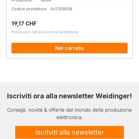
Produttore
ERSA
Codice produttore
0472DR/SB
Prezzo normale:
19,17 CHF
Prezzi escl. IVA più costi di spedizione
Nel carrello
Iscriviti ora alla newsletter Weidinger!
Consigli, novità & offerte dal mondo della produzione
elettronica.
Iscriviti alla newsletter