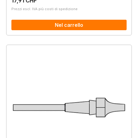
Prezzo normale:
17,91 CHF
Prezzi escl. IVA più costi di spedizione
Nel carrello