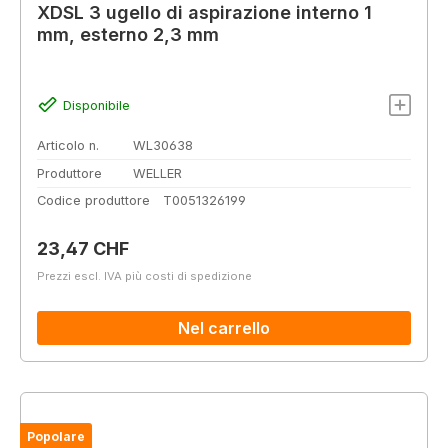
XDSL 3 ugello di aspirazione interno 1
mm, esterno 2,3 mm
Disponibile
Articolo n.
WL30638
Produttore
WELLER
Codice produttore
T0051326199
Prezzo normale:
23,47 CHF
Prezzi escl. IVA più costi di spedizione
Nel carrello
Popolare