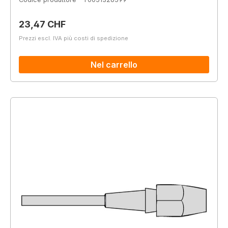
Prezzo normale:
23,47 CHF
Prezzi escl. IVA più costi di spedizione
Nel carrello