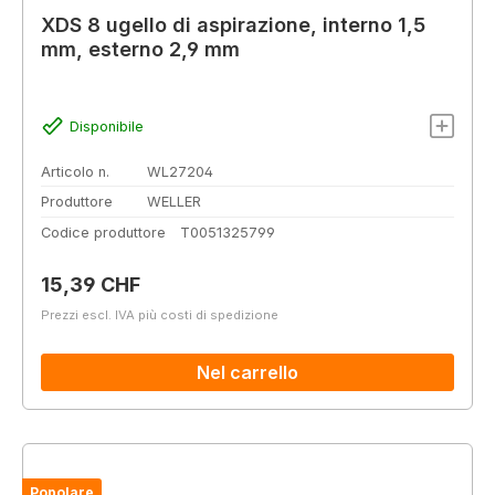
XDS 8 ugello di aspirazione, interno 1,5
mm, esterno 2,9 mm
Disponibile
Articolo n.
WL27204
Produttore
WELLER
Codice produttore
T0051325799
Prezzo normale:
15,39 CHF
Prezzi escl. IVA più costi di spedizione
Nel carrello
Popolare