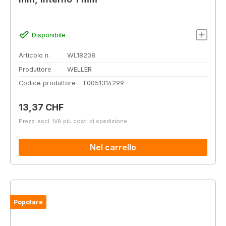
Disponibile
Articolo n.
WL18208
Produttore
WELLER
Codice produttore
T0051314299
Prezzo normale:
13,37 CHF
Prezzi escl. IVA più costi di spedizione
Nel carrello
Popolare