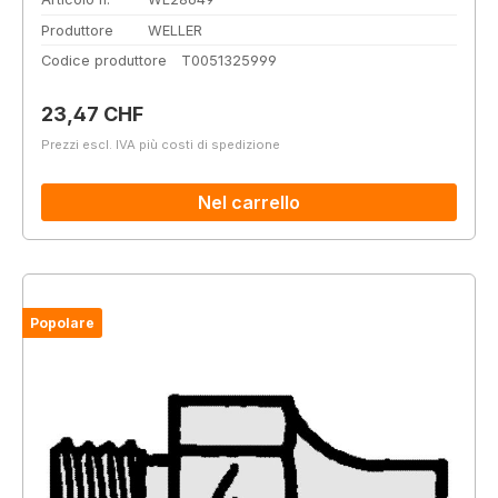
Produttore
WELLER
Codice produttore
T0051325999
Prezzo normale:
23,47 CHF
Prezzi escl. IVA più costi di spedizione
Nel carrello
Popolare