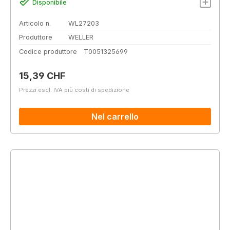
Disponibile
Articolo n.
WL27203
Produttore
WELLER
Codice produttore
T0051325699
Prezzo normale:
15,39 CHF
Prezzi escl. IVA più costi di spedizione
Nel carrello