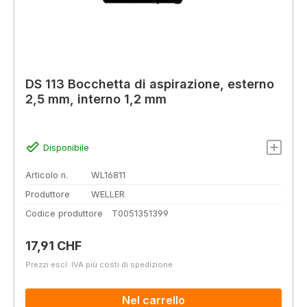
DS 113 Bocchetta di aspirazione, esterno
2,5 mm, interno 1,2 mm
Disponibile
Articolo n.
WL16811
Produttore
WELLER
Codice produttore
T0051351399
Prezzo normale:
17,91 CHF
Prezzi escl. IVA più costi di spedizione
Nel carrello