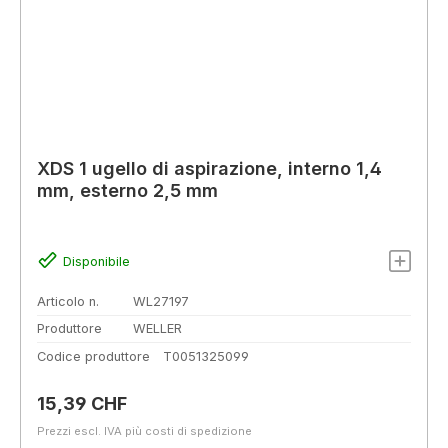
XDS 1 ugello di aspirazione, interno 1,4
mm, esterno 2,5 mm
Disponibile
Articolo n.
WL27197
Produttore
WELLER
Codice produttore
T0051325099
Prezzo normale:
15,39 CHF
Prezzi escl. IVA più costi di spedizione