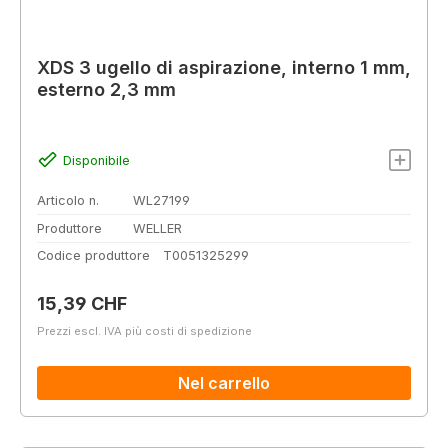
XDS 3 ugello di aspirazione, interno 1 mm,
esterno 2,3 mm
Disponibile
Articolo n.
WL27199
Produttore
WELLER
Codice produttore
T0051325299
Prezzo normale:
15,39 CHF
Prezzi escl. IVA più costi di spedizione
Nel carrello