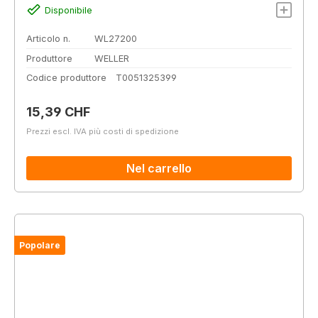
Disponibile
Articolo n.
WL27200
Produttore
WELLER
Codice produttore
T0051325399
Prezzo normale:
15,39 CHF
Prezzi escl. IVA più costi di spedizione
Nel carrello
Popolare