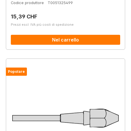
Codice produttore
T0051325499
Prezzo normale:
15,39 CHF
Prezzi escl. IVA più costi di spedizione
Nel carrello
Popolare