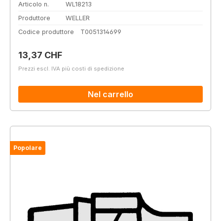
Articolo n.
WL18213
Produttore
WELLER
Codice produttore
T0051314699
Prezzo normale:
13,37 CHF
Prezzi escl. IVA più costi di spedizione
Nel carrello
Popolare