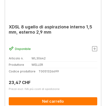
XDSL 8 ugello di aspirazione interno 1,5
mm, esterno 2,9 mm
Disponibile
Articolo n.
WL30642
Produttore
WELLER
Codice produttore
T0051326699
Prezzo normale:
23,47 CHF
Prezzi escl. IVA più costi di spedizione
Nel carrello