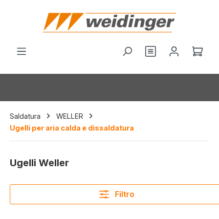
nuto principale
Hai 0 articoli nel
Il c
Saldatura
WELLER
Ugelli per aria calda e dissaldatura
Ugelli Weller
Filtro