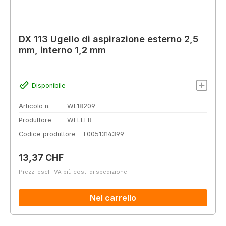
DX 113 Ugello di aspirazione esterno 2,5
mm, interno 1,2 mm
Disponibile
Articolo n.
WL18209
Produttore
WELLER
Codice produttore
T0051314399
Prezzo normale:
13,37 CHF
Prezzi escl. IVA più costi di spedizione
Nel carrello