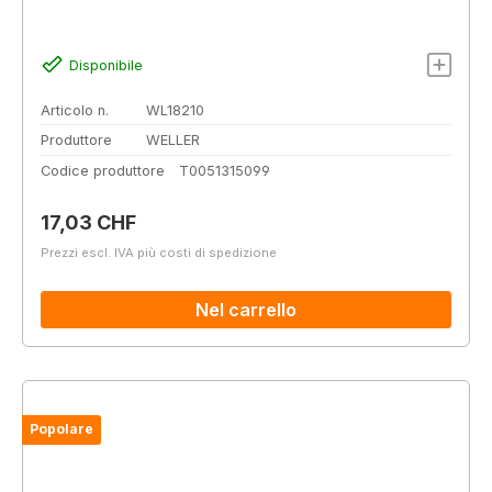
Disponibile
Articolo n.
WL18210
Produttore
WELLER
Codice produttore
T0051315099
Prezzo normale:
17,03 CHF
Prezzi escl. IVA più costi di spedizione
Nel carrello
Popolare