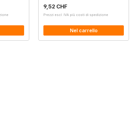
Prezzo normale:
9,52 CHF
izione
Prezzi escl. IVA più costi di spedizione
Nel carrello