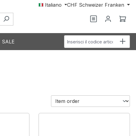
Italiano
CHF
Schweizer Franken
Hai 0 articoli nel
Il c
Inserisci il codice articolo
SALE