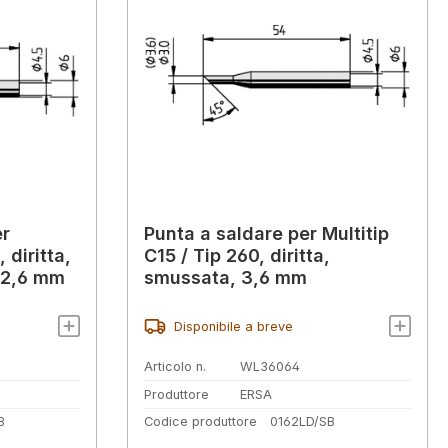
er
Punta a saldare per Multitip
 diritta,
C15 / Tip 260, diritta,
, 2,6 mm
smussata, 3,6 mm
Disponibile a breve
Articolo n.
WL36064
Produttore
ERSA
B
Codice produttore
0162LD/SB