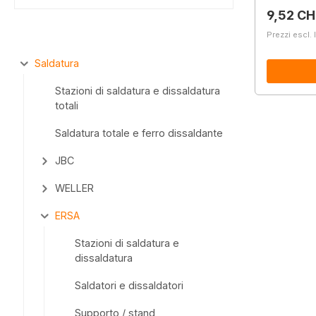
Prezzo 
9,52 CH
Prezzi escl. 
Saldatura
Stazioni di saldatura e dissaldatura
totali
Saldatura totale e ferro dissaldante
JBC
WELLER
ERSA
Stazioni di saldatura e
dissaldatura
Saldatori e dissaldatori
Supporto / stand