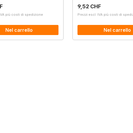
normale:
Prezzo normale:
F
9,52 CHF
IVA più costi di spedizione
Prezzi escl. IVA più costi di sped
Nel carrello
Nel carrello