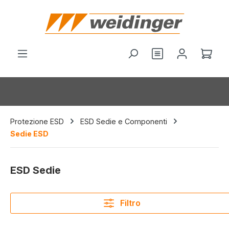
nuto principale
Hai 0 articoli nel
Il c
Protezione ESD
ESD Sedie e Componenti
Sedie ESD
ESD Sedie
Filtro