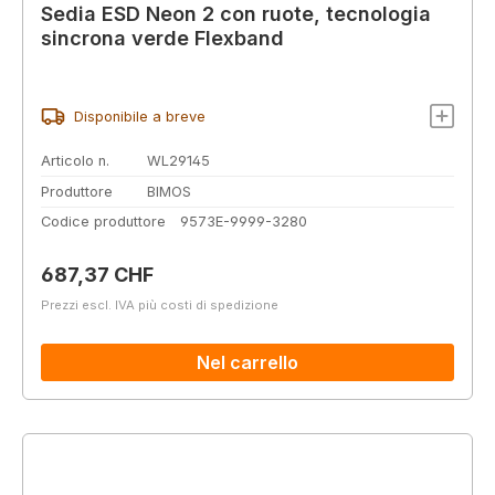
Sedia ESD Neon 2 con ruote, tecnologia
sincrona verde Flexband
Disponibile a breve
Articolo n.
WL29145
Produttore
BIMOS
Codice produttore
9573E-9999-3280
Prezzo normale:
687,37 CHF
Prezzi escl. IVA più costi di spedizione
Nel carrello