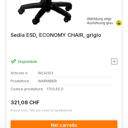
Sedia ESD, ECONOMY CHAIR, grigio
Disponibile
Articolo n.
WL14103
Produttore
WARMBIER
Codice produttore
1700.ES.D
Prezzo normale:
321,08 CHF
Prezzi escl. IVA più costi di spedizione
Nel carrello