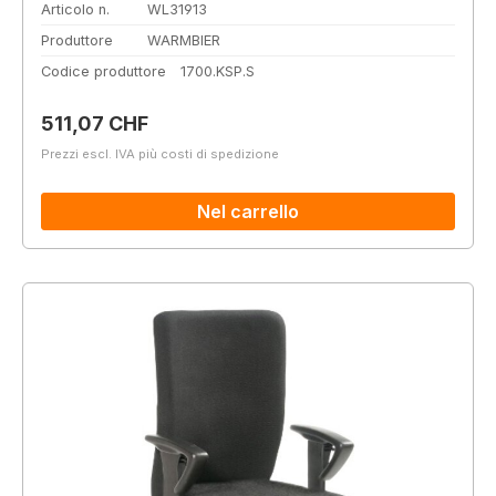
Articolo n.
WL31913
Produttore
WARMBIER
Codice produttore
1700.KSP.S
Prezzo normale:
511,07 CHF
Prezzi escl. IVA più costi di spedizione
Nel carrello