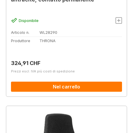
Disponibile
Articolo n.
WL28290
Produttore
THRONA
Prezzo normale:
324,91 CHF
Prezzi escl. IVA più costi di spedizione
Nel carrello