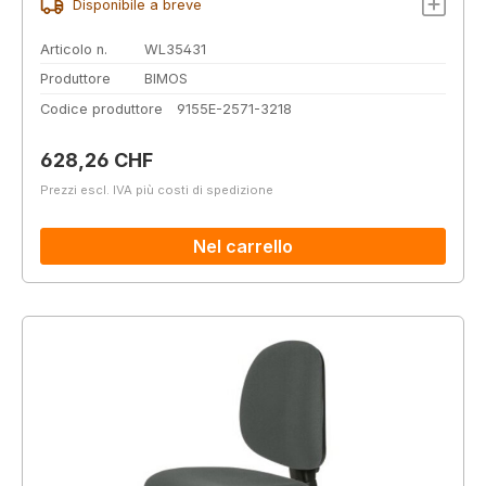
Disponibile a breve
Articolo n.
WL35431
Produttore
BIMOS
Codice produttore
9155E-2571-3218
Prezzo normale:
628,26 CHF
Prezzi escl. IVA più costi di spedizione
Nel carrello