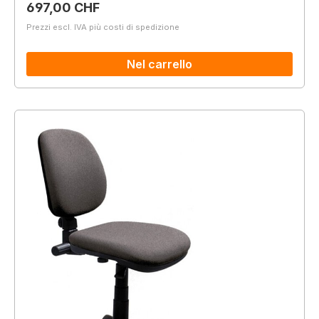
Prezzo normale:
697,00 CHF
Prezzi escl. IVA più costi di spedizione
Nel carrello