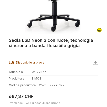
Sedia ESD Neon 2 con ruote, tecnologia
sincrona a banda flessibile grigia
Disponibile a breve
Articolo n.
WL29077
Produttore
BIMOS
Codice produttore
9573E-9999-3278
Prezzo normale:
687,37 CHF
Prezzi escl. IVA più costi di spedizione