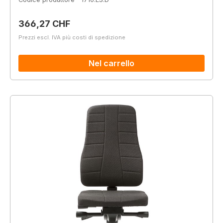
Prezzo normale:
366,27 CHF
Prezzi escl. IVA più costi di spedizione
Nel carrello