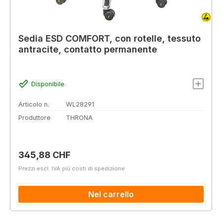
Sedia ESD COMFORT, con rotelle, tessuto
antracite, contatto permanente
Disponibile
Articolo n.
WL28291
Produttore
THRONA
Prezzo normale:
345,88 CHF
Prezzi escl. IVA più costi di spedizione
Nel carrello