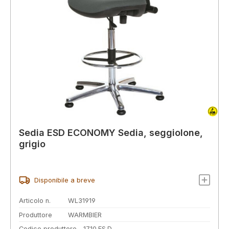
Sedia ESD ECONOMY Sedia, seggiolone,
grigio
Disponibile a breve
Articolo n.
WL31919
Produttore
WARMBIER
Codice produttore
1710.ES.D