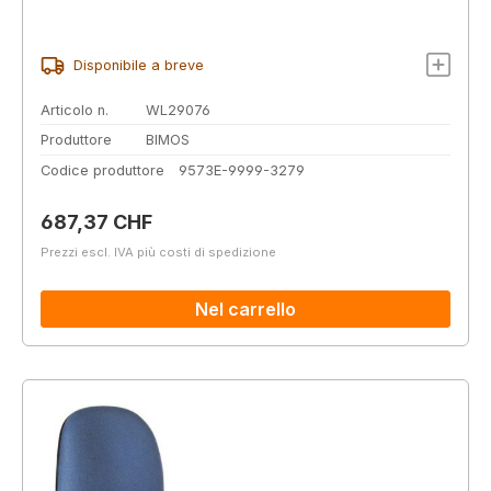
Disponibile a breve
Articolo n.
WL29076
Produttore
BIMOS
Codice produttore
9573E-9999-3279
Prezzo normale:
687,37 CHF
Prezzi escl. IVA più costi di spedizione
Nel carrello