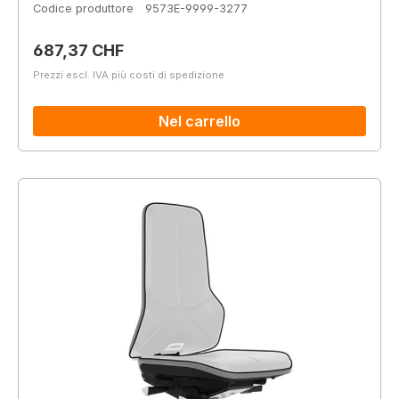
Codice produttore
9573E-9999-3277
Prezzo normale:
687,37 CHF
Prezzi escl. IVA più costi di spedizione
Nel carrello