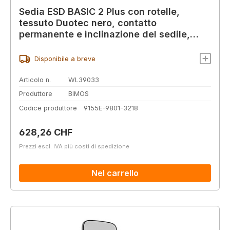
Sedia ESD BASIC 2 Plus con rotelle,
tessuto Duotec nero, contatto
permanente e inclinazione del sedile,
schienale 530 mm
Disponibile a breve
Articolo n.
WL39033
Produttore
BIMOS
Codice produttore
9155E-9801-3218
Prezzo normale:
628,26 CHF
Prezzi escl. IVA più costi di spedizione
Nel carrello