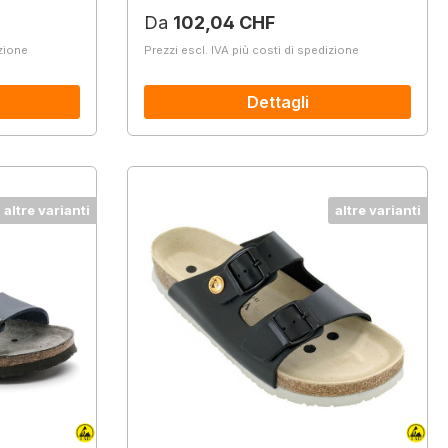
Prezzo normale:
Da
102,04 CHF
izione
Prezzi escl. IVA più costi di spedizione
Dettagli
altre varianti
altre varianti