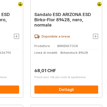
 ESD
Sandalo ESD ARIZONA ESD
ero,
Birko-Flor 89428, nero,
normale
Disponibile a breve
Produttore
BIRKENSTOCK
 634790
Linea di modelli
Birkenstock 89428
Prezzo normale:
68,01 CHF
izione
Prezzi escl. IVA più costi di spedizione
Dettagli