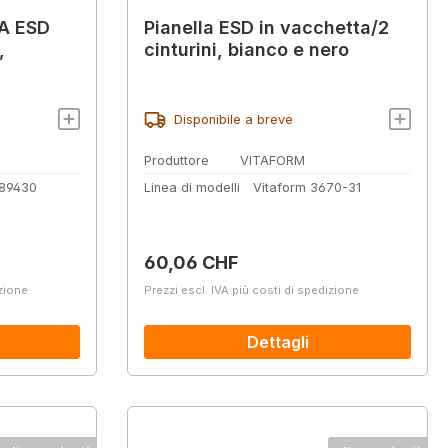
A ESD
Pianella ESD in vacchetta/2
,
cinturini, bianco e nero
Disponibile a breve
Produttore
VITAFORM
 89430
Linea di modelli
Vitaform 3670-31
Prezzo normale:
60,06 CHF
izione
Prezzi escl. IVA più costi di spedizione
Dettagli