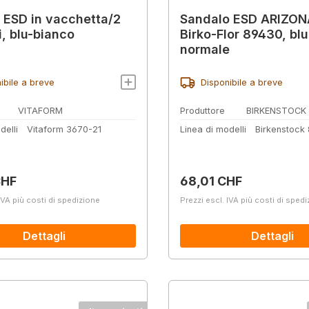
a ESD in vacchetta/2
Sandalo ESD ARIZON
i, blu-bianco
Birko-Flor 89430, blu
normale
ibile a breve
Disponibile a breve
VITAFORM
Produttore
BIRKENSTOCK
delli
Vitaform 3670-21
Linea di modelli
Birkenstock
normale:
Prezzo normale:
CHF
68,01 CHF
IVA più costi di spedizione
Prezzi escl. IVA più costi di sped
Dettagli
Dettagli