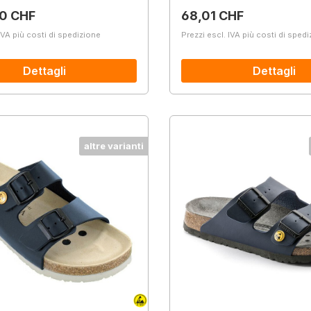
normale:
Prezzo normale:
0 CHF
68,01 CHF
IVA più costi di spedizione
Prezzi escl. IVA più costi di sped
Dettagli
Dettagli
altre varianti