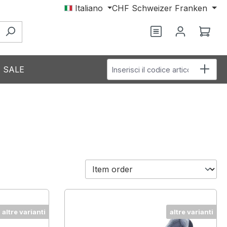
Italiano
CHF
Schweizer Franken
Hai 0 articoli nel
Il c
Inserisci il codice articolo
SALE
altre varianti
altre varianti