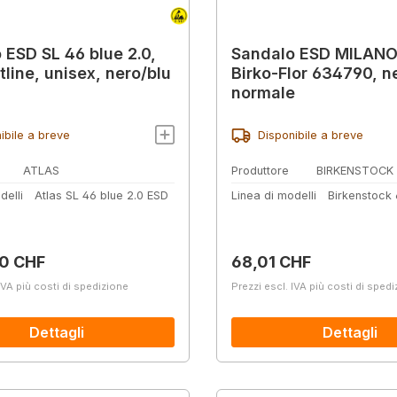
 ESD SL 46 blue 2.0,
Sandalo ESD MILANO
tline, unisex, nero/blu
Birko-Flor 634790, n
normale
ibile a breve
Disponibile a breve
ATLAS
Produttore
BIRKENSTOCK
delli
Atlas SL 46 blue 2.0 ESD
Linea di modelli
Birkenstock
normale:
Prezzo normale:
0 CHF
68,01 CHF
IVA più costi di spedizione
Prezzi escl. IVA più costi di sped
Dettagli
Dettagli