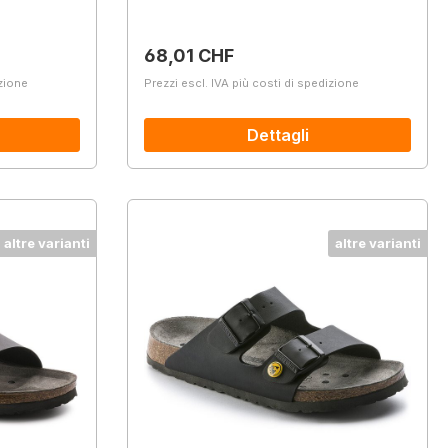
Prezzo normale:
68,01 CHF
izione
Prezzi escl. IVA più costi di spedizione
Dettagli
altre varianti
altre varianti