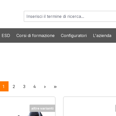
o ESD
Corsi di formazione
Configuratori
L'azienda
Pagina
Pagina
Pagina
Pagina
1
2
3
4
altre varianti