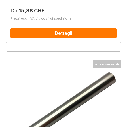
Prezzo normale:
Da
15,38 CHF
Prezzi escl. IVA più costi di spedizione
Dettagli
altre varianti