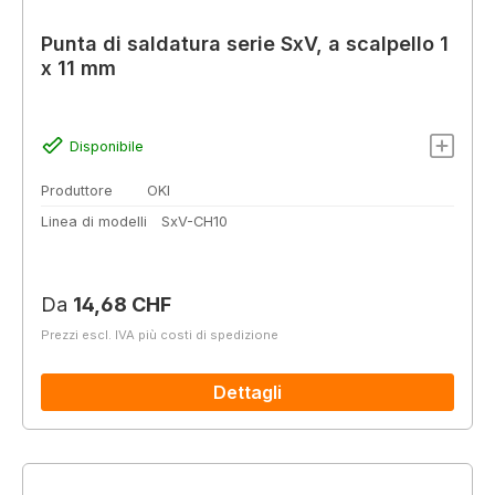
Punta di saldatura serie SxV, a scalpello 1
x 11 mm
Disponibile
Produttore
OKI
Linea di modelli
SxV-CH10
Prezzo normale:
Da
14,68 CHF
Prezzi escl. IVA più costi di spedizione
Dettagli