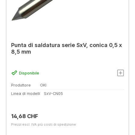
Punta di saldatura serie SxV, conica 0,5 x
8,5 mm
Disponibile
Produttore
OKI
Linea di modelli
SxV-CN05
Prezzo normale:
14,68 CHF
Prezzi escl. IVA più costi di spedizione