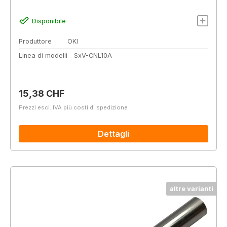
Disponibile
Produttore
OKI
Linea di modelli
SxV-CNL10A
Prezzo normale:
15,38 CHF
Prezzi escl. IVA più costi di spedizione
Dettagli
altre varianti