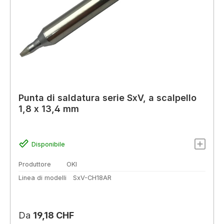
Punta di saldatura serie SxV, a scalpello
1,8 x 13,4 mm
Disponibile
Produttore
OKI
Linea di modelli
SxV-CH18AR
Prezzo normale:
Da
19,18 CHF