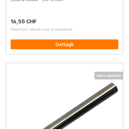
Prezzo normale:
16,55 CHF
Prezzi escl. IVA più costi di spedizione
Dettagli
altre varianti