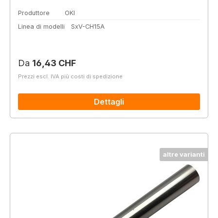
Produttore
OKI
Linea di modelli
SxV-CH15A
Prezzo normale:
Da
16,43 CHF
Prezzi escl. IVA più costi di spedizione
Dettagli
altre varianti