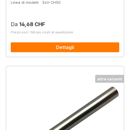
Linea di modelli
SxV-CH50
Prezzo normale:
Da
14,68 CHF
Prezzi escl. IVA più costi di spedizione
Dettagli
altre varianti