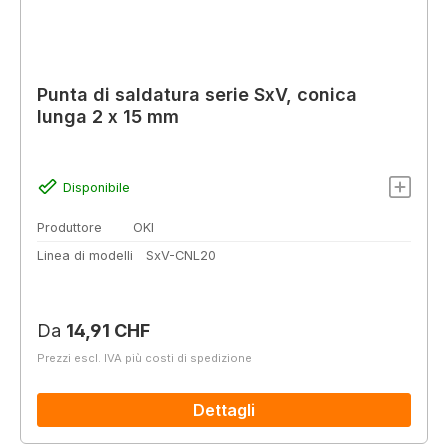
Punta di saldatura serie SxV, conica
lunga 2 x 15 mm
Disponibile
Produttore
OKI
Linea di modelli
SxV-CNL20
Prezzo normale:
Da
14,91 CHF
Prezzi escl. IVA più costi di spedizione
Dettagli