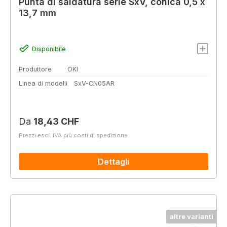
Punta di saldatura serie SxV, conica 0,5 x
13,7 mm
Disponibile
Produttore
OKI
Linea di modelli
SxV-CN05AR
Prezzo normale:
Da
18,43 CHF
Prezzi escl. IVA più costi di spedizione
Dettagli
altre varianti