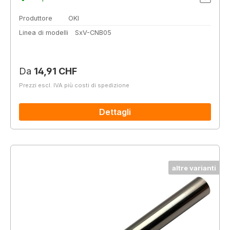
Produttore
OKI
Linea di modelli
SxV-CNB05
Prezzo normale:
Da
14,91 CHF
Prezzi escl. IVA più costi di spedizione
Dettagli
altre varianti