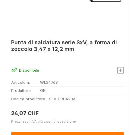
Punta di saldatura serie SxV, a forma di
zoccolo 3,47 x 12,2 mm
Disponibile
Articolo n.
WL24769
Produttore
OKI
Codice produttore
SFV-DRH420A
Prezzo normale:
24,07 CHF
Prezzi escl. IVA più costi di spedizione