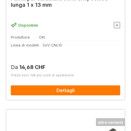
lunga 1 x 13 mm
Disponibile
Produttore
OKI
Linea di modelli
SxV-CNL10
Prezzo normale:
Da
14,68 CHF
Prezzi escl. IVA più costi di spedizione
Dettagli
altre varianti