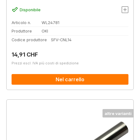
Disponibile
Articolo n.
WL24781
Produttore
OKI
Codice produttore
SFV-CNL14
Prezzo normale:
14,91 CHF
Prezzi escl. IVA più costi di spedizione
Nel carrello
altre varianti