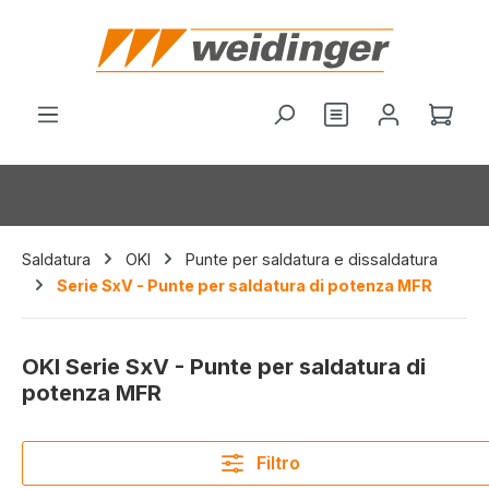
nuto principale
Hai 0 articoli nel
Il c
Saldatura
OKI
Punte per saldatura e dissaldatura
Serie SxV - Punte per saldatura di potenza MFR
OKI Serie SxV - Punte per saldatura di
potenza MFR
Filtro