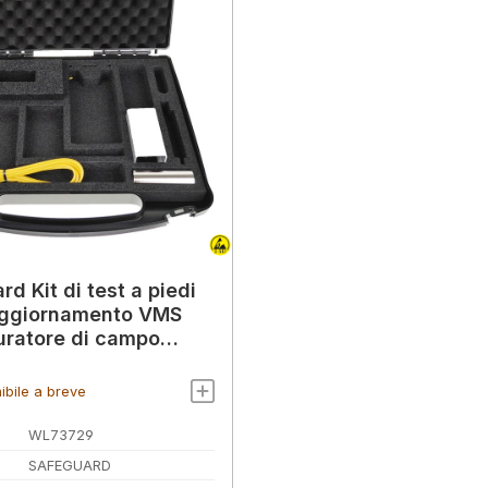
d Kit di test a piedi
aggiornamento VMS
uratore di campo
co SafeGuard
ibile a breve
WL73729
SAFEGUARD