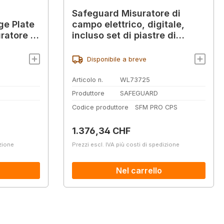
Safeguard Misuratore di
ge Plate
campo elettrico, digitale,
ratore di
incluso set di piastre di
eGuard
carica (CPS)
Disponibile a breve
Articolo n.
WL73725
Produttore
SAFEGUARD
Codice produttore
SFM PRO CPS
Prezzo normale:
1.376,34 CHF
izione
Prezzi escl. IVA più costi di spedizione
Nel carrello