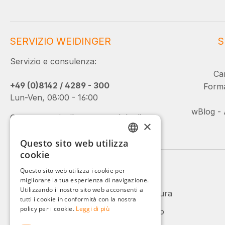
SERVIZIO WEIDINGER
S
Servizio e consulenza:
Car
+49 (0)8142 / 4289 - 300
Forma
Lun-Ven, 08:00 - 16:00
wBlog - 
Oppure tramite il nostro modulo di
×
contatto.
Questo sito web utilizza
GERMAN
cookie
ENGLISH
Metodi di pagamento
Questo sito web utilizza i cookie per
migliorare la tua esperienza di navigazione.
FRENCH
Utilizzando il nostro sito web acconsenti a
ITALIAN
tutti i cookie in conformità con la nostra
policy per i cookie.
Leggi di più
DUTCH