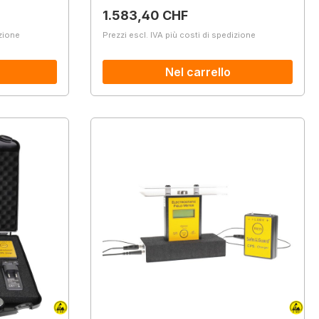
Prezzo normale:
1.583,40 CHF
izione
Prezzi escl. IVA più costi di spedizione
Nel carrello