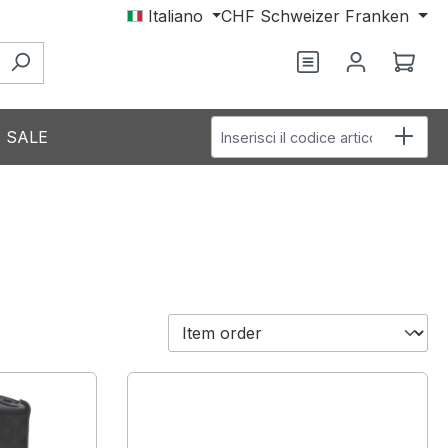
Italiano
CHF
Schweizer Franken
Il c
Inserisci il codice articolo
SALE