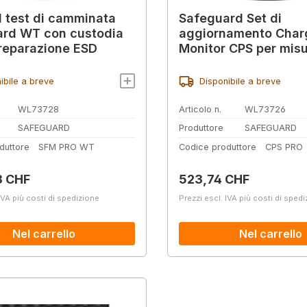
il test di camminata
Safeguard Set di
rd WT con custodia
aggiornamento Char
preparazione ESD
Monitor CPS per misu
campo elettrico Saf
ibile a breve
Disponibile a breve
WL73728
Articolo n.
WL73726
SAFEGUARD
Produttore
SAFEGUARD
duttore
SFM PRO WT
Codice produttore
CPS PRO
normale:
Prezzo normale:
8 CHF
523,74 CHF
IVA più costi di spedizione
Prezzi escl. IVA più costi di sped
Nel carrello
Nel carrello