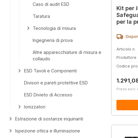
Caso di audit ESD
Kit per 
Safegua
Taratura
per la 
Tecnologia di misura
Dispon
Ingegneria di prova
Articolo n.
Altre apparecchiature di misura e
Produttore
collaudo
Codice pro
ESD Tavoli e Componenti
Prezzo 
1.291,0
Divisori e pareti protettive ESD
Prezzi escl. 
ESD Divieto di Accesso
Ionizzatori
Estrazione di sostanze inquinanti
Ispezione ottica e illuminazione