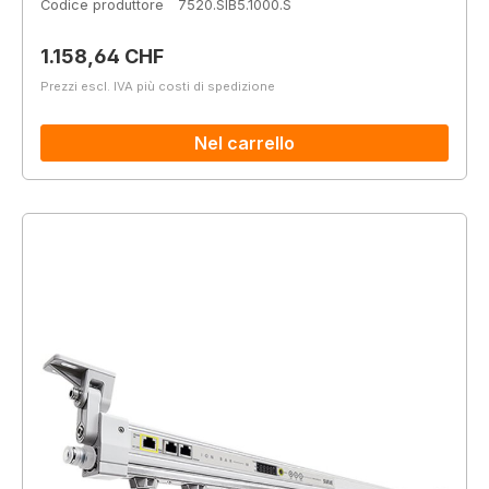
Codice produttore
7520.SIB5.1000.S
Prezzo normale:
1.158,64 CHF
Prezzi escl. IVA più costi di spedizione
Nel carrello