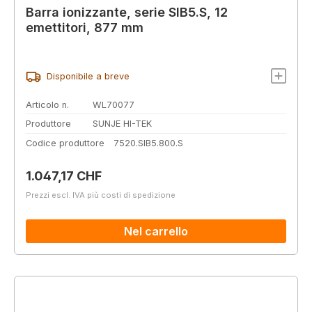
Barra ionizzante, serie SIB5.S, 12
emettitori, 877 mm
Disponibile a breve
Articolo n.
WL70077
Produttore
SUNJE HI-TEK
Codice produttore
7520.SIB5.800.S
Prezzo normale:
1.047,17 CHF
Prezzi escl. IVA più costi di spedizione
Nel carrello