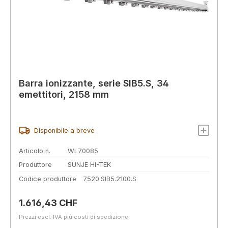
Barra ionizzante, serie SIB5.S, 34
emettitori, 2158 mm
Disponibile a breve
Articolo n.
WL70085
Produttore
SUNJE HI-TEK
Codice produttore
7520.SIB5.2100.S
Prezzo normale:
1.616,43 CHF
Prezzi escl. IVA più costi di spedizione