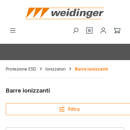
nuto principale
Hai 0 articoli nel
Il c
Protezione ESD
Ionizzatori
Barre ionizzanti
Barre ionizzanti
Filtro