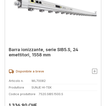
Barra ionizzante, serie SIB5.S, 24
emettitori, 1558 mm
Disponibile a breve
Articolo n.
WL70082
Produttore
SUNJE HI-TEK
Codice produttore
7520.SIB5.1500.S
Prezzo normale:
1.336,90 CHF