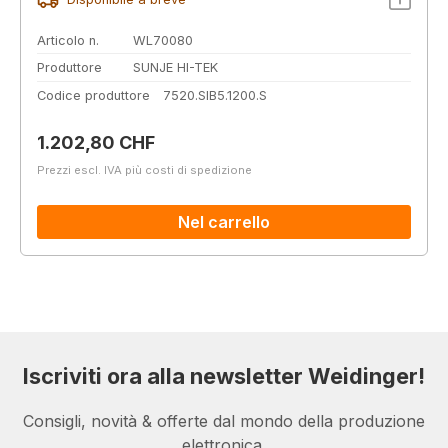
Articolo n.
WL70080
Produttore
SUNJE HI-TEK
Codice produttore
7520.SIB5.1200.S
Prezzo normale:
1.202,80 CHF
Prezzi escl. IVA più costi di spedizione
Nel carrello
Iscriviti ora alla newsletter Weidinger!
Consigli, novità & offerte dal mondo della produzione
elettronica.