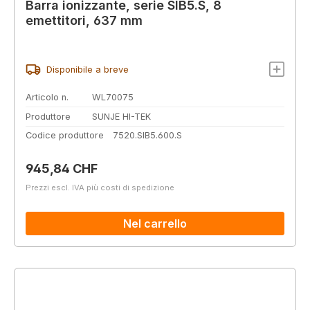
Barra ionizzante, serie SIB5.S, 8
emettitori, 637 mm
Disponibile a breve
Articolo n.
WL70075
Produttore
SUNJE HI-TEK
Codice produttore
7520.SIB5.600.S
Prezzo normale:
945,84 CHF
Prezzi escl. IVA più costi di spedizione
Nel carrello