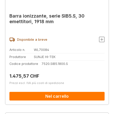
Barra ionizzante, serie SIB5.S, 30
emettitori, 1918 mm
Disponibile a breve
Articolo n.
WL70084
Produttore
SUNJE HI-TEK
Codice produttore
7520.SIB5.1800.S
Prezzo normale:
1.475,57 CHF
Prezzi escl. IVA più costi di spedizione
Nel carrello