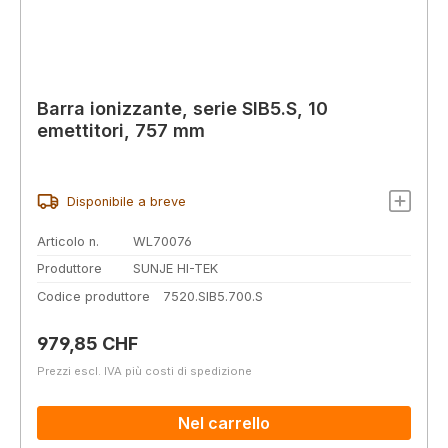
Barra ionizzante, serie SIB5.S, 10
emettitori, 757 mm
Disponibile a breve
Articolo n.
WL70076
Produttore
SUNJE HI-TEK
Codice produttore
7520.SIB5.700.S
Prezzo normale:
979,85 CHF
Prezzi escl. IVA più costi di spedizione
Nel carrello