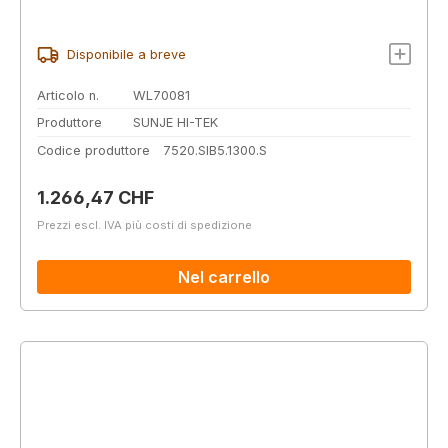
Disponibile a breve
Articolo n.
WL70081
Produttore
SUNJE HI-TEK
Codice produttore
7520.SIB5.1300.S
Prezzo normale:
1.266,47 CHF
Prezzi escl. IVA più costi di spedizione
Nel carrello