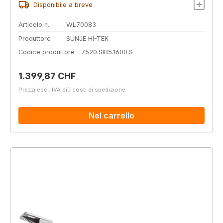
Disponibile a breve
Articolo n.
WL70083
Produttore
SUNJE HI-TEK
Codice produttore
7520.SIB5.1600.S
Prezzo normale:
1.399,87 CHF
Prezzi escl. IVA più costi di spedizione
Nel carrello