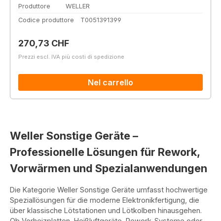
Produttore
WELLER
Codice produttore
T0051391399
Prezzo normale:
270,73 CHF
Prezzi escl. IVA più costi di spedizione
Nel carrello
Weller Sonstige Geräte –
Professionelle Lösungen für Rework,
Vorwärmen und Spezialanwendungen
Die Kategorie Weller Sonstige Geräte umfasst hochwertige
Speziallösungen für die moderne Elektronikfertigung, die
über klassische Lötstationen und Lötkolben hinausgehen.
Ob Vorheizplatten, Heißluftgeräte, Rework-Systeme oder