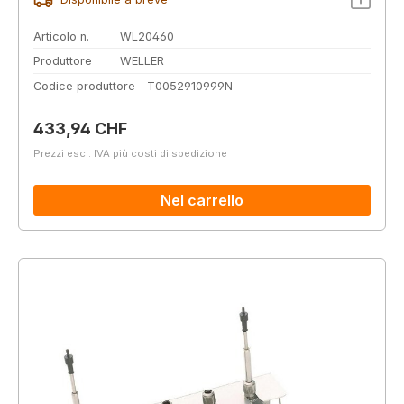
Articolo n.
WL20460
Produttore
WELLER
Codice produttore
T0052910999N
Prezzo normale:
433,94 CHF
Prezzi escl. IVA più costi di spedizione
Nel carrello