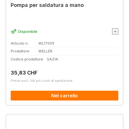
Pompa per saldatura a mano
Disponibile
Articolo n.
WL17059
Produttore
WELLER
Codice produttore
SA21A
Prezzo normale:
35,83 CHF
Prezzi escl. IVA più costi di spedizione
Nel carrello