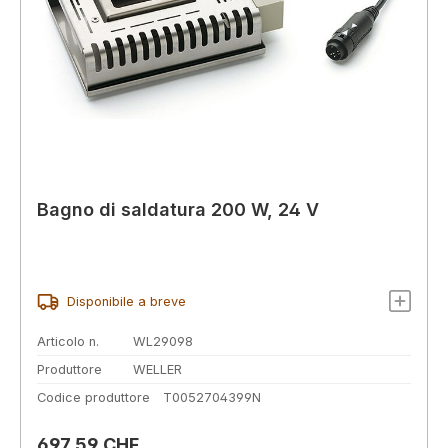
Bagno di saldatura 200 W, 24 V
Disponibile a breve
Articolo n.
WL29098
Produttore
WELLER
Codice produttore
T0052704399N
Prezzo normale:
697,59 CHF