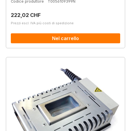
Codice produttore
T0056109399N
Prezzo normale:
222,02 CHF
Prezzi escl. IVA più costi di spedizione
Nel carrello