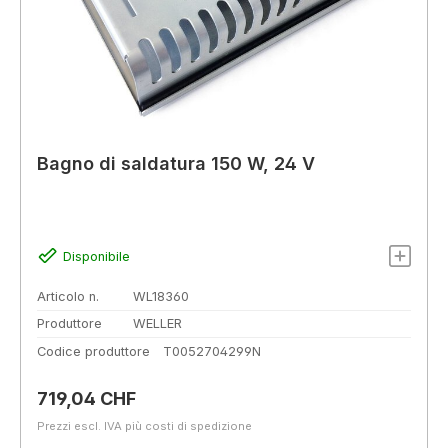
Bagno di saldatura 150 W, 24 V
Disponibile
Articolo n.
WL18360
Produttore
WELLER
Codice produttore
T0052704299N
Prezzo normale:
719,04 CHF
Prezzi escl. IVA più costi di spedizione