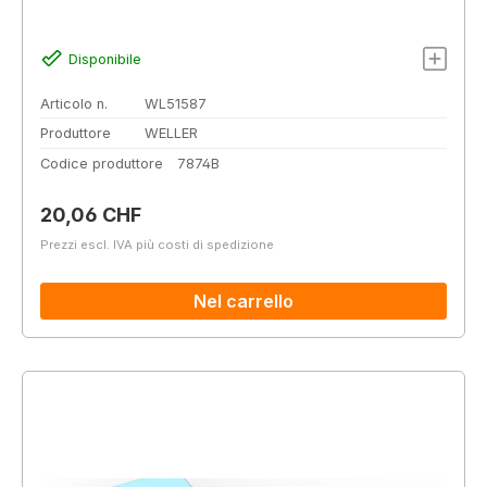
Disponibile
Articolo n.
WL51587
Produttore
WELLER
Codice produttore
7874B
Prezzo normale:
20,06 CHF
Prezzi escl. IVA più costi di spedizione
Nel carrello