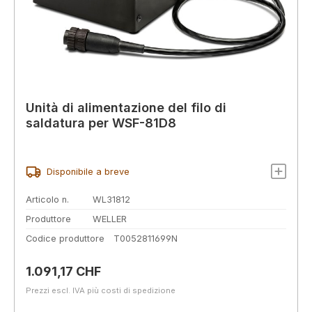
Unità di alimentazione del filo di
saldatura per WSF-81D8
Disponibile a breve
Articolo n.
WL31812
Produttore
WELLER
Codice produttore
T0052811699N
Prezzo normale:
1.091,17 CHF
Prezzi escl. IVA più costi di spedizione