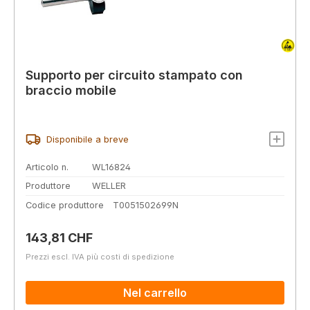
Supporto per circuito stampato con
braccio mobile
Disponibile a breve
Articolo n.
WL16824
Produttore
WELLER
Codice produttore
T0051502699N
Prezzo normale:
143,81 CHF
Prezzi escl. IVA più costi di spedizione
Nel carrello