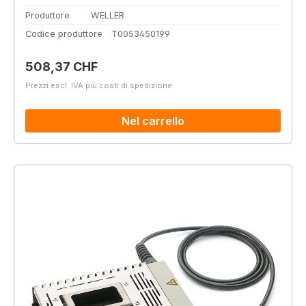
Produttore
WELLER
Codice produttore
T0053450199
Prezzo normale:
508,37 CHF
Prezzi escl. IVA più costi di spedizione
Nel carrello