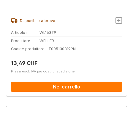
Disponibile a breve
Articolo n.
WL16379
Produttore
WELLER
Codice produttore
T0051303199N
Prezzo normale:
13,49 CHF
Prezzi escl. IVA più costi di spedizione
Nel carrello