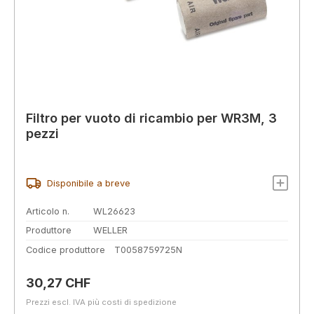
Filtro per vuoto di ricambio per WR3M, 3
pezzi
Disponibile a breve
Articolo n.
WL26623
Produttore
WELLER
Codice produttore
T0058759725N
Prezzo normale:
30,27 CHF
Prezzi escl. IVA più costi di spedizione