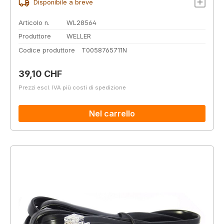
Disponibile a breve
Articolo n.
WL28564
Produttore
WELLER
Codice produttore
T0058765711N
Prezzo normale:
39,10 CHF
Prezzi escl. IVA più costi di spedizione
Nel carrello