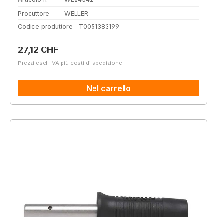
Produttore
WELLER
Codice produttore
T0051383199
Prezzo normale:
27,12 CHF
Prezzi escl. IVA più costi di spedizione
Nel carrello