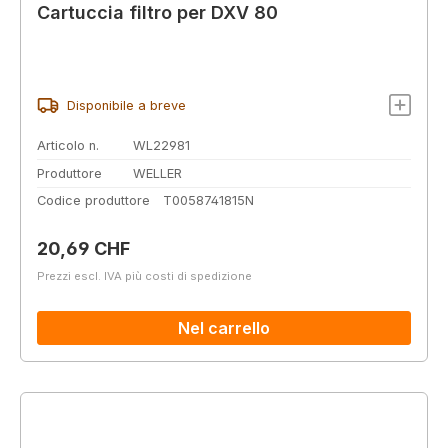
Cartuccia filtro per DXV 80
Disponibile a breve
Articolo n.
WL22981
Produttore
WELLER
Codice produttore
T0058741815N
Prezzo normale:
20,69 CHF
Prezzi escl. IVA più costi di spedizione
Nel carrello