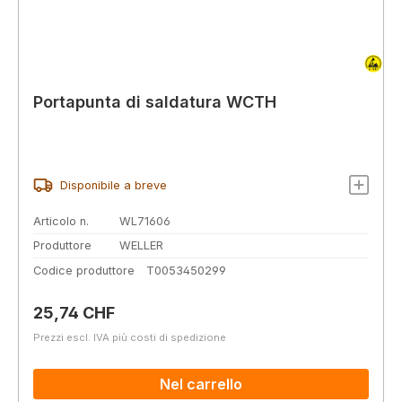
Portapunta di saldatura WCTH
Disponibile a breve
Articolo n.
WL71606
Produttore
WELLER
Codice produttore
T0053450299
Prezzo normale:
25,74 CHF
Prezzi escl. IVA più costi di spedizione
Nel carrello