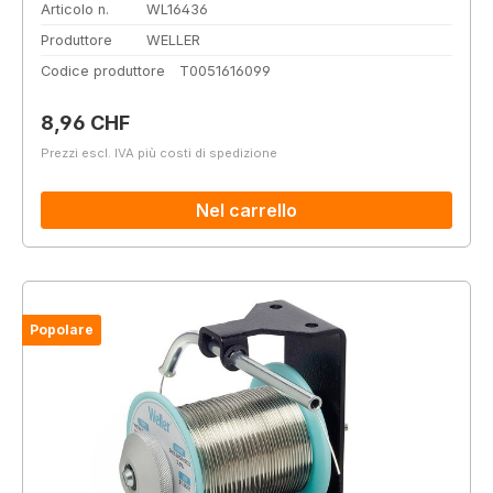
Articolo n.
WL16436
Produttore
WELLER
Codice produttore
T0051616099
Prezzo normale:
8,96 CHF
Prezzi escl. IVA più costi di spedizione
Nel carrello
Popolare