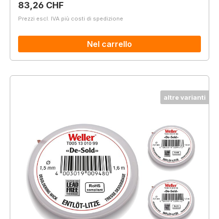
Prezzo normale:
83,26 CHF
Prezzi escl. IVA più costi di spedizione
Nel carrello
altre varianti