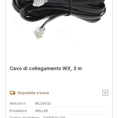
Cavo di collegamento WX, 2 m
Disponibile a breve
Articolo n.
WL26432
Produttore
WELLER
Codice produttore
T0058764710