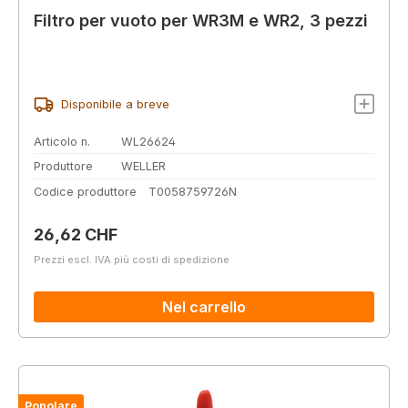
Filtro per vuoto per WR3M e WR2, 3 pezzi
Disponibile a breve
Articolo n.
WL26624
Produttore
WELLER
Codice produttore
T0058759726N
Prezzo normale:
26,62 CHF
Prezzi escl. IVA più costi di spedizione
Nel carrello
Popolare