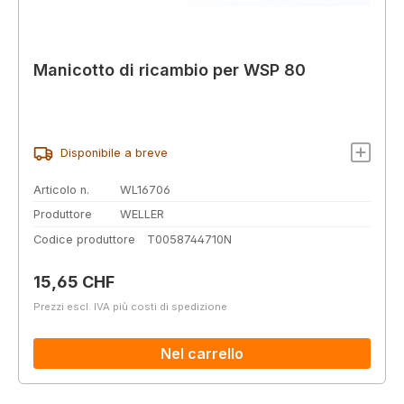
Manicotto di ricambio per WSP 80
Disponibile a breve
Articolo n.
WL16706
Produttore
WELLER
Codice produttore
T0058744710N
Prezzo normale:
15,65 CHF
Prezzi escl. IVA più costi di spedizione
Nel carrello