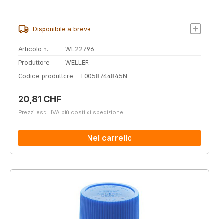
Disponibile a breve
Articolo n.
WL22796
Produttore
WELLER
Codice produttore
T0058744845N
Prezzo normale:
20,81 CHF
Prezzi escl. IVA più costi di spedizione
Nel carrello