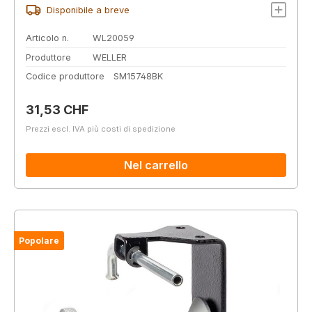
Disponibile a breve
Articolo n.
WL20059
Produttore
WELLER
Codice produttore
SM15748BK
Prezzo normale:
31,53 CHF
Prezzi escl. IVA più costi di spedizione
Nel carrello
Popolare