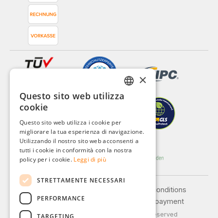
×
Questo sito web utilizza
GERMAN
cookie
ENGLISH
Questo sito web utilizza i cookie per
migliorare la tua esperienza di navigazione.
FRENCH
Utilizzando il nostro sito web acconsenti a
ITALIAN
tutti i cookie in conformità con la nostra
policy per i cookie.
Leggi di più
DUTCH
STRETTAMENTE NECESSARI
POLISH
Legal notice
General terms and conditions
PERFORMANCE
Privacy policy
Shipping and payment
© 2026 Weidinger GmbH, All Rights Reserved
TARGETING