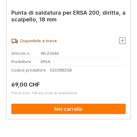
Punta di saldatura per ERSA 200, diritta, a
scalpello, 18 mm
Disponibile a breve
Articolo n.
WL23486
Produttore
ERSA
Codice produttore
0202MD/SB
Prezzo normale:
69,00 CHF
Prezzi escl. IVA più costi di spedizione
Nel carrello