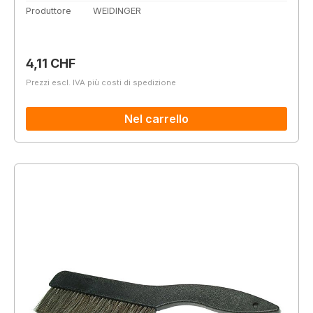
Produttore
WEIDINGER
Prezzo normale:
4,11 CHF
Prezzi escl. IVA più costi di spedizione
Nel carrello