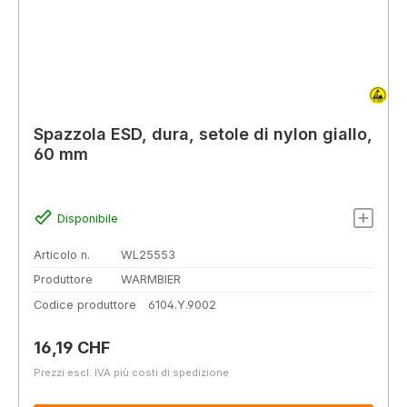
Spazzola ESD, dura, setole di nylon giallo,
60 mm
Disponibile
Articolo n.
WL25553
Produttore
WARMBIER
Codice produttore
6104.Y.9002
Prezzo normale:
16,19 CHF
Prezzi escl. IVA più costi di spedizione