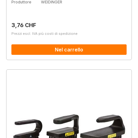
Produttore
WEIDINGER
Prezzo normale:
3,76 CHF
Prezzi escl. IVA più costi di spedizione
Nel carrello