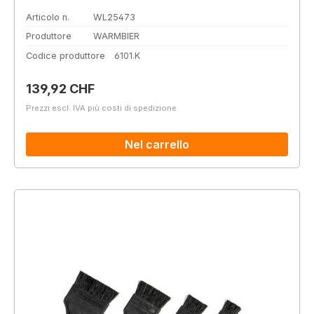
Articolo n.
WL25473
Produttore
WARMBIER
Codice produttore
6101.K
Prezzo normale:
139,92 CHF
Prezzi escl. IVA più costi di spedizione
Nel carrello