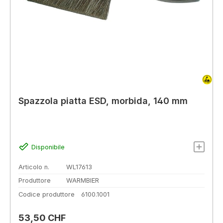
Spazzola piatta ESD, morbida, 140 mm
Disponibile
Articolo n.
WL17613
Produttore
WARMBIER
Codice produttore
6100.1001
Prezzo normale:
53,50 CHF