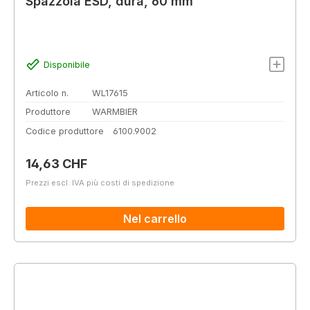
Spazzola ESD, dura, 60 mm
Disponibile
Articolo n.
WL17615
Produttore
WARMBIER
Codice produttore
6100.9002
Prezzo normale:
14,63 CHF
Prezzi escl. IVA più costi di spedizione
Nel carrello