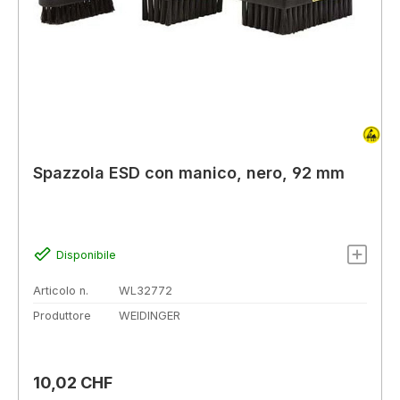
Spazzola ESD con manico, nero, 92 mm
Disponibile
Articolo n.
WL32772
Produttore
WEIDINGER
Prezzo normale:
10,02 CHF