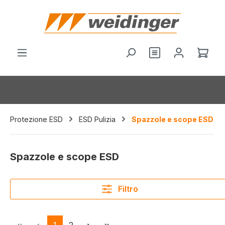
nuto principale
Hai 0 articoli nel
Il c
Protezione ESD
ESD Pulizia
Spazzole e scope ESD
Spazzole e scope ESD
Filtro
Pagina
Pagina