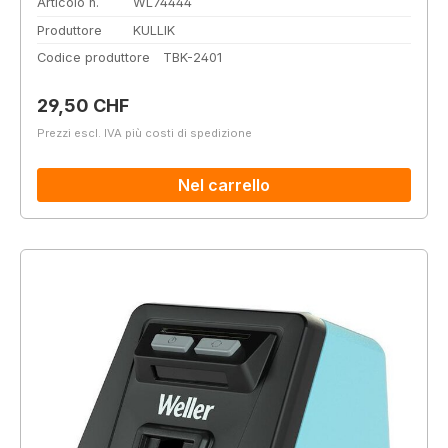
Articolo n.
WL74444
Produttore
KULLIK
Codice produttore
TBK-2401
Prezzo normale:
29,50 CHF
Prezzi escl. IVA più costi di spedizione
Nel carrello