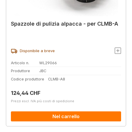
Spazzole di pulizia alpacca - per CLMB-A
Disponibile a breve
Articolo n.
WL29066
Produttore
JBC
Codice produttore
CLMB-A8
Prezzo normale:
124,44 CHF
Prezzi escl. IVA più costi di spedizione
Nel carrello