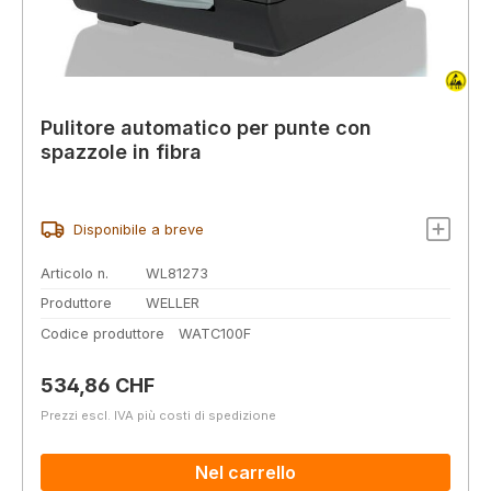
Pulitore automatico per punte con
spazzole in fibra
Disponibile a breve
Articolo n.
WL81273
Produttore
WELLER
Codice produttore
WATC100F
Prezzo normale:
534,86 CHF
Prezzi escl. IVA più costi di spedizione
Nel carrello