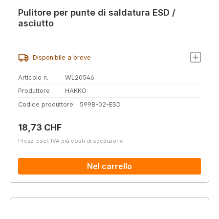
Pulitore per punte di saldatura ESD /
asciutto
Disponibile a breve
Articolo n.
WL20546
Produttore
HAKKO
Codice produttore
599B-02-ESD
Prezzo normale:
18,73 CHF
Prezzi escl. IVA più costi di spedizione
Nel carrello