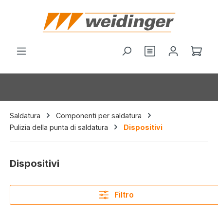
nuto principale
Hai 0 articoli nel
Il c
Saldatura
Componenti per saldatura
Pulizia della punta di saldatura
Dispositivi
Dispositivi
Filtro