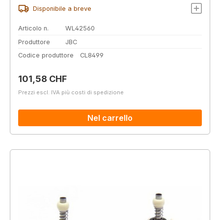
Disponibile a breve
Articolo n.
WL42560
Produttore
JBC
Codice produttore
CL8499
Prezzo normale:
101,58 CHF
Prezzi escl. IVA più costi di spedizione
Nel carrello