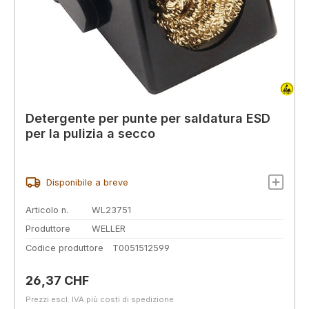
Detergente per punte per saldatura ESD
per la pulizia a secco
Disponibile a breve
Articolo n.
WL23751
Produttore
WELLER
Codice produttore
T0051512599
Prezzo normale:
26,37 CHF
Prezzi escl. IVA più costi di spedizione