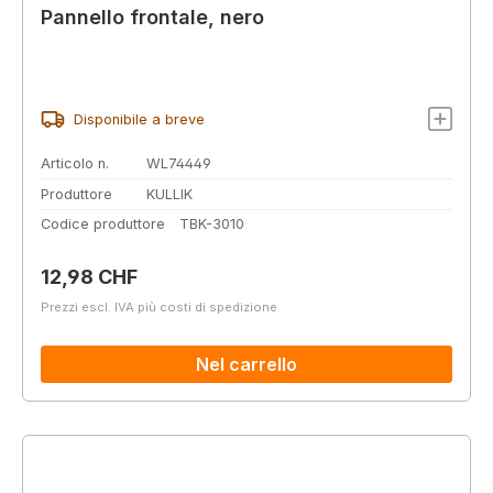
Pannello frontale, nero
Disponibile a breve
Articolo n.
WL74449
Produttore
KULLIK
Codice produttore
TBK-3010
Prezzo normale:
12,98 CHF
Prezzi escl. IVA più costi di spedizione
Nel carrello