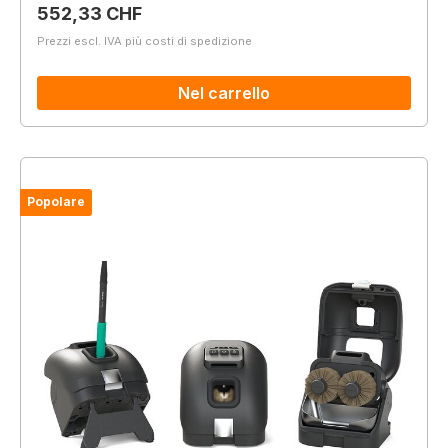
Prezzo normale:
552,33 CHF
Prezzi escl. IVA più costi di spedizione
Nel carrello
Popolare