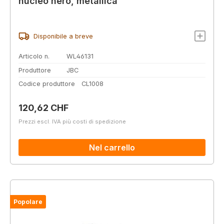
nucleo nero, metallica
Disponibile a breve
Articolo n.
WL46131
Produttore
JBC
Codice produttore
CL1008
Prezzo normale:
120,62 CHF
Prezzi escl. IVA più costi di spedizione
Nel carrello
Popolare