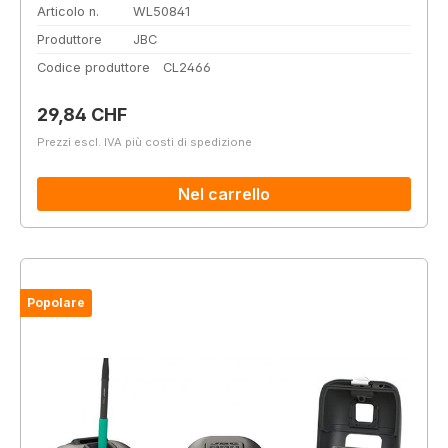
Articolo n.
WL50841
Produttore
JBC
Codice produttore
CL2466
Prezzo normale:
29,84 CHF
Prezzi escl. IVA più costi di spedizione
Nel carrello
Popolare