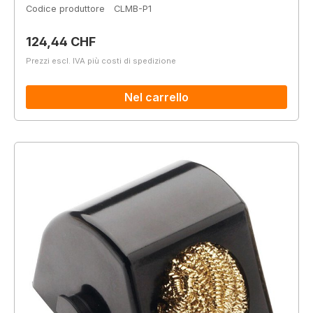
Codice produttore
CLMB-P1
Prezzo normale:
124,44 CHF
Prezzi escl. IVA più costi di spedizione
Nel carrello