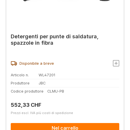
Detergenti per punte di saldatura,
spazzole in fibra
Disponibile a breve
Articolo n.
WL47201
Produttore
JBC
Codice produttore
CLMU-PB
Prezzo normale:
552,33 CHF
Prezzi escl. IVA più costi di spedizione
Nel carrello