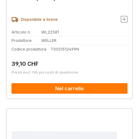
Disponibile a breve
Articolo n.
WL22581
Produttore
WELLER
Codice produttore
T0051512499N
Prezzo normale:
39,10 CHF
Prezzi escl. IVA più costi di spedizione
Nel carrello