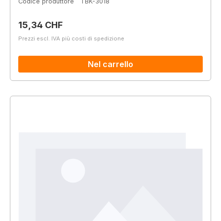
Codice produttore
TBK-3018
Prezzo normale:
15,34 CHF
Prezzi escl. IVA più costi di spedizione
Nel carrello