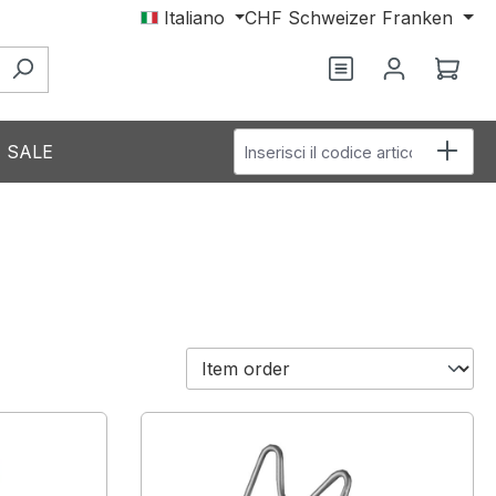
Italiano
CHF
Schweizer Franken
Hai 0 articoli nel
Il c
Inserisci il codice articolo
SALE