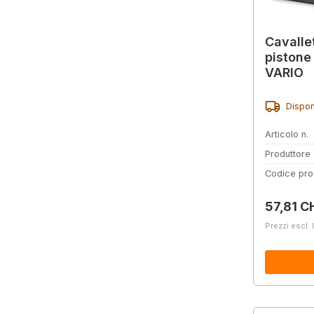
Cavallet
pistone
VARIO
Dispon
Articolo n.
Produttore
Codice pro
Prezzo 
57,81 C
Prezzi escl. 