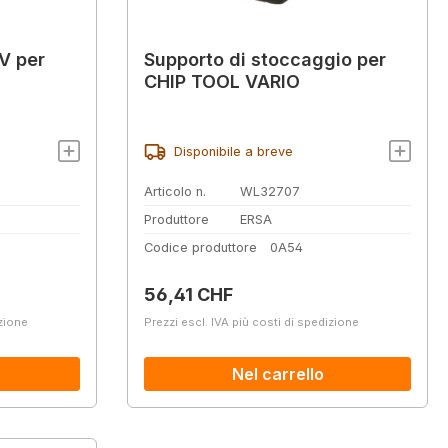
V per
Supporto di stoccaggio per
CHIP TOOL VARIO
Disponibile a breve
Articolo n.
WL32707
Produttore
ERSA
Codice produttore
0A54
Prezzo normale:
56,41 CHF
izione
Prezzi escl. IVA più costi di spedizione
Nel carrello