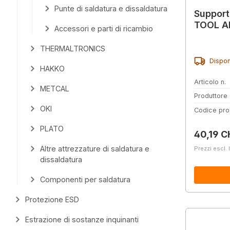
Punte di saldatura e dissaldatura
Support
TOOL AI
Accessori e parti di ricambio
THERMALTRONICS
Dispon
HAKKO
Articolo n.
METCAL
Produttore
OKI
Codice pro
PLATO
Prezzo 
40,19 C
Altre attrezzature di saldatura e
Prezzi escl. 
dissaldatura
Componenti per saldatura
Protezione ESD
Estrazione di sostanze inquinanti