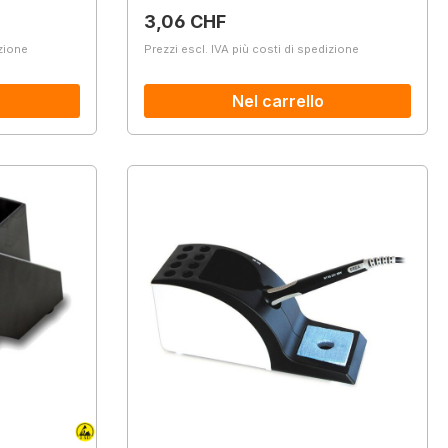
Prezzo normale:
3,06 CHF
izione
Prezzi escl. IVA più costi di spedizione
Nel carrello