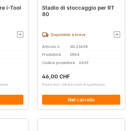
re i-Tool
Stadio di stoccaggio per RT
80
Disponibile a breve
Articolo n.
WL23498
Produttore
ERSA
Codice produttore
0A39
Prezzo normale:
46,00 CHF
izione
Prezzi escl. IVA più costi di spedizione
Nel carrello