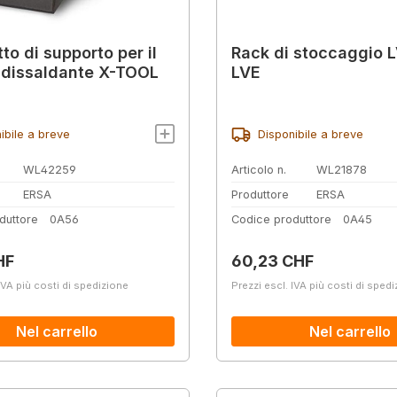
to di supporto per il
Rack di stoccaggio L
 dissaldante X-TOOL
LVE
ibile a breve
Disponibile a breve
WL42259
Articolo n.
WL21878
ERSA
Produttore
ERSA
duttore
0A56
Codice produttore
0A45
normale:
Prezzo normale:
HF
60,23 CHF
IVA più costi di spedizione
Prezzi escl. IVA più costi di sped
Nel carrello
Nel carrello