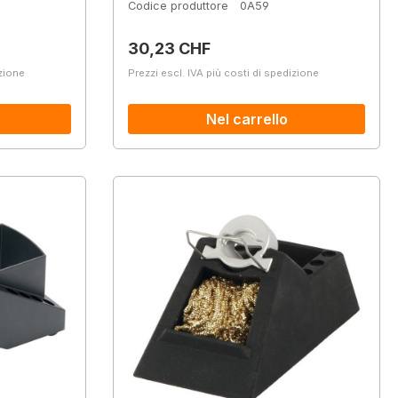
Codice produttore
0A59
Prezzo normale:
30,23 CHF
izione
Prezzi escl. IVA più costi di spedizione
Nel carrello