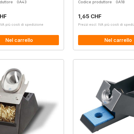
duttore
0A43
Codice produttore
0A18
normale:
Prezzo normale:
CHF
1,65 CHF
IVA più costi di spedizione
Prezzi escl. IVA più costi di sped
Nel carrello
Nel carrello