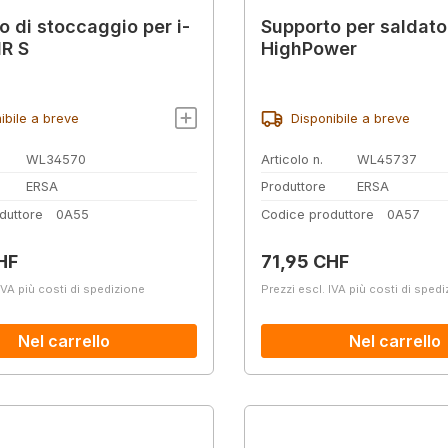
o di stoccaggio per i-
Supporto per saldato
R S
HighPower
ibile a breve
Disponibile a breve
WL34570
Articolo n.
WL45737
ERSA
Produttore
ERSA
duttore
0A55
Codice produttore
0A57
normale:
Prezzo normale:
HF
71,95 CHF
IVA più costi di spedizione
Prezzi escl. IVA più costi di sped
Nel carrello
Nel carrello