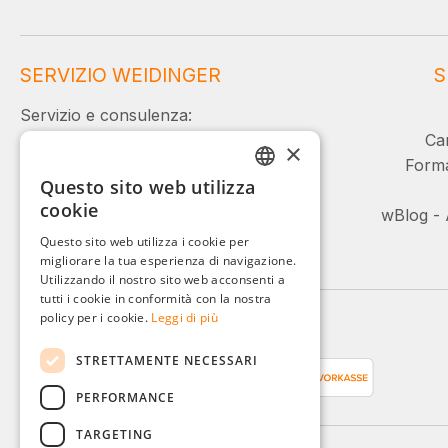
SERVIZIO WEIDINGER
S
Servizio e consulenza:
Car
×
+49 (0)8142 / 4289 - 300
Forma
Questo sito web utilizza
Lun-Ven, 08:00 - 16:00
GERMAN
cookie
wBlog - 
Oppure tramite il nostro modulo di
ENGLISH
Questo sito web utilizza i cookie per
contatto.
migliorare la tua esperienza di navigazione.
FRENCH
Utilizzando il nostro sito web acconsenti a
ITALIAN
tutti i cookie in conformità con la nostra
policy per i cookie.
Leggi di più
Metodi di pagamento
DUTCH
STRETTAMENTE NECESSARI
POLISH
PERFORMANCE
TARGETING