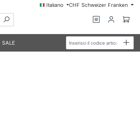
Italiano
CHF
Schweizer Franken
Hai 0 articoli nel
Il c
Inserisci il codice articolo
SALE