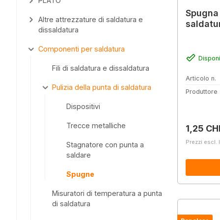
PLATO
Spugna 
Altre attrezzature di saldatura e
saldatu
dissaldatura
Componenti per saldatura
Disponi
Fili di saldatura e dissaldatura
Articolo n.
Pulizia della punta di saldatura
Produttore
Dispositivi
Trecce metalliche
Prezzo 
1,25 CH
Prezzi escl. 
Stagnatore con punta a
saldare
Spugne
Misuratori di temperatura a punta
di saldatura