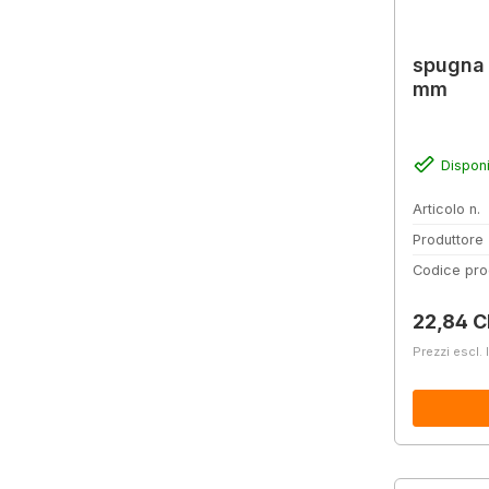
spugna a
mm
Disponi
Articolo n.
Produttore
Codice pro
Prezzo 
22,84 
Prezzi escl. 