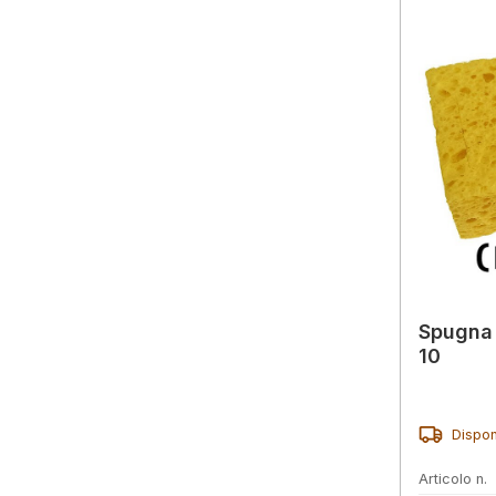
Spugna 
10
Dispon
Articolo n.