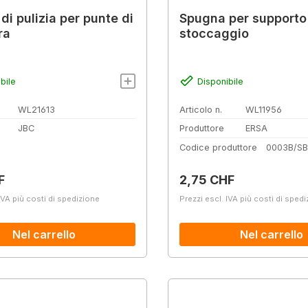
di pulizia per punte di
Spugna per supporto
ra
stoccaggio
bile
Disponibile
WL21613
Articolo n.
WL11956
JBC
Produttore
ERSA
Codice produttore
0003B/SB
normale:
Prezzo normale:
F
2,75 CHF
IVA più costi di spedizione
Prezzi escl. IVA più costi di sped
Nel carrello
Nel carrello