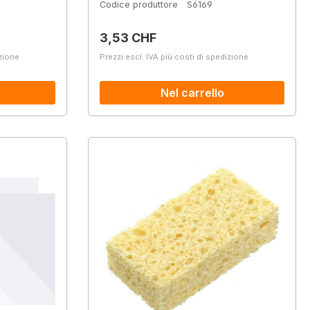
Codice produttore
S6169
Prezzo normale:
3,53 CHF
izione
Prezzi escl. IVA più costi di spedizione
Nel carrello