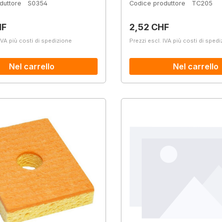
duttore
S0354
Codice produttore
TC205
normale:
Prezzo normale:
HF
2,52 CHF
IVA più costi di spedizione
Prezzi escl. IVA più costi di sped
Nel carrello
Nel carrello