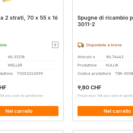
 2 strati, 70 x 55 x 16
Spugne di ricambio p
3011-2
bile
Disponibile a breve
WL33218
Articolo n.
WL74443
WELLER
Produttore
KULLIK
duttore
T0052242099
Codice produttore
TBK-300
normale:
Prezzo normale:
CHF
9,80 CHF
IVA più costi di spedizione
Prezzi escl. IVA più costi di sped
Nel carrello
Nel carrello