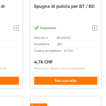
 di
Spugna di pulizia per BT / BD
Disponibile
Articolo n.
WL25262
Produttore
JBC
Codice produttore
S7751
Prezzo normale:
4,76 CHF
izione
Prezzi escl. IVA più costi di spedizione
Nel carrello