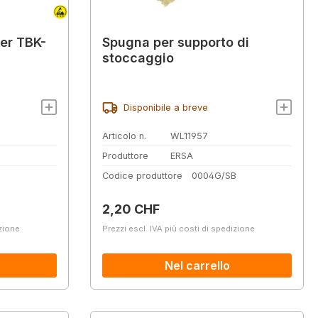
er TBK-
Spugna per supporto di
stoccaggio
Disponibile a breve
Articolo n.
WL11957
Produttore
ERSA
8
Codice produttore
0004G/SB
Prezzo normale:
2,20 CHF
izione
Prezzi escl. IVA più costi di spedizione
Nel carrello