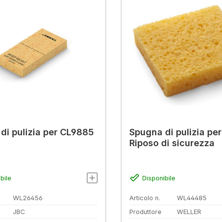
di pulizia per CL9885
Spugna di pulizia pe
Riposo di sicurezza
bile
Disponibile
WL26456
Articolo n.
WL44485
JBC
Produttore
WELLER