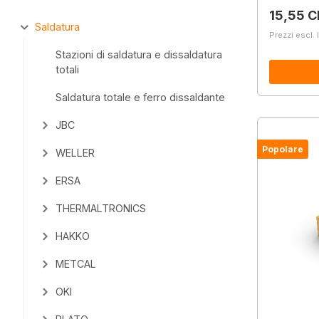
Prezzo 
15,55 C
Saldatura
Prezzi escl. 
Stazioni di saldatura e dissaldatura
totali
Saldatura totale e ferro dissaldante
JBC
Popolare
WELLER
ERSA
THERMALTRONICS
HAKKO
METCAL
OKI