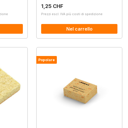
Prezzo normale:
1,25 CHF
izione
Prezzi escl. IVA più costi di spedizione
Nel carrello
Popolare