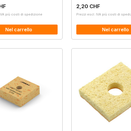
normale:
Prezzo normale:
HF
2,20 CHF
IVA più costi di spedizione
Prezzi escl. IVA più costi di sped
Nel carrello
Nel carrello