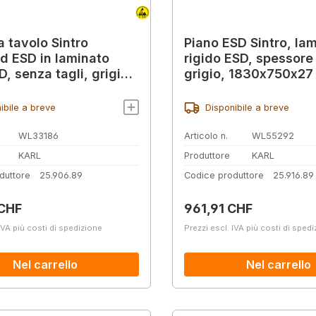
a tavolo Sintro
Piano ESD Sintro, la
d ESD in laminato
rigido ESD, spessor
, senza tagli, grigio
grigio, 1830x750x2
 1830 x 750 mm
ibile a breve
Disponibile a breve
WL33186
Articolo n.
WL55292
KARL
Produttore
KARL
duttore
25.906.89
Codice produttore
25.916.89
normale:
Prezzo normale:
 CHF
961,91 CHF
IVA più costi di spedizione
Prezzi escl. IVA più costi di sped
Nel carrello
Nel carrello