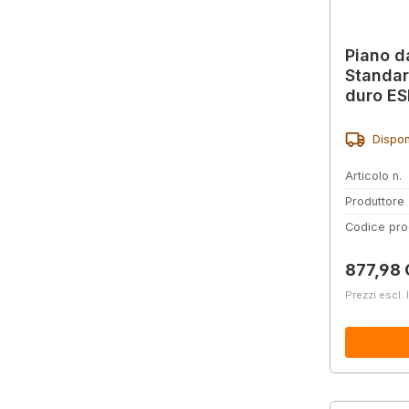
Piano d
Standar
duro ESD
chiaro,
Dispon
Articolo n.
Produttore
Codice pro
Prezzo 
877,98
Prezzi escl. 