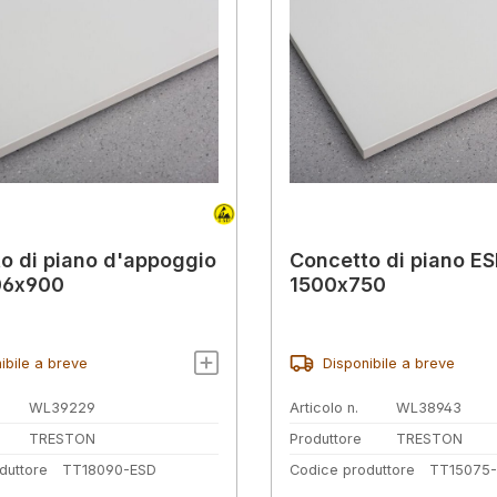
o di piano d'appoggio
Concetto di piano E
06x900
1500x750
ibile a breve
Disponibile a breve
WL39229
Articolo n.
WL38943
TRESTON
Produttore
TRESTON
duttore
TT18090-ESD
Codice produttore
TT15075