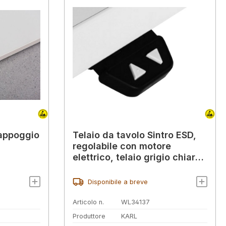
'appoggio
Telaio da tavolo Sintro ESD,
regolabile con motore
elettrico, telaio grigio chiaro,
1830 x 750 mm
Disponibile a breve
Articolo n.
WL34137
Produttore
KARL