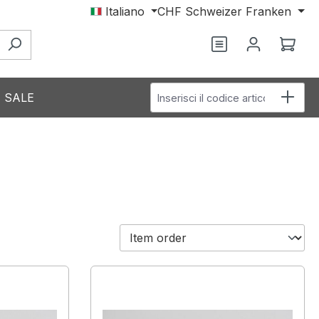
Italiano
CHF
Schweizer Franken
Il c
Inserisci il codice articolo
SALE