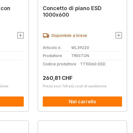
 con
Concetto di piano ESD
1000x600
Disponibile a breve
Articolo n.
WL39220
Produttore
TRESTON
Codice produttore
TT10060-ESD
Prezzo normale:
260,81 CHF
izione
Prezzi escl. IVA più costi di spedizione
Nel carrello