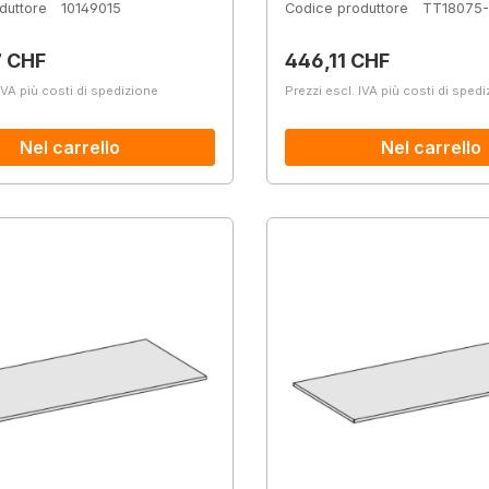
duttore
10149015
Codice produttore
TT18075
normale:
Prezzo normale:
7 CHF
446,11 CHF
IVA più costi di spedizione
Prezzi escl. IVA più costi di sped
Nel carrello
Nel carrello