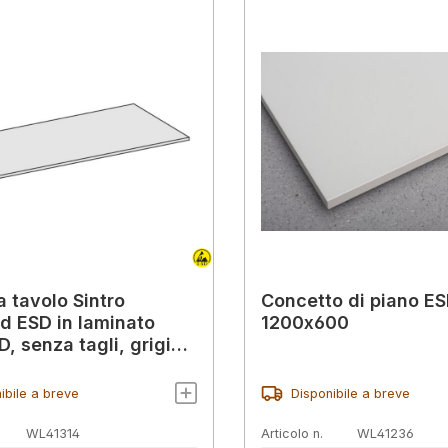
a tavolo Sintro
Concetto di piano E
d ESD in laminato
1200x600
, senza tagli, grigio
 1230 x 750 mm
ibile a breve
Disponibile a breve
WL41314
Articolo n.
WL41236