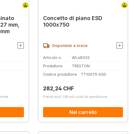
minato
Concetto di piano ESD
e 27 mm,
1000x750
7 mm
Disponibile a breve
Articolo n.
WL48332
Produttore
TRESTON
Codice produttore
TT10075-ESD
Prezzo normale:
282,24 CHF
izione
Prezzi escl. IVA più costi di spedizione
Nel carrello