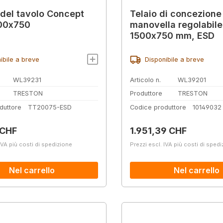
 del tavolo Concept
Telaio di concezione
00x750
manovella regolabile
1500x750 mm, ESD
ibile a breve
Disponibile a breve
WL39231
Articolo n.
WL39201
TRESTON
Produttore
TRESTON
duttore
TT20075-ESD
Codice produttore
10149032
normale:
Prezzo normale:
 CHF
1.951,39 CHF
IVA più costi di spedizione
Prezzi escl. IVA più costi di sped
Nel carrello
Nel carrello