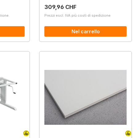
Prezzo normale:
309,96 CHF
izione
Prezzi escl. IVA più costi di spedizione
Nel carrello