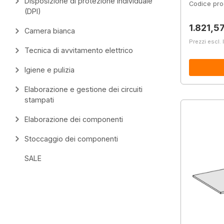
Disposizione di protezione individuale
Codice pro
(DPI)
Prezzo 
1.821,5
Camera bianca
Prezzi escl. 
Tecnica di avvitamento elettrico
Igiene e pulizia
Elaborazione e gestione dei circuiti
stampati
Elaborazione dei componenti
Stoccaggio dei componenti
SALE