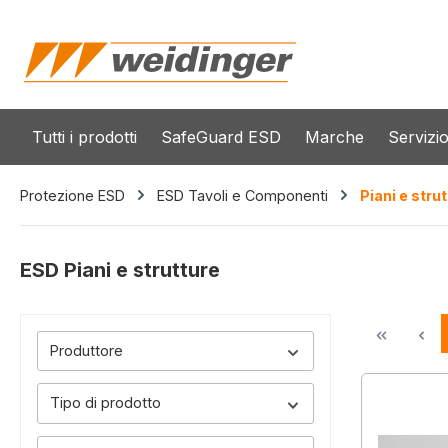
 ricerca
Passa alla navigazione principale
Tutti i prodotti
SafeGuard ESD
Marche
Servizi
Protezione ESD
ESD Tavoli e Componenti
Piani e stru
ESD Piani e strutture
Produttore
Tipo di prodotto