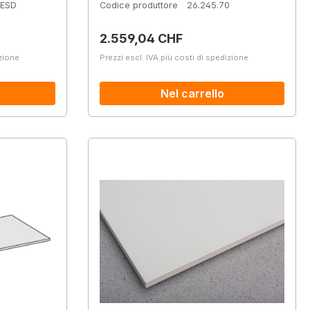
-ESD
Codice produttore
26.245.70
Prezzo normale:
2.559,04 CHF
izione
Prezzi escl. IVA più costi di spedizione
Nel carrello