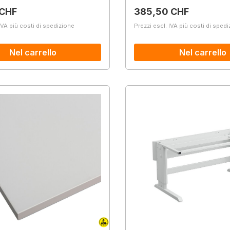
normale:
Prezzo normale:
 CHF
385,50 CHF
IVA più costi di spedizione
Prezzi escl. IVA più costi di sped
Nel carrello
Nel carrello