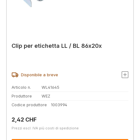
Clip per etichetta LL / BL 86x20x
Disponibile a breve
Articolo n.
WL41645
Produttore
WEZ
Codice produttore
1003994
Prezzo normale:
2,42 CHF
Prezzi escl. IVA più costi di spedizione