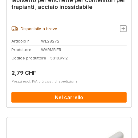
Morsetto per etichette per contenitori per
trapianti, acciaio inossidabile
Disponibile a breve
Articolo n.
WL28272
Produttore
WARMBIER
Codice produttore
5310.99.2
Prezzo normale:
2,79 CHF
Prezzi escl. IVA più costi di spedizione
Nel carrello