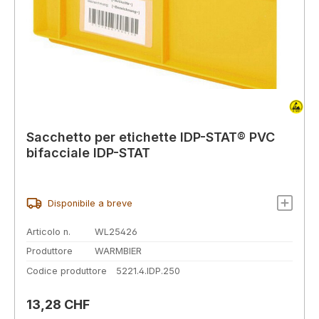
Sacchetto per etichette IDP-STAT® PVC
bifacciale IDP-STAT
Disponibile a breve
Articolo n.
WL25426
Produttore
WARMBIER
Codice produttore
5221.4.IDP.250
Prezzo normale:
13,28 CHF