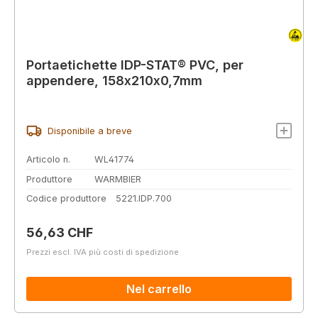
Portaetichette IDP-STAT® PVC, per
appendere, 158x210x0,7mm
Disponibile a breve
Articolo n.
WL41774
Produttore
WARMBIER
Codice produttore
5221.IDP.700
Prezzo normale:
56,63 CHF
Prezzi escl. IVA più costi di spedizione
Nel carrello