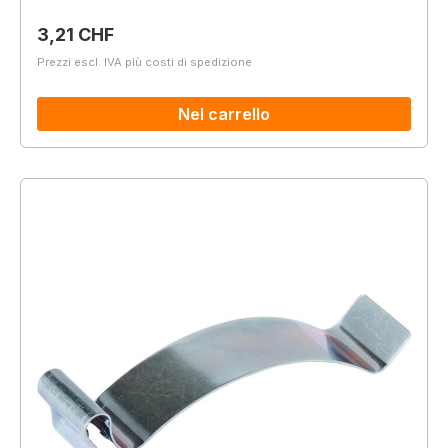
Prezzo normale:
3,21 CHF
Prezzi escl. IVA più costi di spedizione
Nel carrello