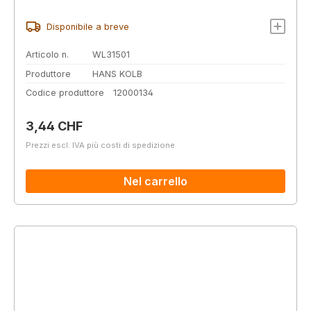
Disponibile a breve
Articolo n.
WL31501
Produttore
HANS KOLB
Codice produttore
12000134
Prezzo normale:
3,44 CHF
Prezzi escl. IVA più costi di spedizione
Nel carrello