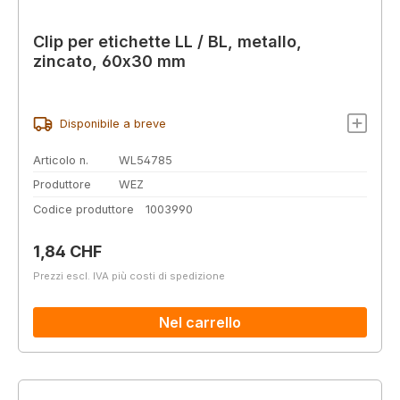
Clip per etichette LL / BL, metallo,
zincato, 60x30 mm
Disponibile a breve
Articolo n.
WL54785
Produttore
WEZ
Codice produttore
1003990
Prezzo normale:
1,84 CHF
Prezzi escl. IVA più costi di spedizione
Nel carrello