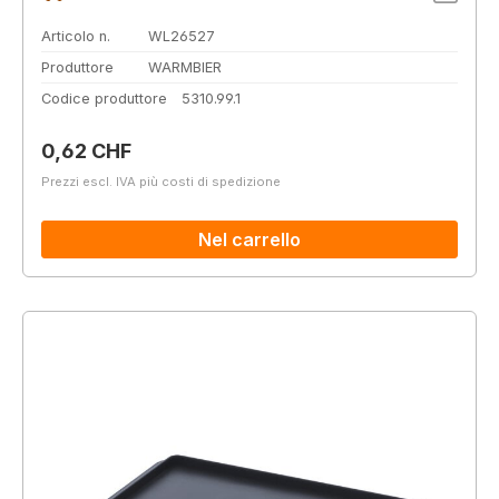
Articolo n.
WL26527
Produttore
WARMBIER
Codice produttore
5310.99.1
Prezzo normale:
0,62 CHF
Prezzi escl. IVA più costi di spedizione
Nel carrello