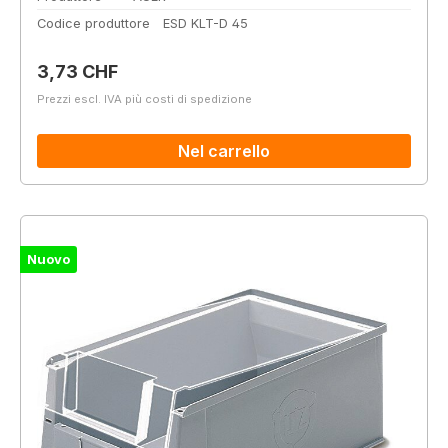
Codice produttore
ESD KLT-D 45
Prezzo normale:
3,73 CHF
Prezzi escl. IVA più costi di spedizione
Nel carrello
Nuovo