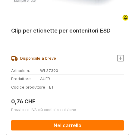
Clip per etichette per contenitori ESD
Disponibile a breve
Articolo n.
WL37390
Produttore
AUER
Codice produttore
ET
Prezzo normale:
0,76 CHF
Prezzi escl. IVA più costi di spedizione
Nel carrello