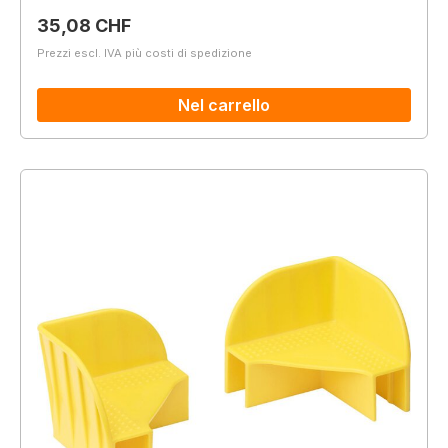
Prezzo normale:
35,08 CHF
Prezzi escl. IVA più costi di spedizione
Nel carrello