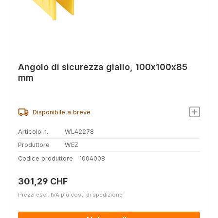
Angolo di sicurezza giallo, 100x100x85
mm
Disponibile a breve
Articolo n.
WL42278
Produttore
WEZ
Codice produttore
1004008
Prezzo normale:
301,29 CHF
Prezzi escl. IVA più costi di spedizione