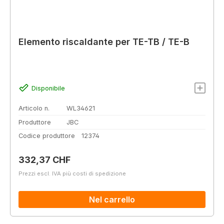
Elemento riscaldante per TE-TB / TE-B
Disponibile
Articolo n.
WL34621
Produttore
JBC
Codice produttore
12374
Prezzo normale:
332,37 CHF
Prezzi escl. IVA più costi di spedizione
Nel carrello