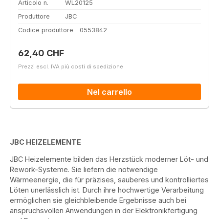
Articolo n.
WL20125
Produttore
JBC
Codice produttore
0553842
Prezzo normale:
62,40 CHF
Prezzi escl. IVA più costi di spedizione
Nel carrello
JBC HEIZELEMENTE
JBC Heizelemente bilden das Herzstück moderner Löt- und
Rework-Systeme. Sie liefern die notwendige
Wärmeenergie, die für präzises, sauberes und kontrolliertes
Löten unerlässlich ist. Durch ihre hochwertige Verarbeitung
ermöglichen sie gleichbleibende Ergebnisse auch bei
anspruchsvollen Anwendungen in der Elektronikfertigung