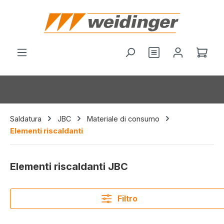
nuto principale
Hai 0 articoli nel
Il c
Saldatura
JBC
Materiale di consumo
Elementi riscaldanti
Elementi riscaldanti JBC
Filtro