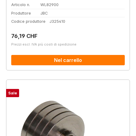
Articolo n.
WL82900
Produttore
JBC
Codice produttore
J325410
Prezzo normale:
76,19 CHF
Prezzi escl. IVA più costi di spedizione
Nel carrello
Sale