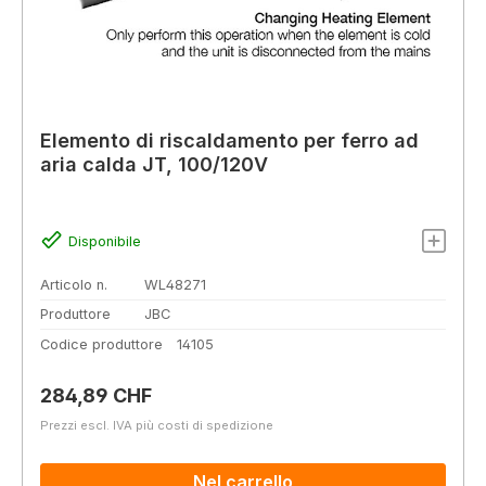
Elemento di riscaldamento per ferro ad
aria calda JT, 100/120V
Disponibile
Articolo n.
WL48271
Produttore
JBC
Codice produttore
14105
Prezzo normale:
284,89 CHF
Prezzi escl. IVA più costi di spedizione
Nel carrello