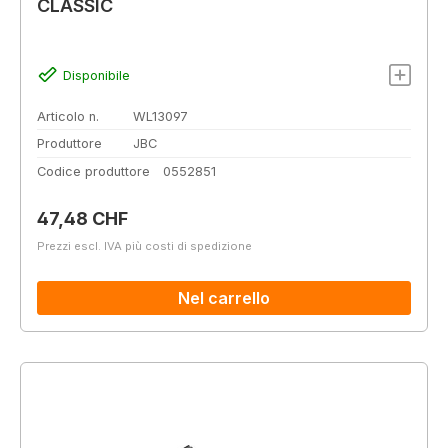
CLASSIC
Disponibile
Articolo n.
WL13097
Produttore
JBC
Codice produttore
0552851
Prezzo normale:
47,48 CHF
Prezzi escl. IVA più costi di spedizione
Nel carrello