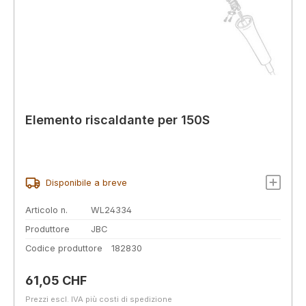
Elemento riscaldante per 150S
Disponibile a breve
Articolo n.
WL24334
Produttore
JBC
Codice produttore
182830
Prezzo normale:
61,05 CHF
Prezzi escl. IVA più costi di spedizione