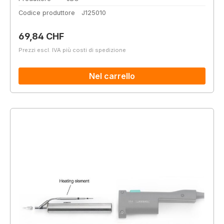
Codice produttore
J125010
Prezzo normale:
69,84 CHF
Prezzi escl. IVA più costi di spedizione
Nel carrello