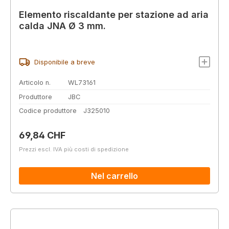
Elemento riscaldante per stazione ad aria
calda JNA Ø 3 mm.
Disponibile a breve
Articolo n.
WL73161
Produttore
JBC
Codice produttore
J325010
Prezzo normale:
69,84 CHF
Prezzi escl. IVA più costi di spedizione
Nel carrello