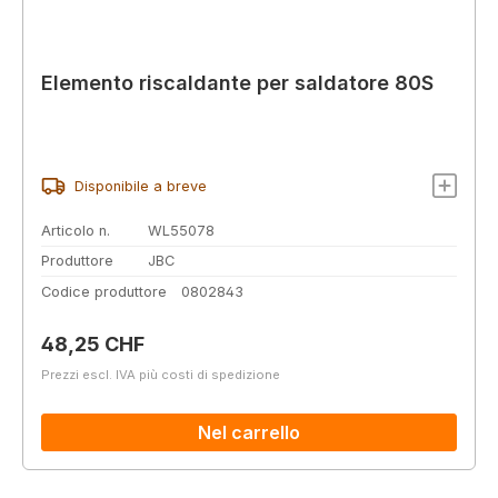
Elemento riscaldante per saldatore 80S
Disponibile a breve
Articolo n.
WL55078
Produttore
JBC
Codice produttore
0802843
Prezzo normale:
48,25 CHF
Prezzi escl. IVA più costi di spedizione
Nel carrello