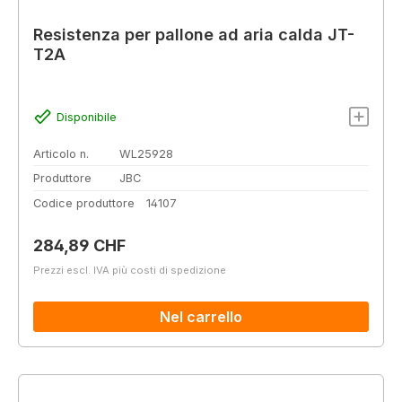
Resistenza per pallone ad aria calda JT-
T2A
Disponibile
Articolo n.
WL25928
Produttore
JBC
Codice produttore
14107
Prezzo normale:
284,89 CHF
Prezzi escl. IVA più costi di spedizione
Nel carrello