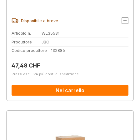
Disponibile a breve
Articolo n.
WL35531
Produttore
JBC
Codice produttore
132886
Prezzo normale:
47,48 CHF
Prezzi escl. IVA più costi di spedizione
Nel carrello