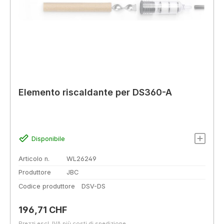
Elemento riscaldante per DS360-A
Disponibile
Articolo n.
WL26249
Produttore
JBC
Codice produttore
DSV-DS
Prezzo normale:
196,71 CHF
Prezzi escl. IVA più costi di spedizione