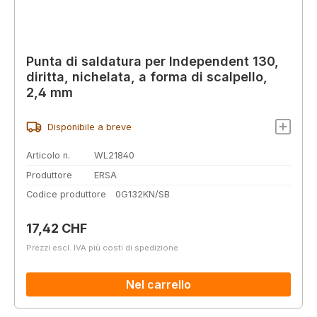
Punta di saldatura per Independent 130,
diritta, nichelata, a forma di scalpello,
2,4 mm
Disponibile a breve
Articolo n.
WL21840
Produttore
ERSA
Codice produttore
0G132KN/SB
Prezzo normale:
17,42 CHF
Prezzi escl. IVA più costi di spedizione
Nel carrello