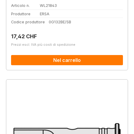
Articolo n.
WL21843
Produttore
ERSA
Codice produttore
0G132BE/SB
Prezzo normale:
17,42 CHF
Prezzi escl. IVA più costi di spedizione
Nel carrello