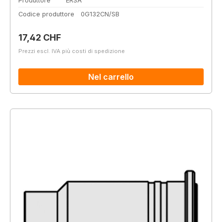
Produttore
ERSA
Codice produttore
0G132CN/SB
Prezzo normale:
17,42 CHF
Prezzi escl. IVA più costi di spedizione
Nel carrello