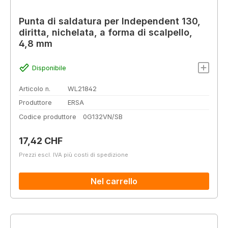
Punta di saldatura per Independent 130,
diritta, nichelata, a forma di scalpello,
4,8 mm
Disponibile
Articolo n.
WL21842
Produttore
ERSA
Codice produttore
0G132VN/SB
Prezzo normale:
17,42 CHF
Prezzi escl. IVA più costi di spedizione
Nel carrello