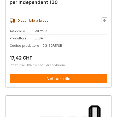
per Independent 130
Disponibile a breve
Articolo n.
WL21845
Produttore
ERSA
Codice produttore
0G132RE/SB
Prezzo normale:
17,42 CHF
Prezzi escl. IVA più costi di spedizione
Nel carrello