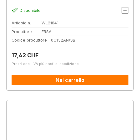
Disponibile
Articolo n.
WL21841
Produttore
ERSA
Codice produttore
0G132AN/SB
Prezzo normale:
17,42 CHF
Prezzi escl. IVA più costi di spedizione
Nel carrello