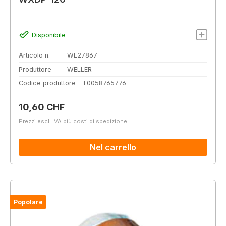
Disponibile
Articolo n.
WL27867
Produttore
WELLER
Codice produttore
T0058765776
Prezzo normale:
10,60 CHF
Prezzi escl. IVA più costi di spedizione
Nel carrello
Popolare