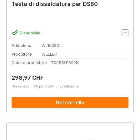
Testa di dissaldatura per DS80
Disponibile
Articolo n.
WL16382
Produttore
WELLER
Codice produttore
T0051311899N
Prezzo normale:
298,97 CHF
Prezzi escl. IVA più costi di spedizione
Nel carrello