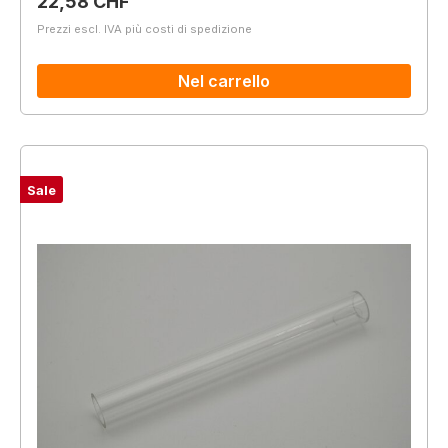
Prezzo normale:
22,58 CHF
Prezzi escl. IVA più costi di spedizione
Nel carrello
Sale