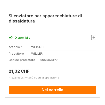
Silenziatore per apparecchiature di
dissaldatura
Disponibile
Articolo n.
WL16403
Produttore
WELLER
Codice produttore
T0051361399
Prezzo normale:
21,32 CHF
Prezzi escl. IVA più costi di spedizione
Nel carrello