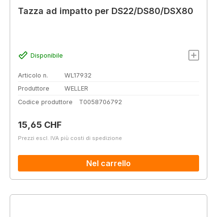
Tazza ad impatto per DS22/DS80/DSX80
Disponibile
Articolo n.
WL17932
Produttore
WELLER
Codice produttore
T0058706792
Prezzo normale:
15,65 CHF
Prezzi escl. IVA più costi di spedizione
Nel carrello