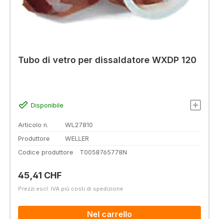
Tubo di vetro per dissaldatore WXDP 120
Disponibile
Articolo n.
WL27810
Produttore
WELLER
Codice produttore
T0058765778N
Prezzo normale:
45,41 CHF
Prezzi escl. IVA più costi di spedizione
Nel carrello