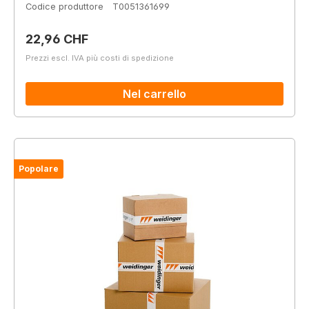
Codice produttore
T0051361699
Prezzo normale:
22,96 CHF
Prezzi escl. IVA più costi di spedizione
Nel carrello
Popolare