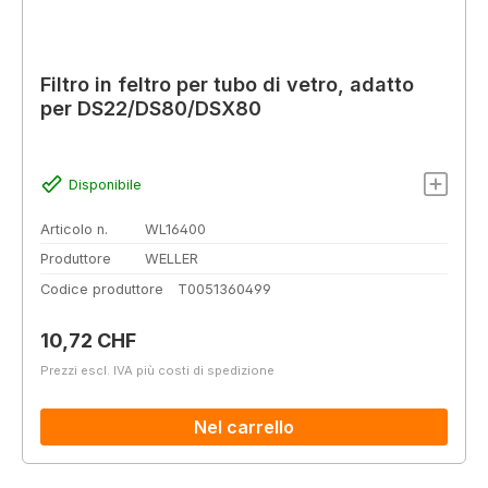
Filtro in feltro per tubo di vetro, adatto
per DS22/DS80/DSX80
Disponibile
Articolo n.
WL16400
Produttore
WELLER
Codice produttore
T0051360499
Prezzo normale:
10,72 CHF
Prezzi escl. IVA più costi di spedizione
Nel carrello