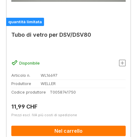
quantità limitata
Tubo di vetro per DSV/DSV80
Disponibile
Articolo n.
WL16697
Produttore
WELLER
Codice produttore
T0058741750
Prezzo normale:
11,99 CHF
Prezzi escl. IVA più costi di spedizione
Nel carrello