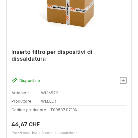
Inserto filtro per dispositivi di
dissaldatura
Disponibile
Articolo n.
WL16572
Produttore
WELLER
Codice produttore
T0058711718N
Prezzo normale:
46,67 CHF
Prezzi escl. IVA più costi di spedizione