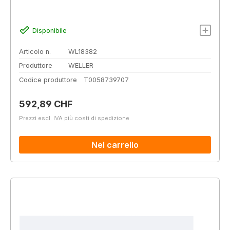
Disponibile
Articolo n.
WL18382
Produttore
WELLER
Codice produttore
T0058739707
Prezzo normale:
592,89 CHF
Prezzi escl. IVA più costi di spedizione
Nel carrello