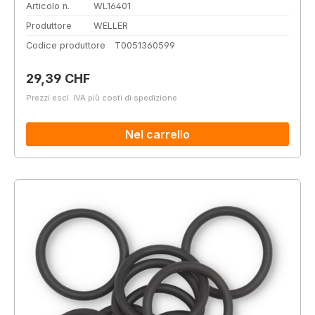
Articolo n.
WL16401
Produttore
WELLER
Codice produttore
T0051360599
Prezzo normale:
29,39 CHF
Prezzi escl. IVA più costi di spedizione
Nel carrello