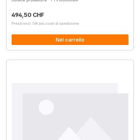
Prezzo normale:
494,50 CHF
Prezzi escl. IVA più costi di spedizione
Nel carrello