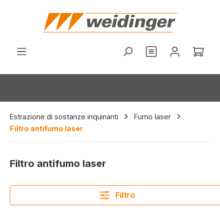
nuto principale
Hai 0 articoli nel
Il c
Estrazione di sostanze inquinanti
Fumo laser
Filtro antifumo laser
Filtro antifumo laser
Filtro