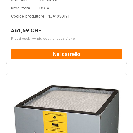
Produttore
BOFA
Codice produttore
1UA1030191
Prezzo normale:
461,69 CHF
Prezzi escl. IVA più costi di spedizione
Nel carrello