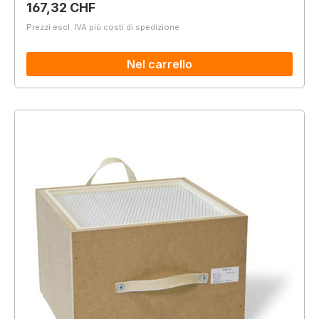
Prezzo normale:
167,32 CHF
Prezzi escl. IVA più costi di spedizione
Nel carrello