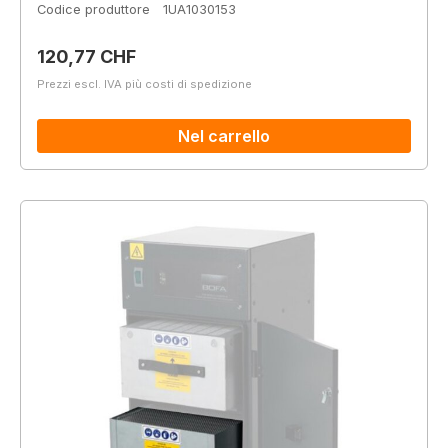
Codice produttore
1UA1030153
Prezzo normale:
120,77 CHF
Prezzi escl. IVA più costi di spedizione
Nel carrello