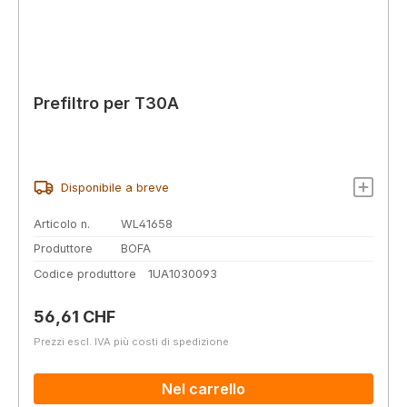
Prefiltro per T30A
Disponibile a breve
Articolo n.
WL41658
Produttore
BOFA
Codice produttore
1UA1030093
Prezzo normale:
56,61 CHF
Prezzi escl. IVA più costi di spedizione
Nel carrello