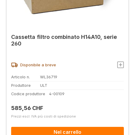
Cassetta filtro combinato H14A10, serie
260
Disponibile a breve
Articolo n.
WL36719
Produttore
ULT
Codice produttore
4-00109
Prezzo normale:
585,56 CHF
Prezzi escl. IVA più costi di spedizione
Nel carrello