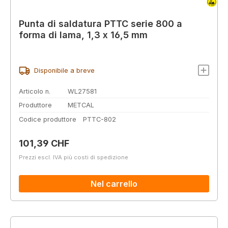
Punta di saldatura PTTC serie 800 a
forma di lama, 1,3 x 16,5 mm
Disponibile a breve
Articolo n.
WL27581
Produttore
METCAL
Codice produttore
PTTC-802
Prezzo normale:
101,39 CHF
Prezzi escl. IVA più costi di spedizione
Nel carrello