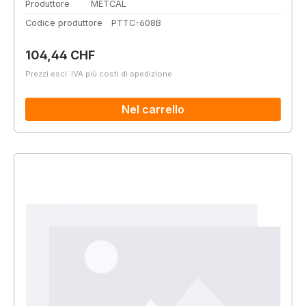
Produttore
METCAL
Codice produttore
PTTC-608B
Prezzo normale:
104,44 CHF
Prezzi escl. IVA più costi di spedizione
Nel carrello