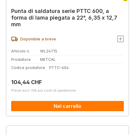
Punta di saldatura serie PTTC 600, a
forma di lama piegata a 22°, 6,35 x 12,7
mm
Disponibile a breve
Articolo n.
WL24715
Produttore
METCAL
Codice produttore
PTTC-604
Prezzo normale:
104,44 CHF
Prezzi escl. IVA più costi di spedizione
Nel carrello