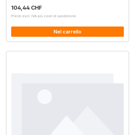
Prezzo normale:
104,44 CHF
Prezzi escl. IVA più costi di spedizione
Nel carrello