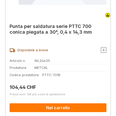
Punta per saldatura serie PTTC 700
conica piegata a 30°, 0,4 x 14,3 mm
Disponibile a breve
Articolo n.
WL24635
Produttore
METCAL
Codice produttore
PTTC-701B
Prezzo normale:
104,44 CHF
Prezzi escl. IVA più costi di spedizione
Nel carrello