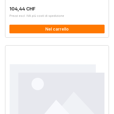
Prezzo normale:
104,44 CHF
Prezzi escl. IVA più costi di spedizione
Nel carrello