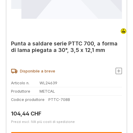
Punta a saldare serie PTTC 700, a forma
di lama piegata a 30°, 3,5 x 12,1 mm
Disponibile a breve
Articolo n.
WL24639
Produttore
METCAL
Codice produttore
PTTC-708B
Prezzo normale:
104,44 CHF
Prezzi escl. IVA più costi di spedizione