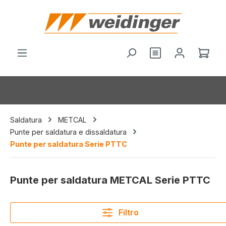
nuto principale
Hai 0 articoli nel
Il c
Saldatura
METCAL
Punte per saldatura e dissaldatura
Punte per saldatura Serie PTTC
Punte per saldatura METCAL Serie PTTC
Filtro