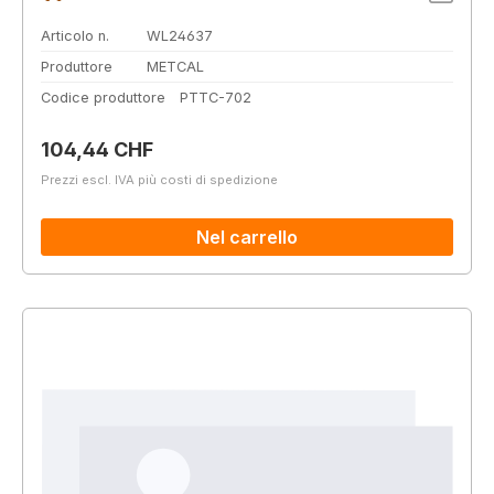
Articolo n.
WL24637
Produttore
METCAL
Codice produttore
PTTC-702
Prezzo normale:
104,44 CHF
Prezzi escl. IVA più costi di spedizione
Nel carrello