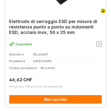
Elettrodo di serraggio ESD per misure di
resistenza punto a punto su indumenti
ESD, acciaio inox, 50 x 25 mm
Disponibile
Articolo n.
WL63669
Produttore
SAFEGUARD
Codice produttore
WL63669
Prezzo normale:
46,62 CHF
Prezzi escl. IVA più costi di spedizione
Nel carrello