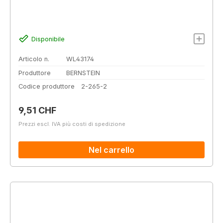
Disponibile
Articolo n.
WL43174
Produttore
BERNSTEIN
Codice produttore
2-265-2
Prezzo normale:
9,51 CHF
Prezzi escl. IVA più costi di spedizione
Nel carrello