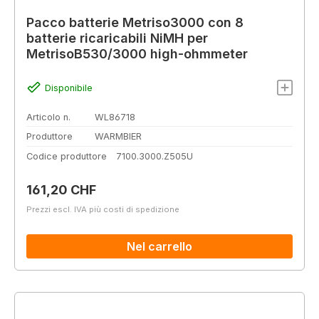
Pacco batterie Metriso3000 con 8
batterie ricaricabili NiMH per
MetrisoB530/3000 high-ohmmeter
Disponibile
Articolo n.
WL86718
Produttore
WARMBIER
Codice produttore
7100.3000.Z505U
Prezzo normale:
161,20 CHF
Prezzi escl. IVA più costi di spedizione
Nel carrello