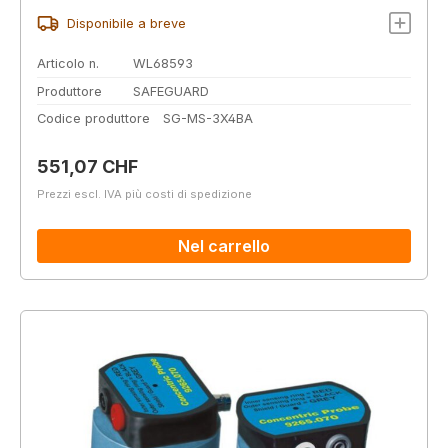
Disponibile a breve
Articolo n.
WL68593
Produttore
SAFEGUARD
Codice produttore
SG-MS-3X4BA
Prezzo normale:
551,07 CHF
Prezzi escl. IVA più costi di spedizione
Nel carrello