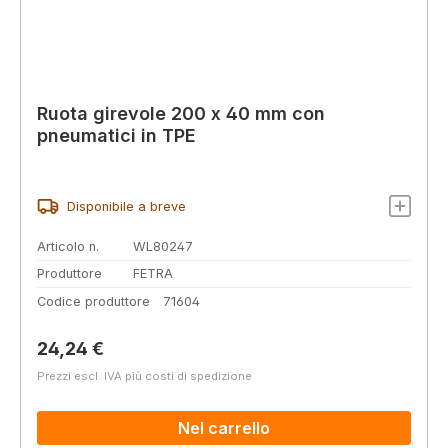
Ruota girevole 200 x 40 mm con
pneumatici in TPE
Disponibile a breve
Articolo n.
WL80247
Produttore
FETRA
Codice produttore
71604
Prezzo normale:
24,24 €
Prezzi escl. IVA più costi di spedizione
Nel carrello