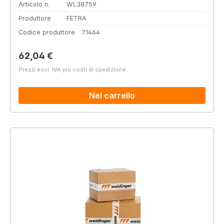
Articolo n.
WL38759
Produttore
FETRA
Codice produttore
71464
Prezzo normale:
62,04 €
Prezzi escl. IVA più costi di spedizione
Nel carrello