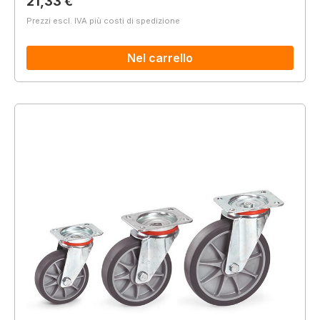
Prezzo normale:
21,33 €
Prezzi escl. IVA più costi di spedizione
Nel carrello