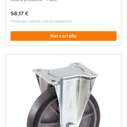
Prezzo normale:
58,17 €
Prezzi escl. IVA più costi di spedizione
Nel carrello