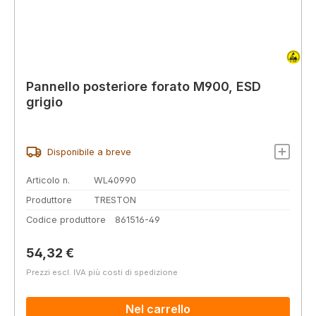
Pannello posteriore forato M900, ESD
grigio
Disponibile a breve
Articolo n.
WL40990
Produttore
TRESTON
Codice produttore
861516-49
Prezzo normale:
54,32 €
Prezzi escl. IVA più costi di spedizione
Nel carrello