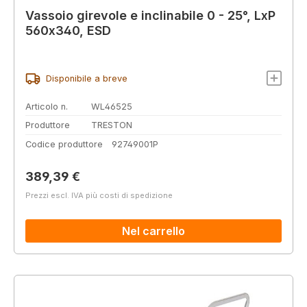
Vassoio girevole e inclinabile 0 - 25°, LxP
560x340, ESD
Disponibile a breve
Articolo n.
WL46525
Produttore
TRESTON
Codice produttore
92749001P
Prezzo normale:
389,39 €
Prezzi escl. IVA più costi di spedizione
Nel carrello