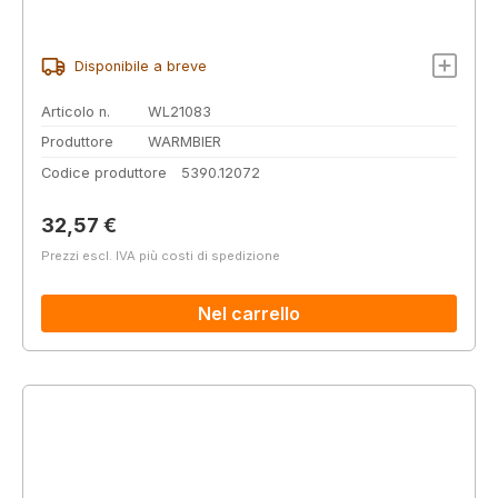
Disponibile a breve
Articolo n.
WL21083
Produttore
WARMBIER
Codice produttore
5390.12072
Prezzo normale:
32,57 €
Prezzi escl. IVA più costi di spedizione
Nel carrello