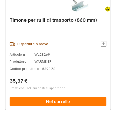
Timone per rulli di trasporto (860 mm)
Disponibile a breve
Articolo n.
WL28269
Produttore
WARMBIER
Codice produttore
5390.ZS
Prezzo normale:
35,37 €
Prezzi escl. IVA più costi di spedizione
Nel carrello