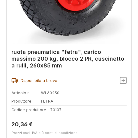
ruota pneumatica "fetra", carico
massimo 200 kg, blocco 2 PR, cuscinetto
a rulli, 260x85 mm
Disponibile a breve
Articolo n.
WL60250
Produttore
FETRA
Codice produttore
70107
Prezzo normale:
20,36 €
Prezzi escl. IVA più costi di spedizione