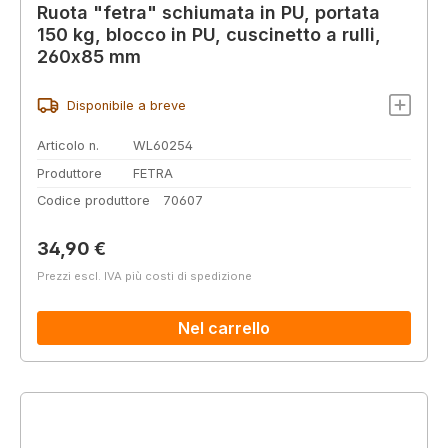
Ruota "fetra" schiumata in PU, portata
150 kg, blocco in PU, cuscinetto a rulli,
260x85 mm
Disponibile a breve
Articolo n.
WL60254
Produttore
FETRA
Codice produttore
70607
Prezzo normale:
34,90 €
Prezzi escl. IVA più costi di spedizione
Nel carrello