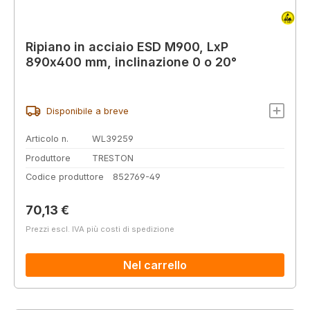
Ripiano in acciaio ESD M900, LxP
890x400 mm, inclinazione 0 o 20°
Disponibile a breve
Articolo n.
WL39259
Produttore
TRESTON
Codice produttore
852769-49
Prezzo normale:
70,13 €
Prezzi escl. IVA più costi di spedizione
Nel carrello