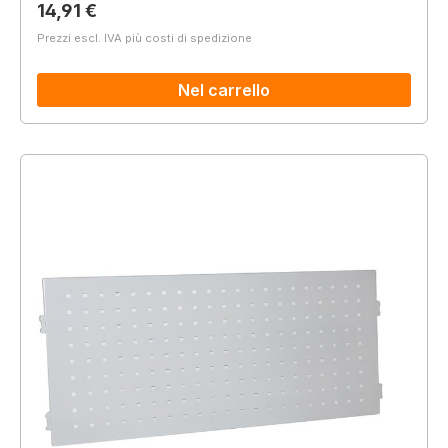
Prezzo normale:
14,91 €
Prezzi escl. IVA più costi di spedizione
Nel carrello