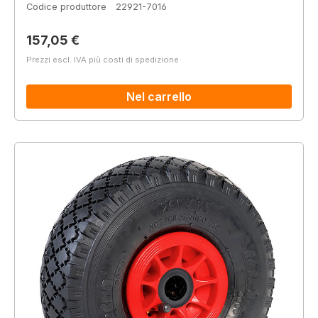
Codice produttore
22921-7016
Prezzo normale:
157,05 €
Prezzi escl. IVA più costi di spedizione
Nel carrello