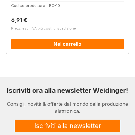
Codice produttore
BC-10
Prezzo normale:
6,91 €
Prezzi escl. IVA più costi di spedizione
Nel carrello
Iscriviti ora alla newsletter Weidinger!
Consigli, novità & offerte dal mondo della produzione
elettronica.
Iscriviti alla newsletter