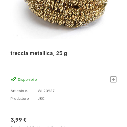
treccia metallica, 25 g
Disponibile
Articolo n.
WL23937
Produttore
JBC
Prezzo normale:
3,99 €