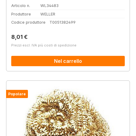
Articolo n.
WL34483
Produttore
WELLER
Codice produttore
T0051382499
Prezzo normale:
8,01 €
Prezzi escl. IVA più costi di spedizione
Nel carrello
Popolare