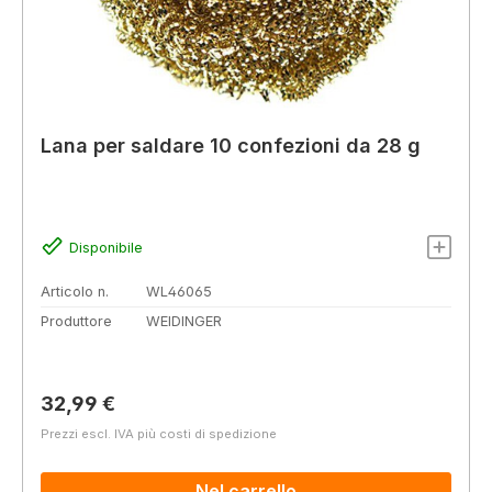
Lana per saldare 10 confezioni da 28 g
Disponibile
Articolo n.
WL46065
Produttore
WEIDINGER
Prezzo normale:
32,99 €
Prezzi escl. IVA più costi di spedizione
Nel carrello