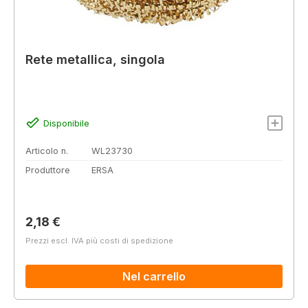
Rete metallica, singola
Disponibile
Articolo n.
WL23730
Produttore
ERSA
Prezzo normale:
2,18 €
Prezzi escl. IVA più costi di spedizione
Nel carrello