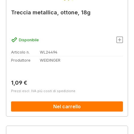
Treccia metallica, ottone, 18g
Disponibile
Articolo n.
WL24494
Produttore
WEIDINGER
Prezzo normale:
1,09 €
Prezzi escl. IVA più costi di spedizione
Nel carrello