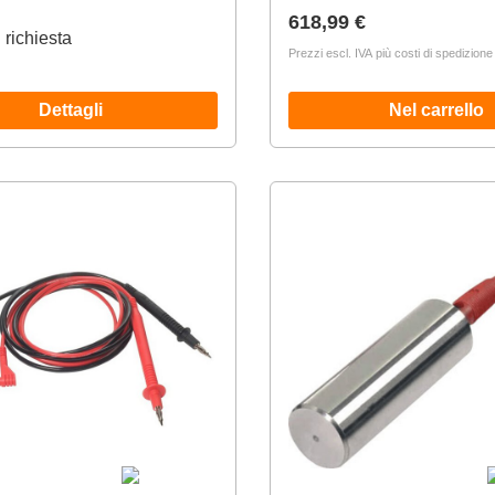
Prezzo normale:
618,99 €
 richiesta
Prezzi escl. IVA più costi di spedizione
Dettagli
Nel carrello