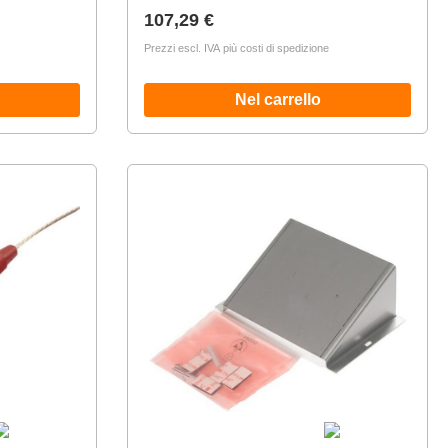
Prezzo normale:
107,29 €
Prezzi escl. IVA più costi di spedizione
Nel carrello